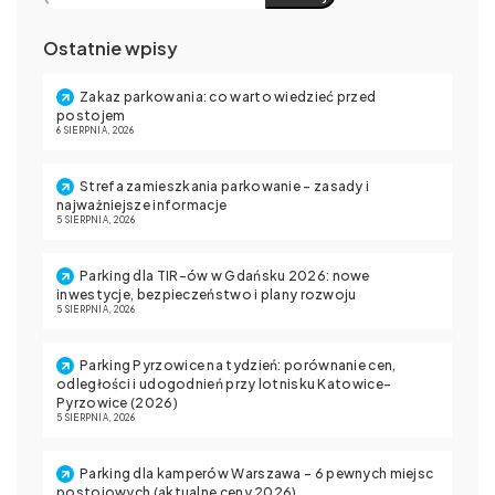
Ostatnie wpisy
Zakaz parkowania: co warto wiedzieć przed
postojem
6 SIERPNIA, 2026
Strefa zamieszkania parkowanie – zasady i
najważniejsze informacje
5 SIERPNIA, 2026
Parking dla TIR-ów w Gdańsku 2026: nowe
inwestycje, bezpieczeństwo i plany rozwoju
5 SIERPNIA, 2026
Parking Pyrzowice na tydzień: porównanie cen,
odległości i udogodnień przy lotnisku Katowice-
Pyrzowice (2026)
5 SIERPNIA, 2026
Parking dla kamperów Warszawa – 6 pewnych miejsc
postojowych (aktualne ceny 2026)