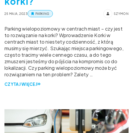
korki?
25 MAJA, 2023
PARKING
SZYMON
Parking wielopoziomowy w centrach miast – czy jest
to rozwiązanie na korki? Wprowadzenie Korki w
centrach miast to niestety codzienność, z którą
musimy się mierzyć. Szukając miejsca parkingowego,
często tracimy wiele cennego czasu, a do tego
zmuszeni jesteśmy do pójścia na kompromis co do
lokalizacji. Czy parking wielopoziomowy może być
rozwiązaniem na ten problem? Zalety …
CZYTAJ WIĘCEJ