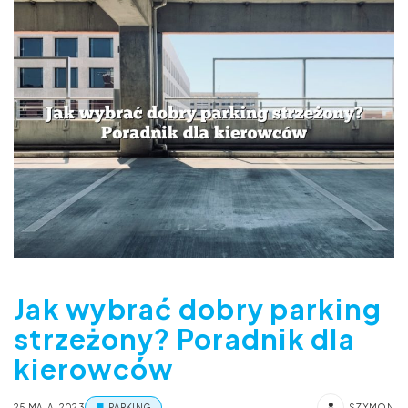
Jak wybrać dobry parking
strzeżony? Poradnik dla
kierowców
25 MAJA, 2023
PARKING
SZYMON