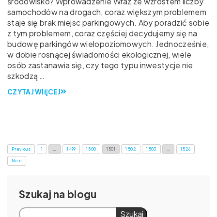
środowisko? Wprowadzenie Wraz ze wzrostem liczby
samochodów na drogach, coraz większym problemem
staje się brak miejsc parkingowych. Aby poradzić sobie
z tym problemem, coraz częściej decydujemy się na
budowę parkingów wielopoziomowych. Jednocześnie,
w dobie rosnącej świadomości ekologicznej, wiele
osób zastanawia się, czy tego typu inwestycje nie
szkodzą …
CZYTAJ WIĘCEJ
Previous
1
…
1 499
1 500
1 501
1 502
1 503
…
1 526
Next
Szukaj
Szukaj