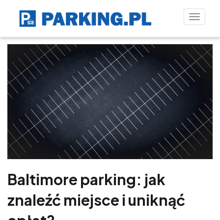
Toggle
naviga
Baltimore parking: jak
znaleźć miejsce i uniknąć