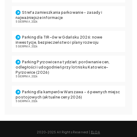
Strefa zamieszkania parkowanie – zasady i
najważniejsze informacje
5 SIERPNIA, 2026
Parking dla TIR-ów w Gdańsku 2026: nowe
inwestycje, bezpieczeństwo i plany rozwoju
5 SIERPNIA, 2026
Parking Pyrzowice na tydzień: porównanie cen,
odległości i udogodnień przy lotnisku Katowice-
Pyrzowice (2026)
5 SIERPNIA, 2026
Parking dla kamperów Warszawa – 6 pewnych miejsc
postojowych (aktualne ceny 2026)
5 SIERPNIA, 2026
2020-2025 All Rights Reserved |
ELOA