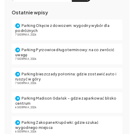
Ostatnie wpisy
Parking Okęcie z dowozem: wygodny wybór dla
podróżnych
7 SIERPNIA, 2026
Parking Pyrzowice długoterminowy: na co zwrócić
uwagę
7 SIERPNIA, 2026
Parking bieszczady połonina: gdzie zostawić auto i
ruszyć w góry
7 SIERPNIA, 2026
Parking Madison Gdańsk – gdzie zaparkować blisko
centrum
6 SIERPNIA, 2026
Parking Zakopane Krupówki: gdzie szukać
wygodnego miejsca
6 SIERPNIA, 2026