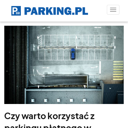
Toggle
naviga
Czy warto korzystać z
parkingu płatnego w