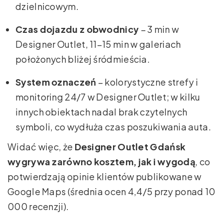
dzielnicowym.
Czas dojazdu z obwodnicy
– 3 min w
Designer Outlet, 11–15 min w galeriach
położonych bliżej śródmieścia.
System oznaczeń
– kolorystyczne strefy i
monitoring 24/7 w Designer Outlet; w kilku
innych obiektach nadal brak czytelnych
symboli, co wydłuża czas poszukiwania auta.
Widać więc, że
Designer Outlet Gdańsk
wygrywa zarówno kosztem, jak i wygodą
, co
potwierdzają opinie klientów publikowane w
Google Maps (średnia ocen 4,4/5 przy ponad 10
000 recenzji).