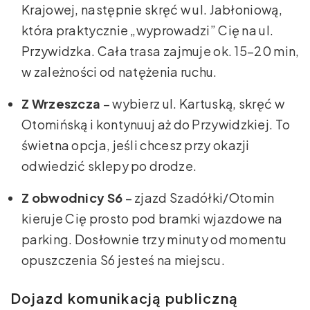
Krajowej, następnie skręć w ul. Jabłoniową,
która praktycznie „wyprowadzi” Cię na ul.
Przywidzka. Cała trasa zajmuje ok. 15–20 min,
w zależności od natężenia ruchu.
Z Wrzeszcza
– wybierz ul. Kartuską, skręć w
Otomińską i kontynuuj aż do Przywidzkiej. To
świetna opcja, jeśli chcesz przy okazji
odwiedzić sklepy po drodze.
Z obwodnicy S6
– zjazd Szadółki/Otomin
kieruje Cię prosto pod bramki wjazdowe na
parking. Dosłownie trzy minuty od momentu
opuszczenia S6 jesteś na miejscu.
Dojazd komunikacją publiczną