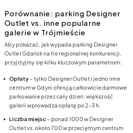
Porównanie: parking Designer
Outlet vs. inne popularne
galerie w Trójmieście
Aby pokazać, jak wypada parking Designer
Outlet Gdańsk na tle regionalnej konkurencji,
przyjrzyjmy się kilku kluczowym parametrom:
Opłaty
– tylko Designer Outlet i jedno inne
centrum w Gdyni oferują całkowicie darmowe
parkowanie przez cały dzień; większość
galerii wprowadza opłatę po 2–3 h.
Liczba miejsc
– ponad 1000 w Designer
Outlet vs. około 700 w przeciętnym centrum