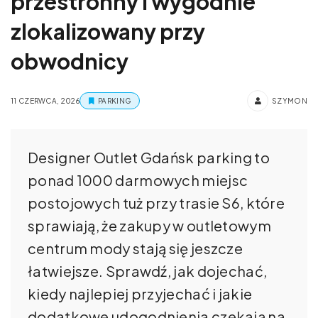
przestronny i wygodnie
zlokalizowany przy
obwodnicy
11 CZERWCA, 2026
PARKING
SZYMON
Designer Outlet Gdańsk parking to
ponad 1000 darmowych miejsc
postojowych tuż przy trasie S6, które
sprawiają, że zakupy w outletowym
centrum mody stają się jeszcze
łatwiejsze. Sprawdź, jak dojechać,
kiedy najlepiej przyjechać i jakie
dodatkowe udogodnienia czekają na