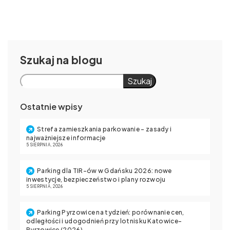
Szukaj
Szukaj
Ostatnie wpisy
Strefa zamieszkania parkowanie – zasady i
najważniejsze informacje
5 SIERPNIA, 2026
Parking dla TIR-ów w Gdańsku 2026: nowe
inwestycje, bezpieczeństwo i plany rozwoju
5 SIERPNIA, 2026
Parking Pyrzowice na tydzień: porównanie cen,
odległości i udogodnień przy lotnisku Katowice-
Pyrzowice (2026)