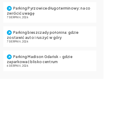
Parking Pyrzowice długoterminowy: na co
zwrócić uwagę
7 SIERPNIA, 2026
Parking bieszczady połonina: gdzie
zostawić auto i ruszyć w góry
7 SIERPNIA, 2026
Parking Madison Gdańsk – gdzie
zaparkować blisko centrum
6 SIERPNIA, 2026