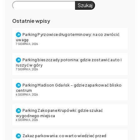
Szukaj
Ostatnie wpisy
Parking Pyrzowice długoterminowy: na co zwrócić
uwagę
7 SIERPNIA, 2026
Parking bieszczady połonina: gdzie zostawić auto i
ruszyć w góry
7 SIERPNIA, 2026
Parking Madison Gdańsk – gdzie zaparkować blisko
centrum
6 SIERPNIA, 2026
Parking Zakopane Krupówki: gdzie szukać
wygodnego miejsca
6 SIERPNIA, 2026
Zakaz parkowania: co warto wiedzieć przed