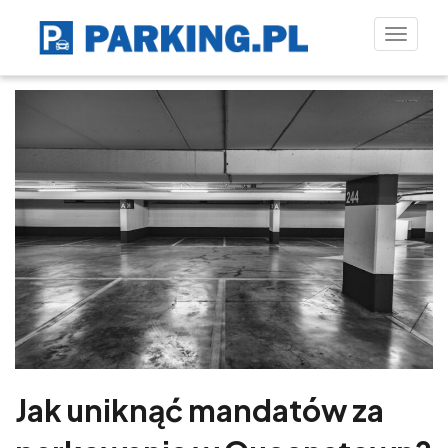
Toggle
naviga
Jak uniknąć mandatów za