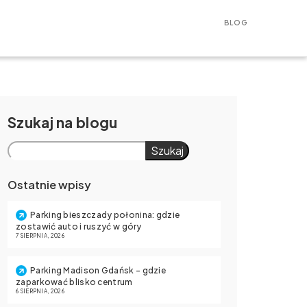
BLOG
Szukaj
Szukaj
Ostatnie wpisy
Parking bieszczady połonina: gdzie
zostawić auto i ruszyć w góry
7 SIERPNIA, 2026
Parking Madison Gdańsk – gdzie
zaparkować blisko centrum
6 SIERPNIA, 2026