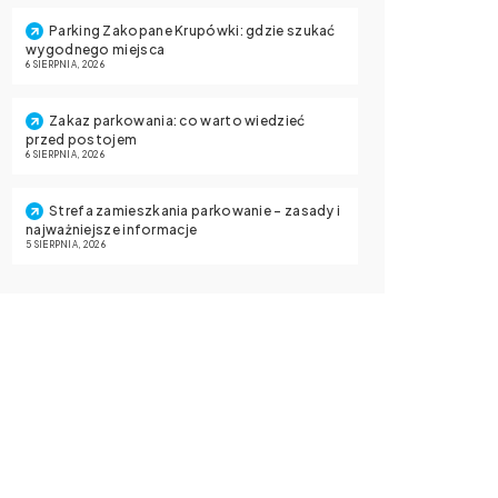
Parking Zakopane Krupówki: gdzie szukać
wygodnego miejsca
6 SIERPNIA, 2026
Zakaz parkowania: co warto wiedzieć
przed postojem
6 SIERPNIA, 2026
Strefa zamieszkania parkowanie – zasady i
najważniejsze informacje
5 SIERPNIA, 2026