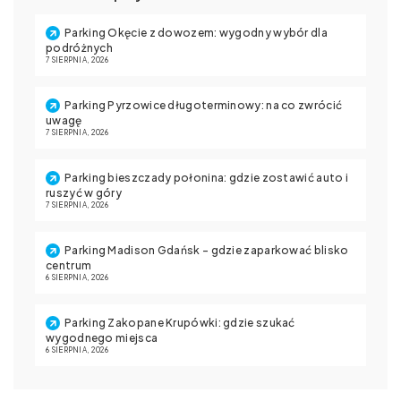
Parking Okęcie z dowozem: wygodny wybór dla
podróżnych
7 SIERPNIA, 2026
Parking Pyrzowice długoterminowy: na co zwrócić
uwagę
7 SIERPNIA, 2026
Parking bieszczady połonina: gdzie zostawić auto i
ruszyć w góry
7 SIERPNIA, 2026
Parking Madison Gdańsk – gdzie zaparkować blisko
centrum
6 SIERPNIA, 2026
Parking Zakopane Krupówki: gdzie szukać
wygodnego miejsca
6 SIERPNIA, 2026