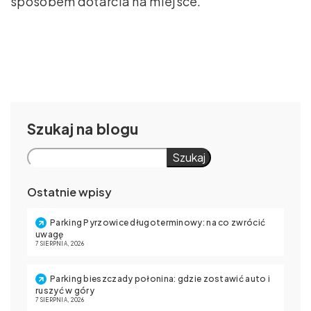
sposobem dotarcia na miejsce.
Szukaj
Szukaj
Ostatnie wpisy
Parking Pyrzowice długoterminowy: na co zwrócić
uwagę
7 SIERPNIA, 2026
Parking bieszczady połonina: gdzie zostawić auto i
ruszyć w góry
7 SIERPNIA, 2026