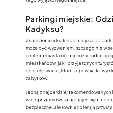
Parkingi miejskie: Gd
Kadyksu?
Znalezienie idealnego miejsca do park
może być wyzwaniem, szczególnie w se
centrum miasta oferuje różnorodne opc
mieszkańców, jak i przyjezdnych turyst
do parkowania, które zapewnią łatwy do
zabytków.
Jedną z najbardziej rekomendowanych lo
wielopoziomowe znajdujące się niedalek
bezpieczne, ale również oferują przys