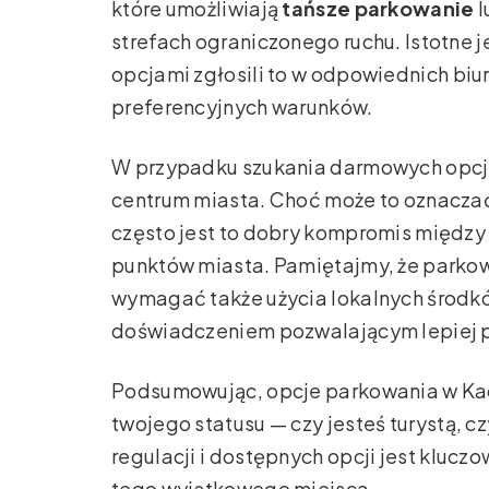
które umożliwiają
tańsze parkowanie
l
strefach ograniczonego ruchu. Istotne 
opcjami zgłosili to w odpowiednich biu
preferencyjnych warunków.
W przypadku szukania darmowych opcji
centrum miasta. Choć może to oznaczać
często jest to dobry kompromis międz
punktów miasta. Pamiętajmy, że parko
wymagać także użycia lokalnych środkó
doświadczeniem pozwalającym lepiej 
Podsumowując, opcje parkowania w Kady
twojego statusu — czy jesteś turystą, 
regulacji i dostępnych opcji jest kluc
tego wyjątkowego miejsca.