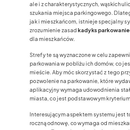
ale i z charakterystycznych, wąskich u
szukania miejsca parkingowego. Dlatego
jak i mieszkańcom, istnieje specjalny 
zrozumienie zasad
kadyks parkowanie
dla mieszkańców.
Strefy te są wyznaczone w celu zapew
parkowania w pobliżu ich domów, co jes
mieście. Aby móc skorzystać z tego pr
pozwolenie na parkowanie, które wydaw
aplikacyjny wymaga udowodnienia stał
miasta, co jest podstawowym kryterium
Interesującym aspektem systemu jest t
roczną odnowę, co wymaga od mieszka