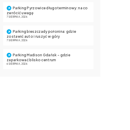
Parking Pyrzowice długoterminowy: na co
zwrócić uwagę
7 SIERPNIA, 2026
Parking bieszczady połonina: gdzie
zostawić auto i ruszyć w góry
7 SIERPNIA, 2026
Parking Madison Gdańsk – gdzie
zaparkować blisko centrum
6 SIERPNIA, 2026