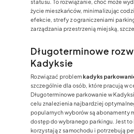
statusu. To rozwiązanie, choć może wy
życie mieszkańców, minimalizując codz
efekcie, strefy z ograniczeniami park
zarządzania przestrzenią miejską, szcze
Długoterminowe rozw
Kadyksie
Rozwiązać problem
kadyks parkowani
szczególnie dla osób, które pracują w c
Długoterminowe parkowanie w Kadyksie 
celu znalezienia najbardziej optymalne
popularnych wyborów są abonamenty mi
dostęp do wybranego parkingu. Jest to i
korzystają z samochodu i potrzebują pe