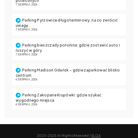
podróżnych
7 SIERPNIA, 2026
Parking Pyrzowice długoterminowy: na co zwrócić
uwagę
7 SIERPNIA, 2026
Parking bieszczady połonina: gdzie zostawić auto i
ruszyć w góry
7 SIERPNIA, 2026
Parking Madison Gdańsk – gdzie zaparkować blisko
centrum
6 SIERPNIA, 2026
Parking Zakopane Krupówki: gdzie szukać
wygodnego miejsca
6 SIERPNIA, 2026
2020-2025 All Rights Reserved |
ELOA