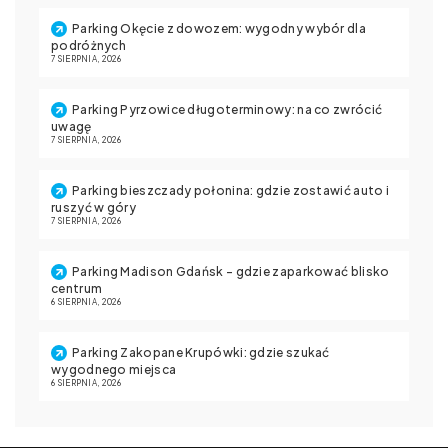
Parking Okęcie z dowozem: wygodny wybór dla
podróżnych
7 SIERPNIA, 2026
Parking Pyrzowice długoterminowy: na co zwrócić
uwagę
7 SIERPNIA, 2026
Parking bieszczady połonina: gdzie zostawić auto i
ruszyć w góry
7 SIERPNIA, 2026
Parking Madison Gdańsk – gdzie zaparkować blisko
centrum
6 SIERPNIA, 2026
Parking Zakopane Krupówki: gdzie szukać
wygodnego miejsca
6 SIERPNIA, 2026