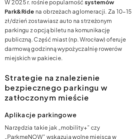
W 2025 r. rośnie popularność
systemów
Park&Ride
na obrzeżach aglomeracji. Za 10–15
zł/dzień zostawiasz auto na strzeżonym
parkingu z opcją biletu na komunikację
publiczną. Część miast (np. Wrocław) oferuje
darmową godzinną wypożyczalnię rowerów
miejskich w pakiecie.
Strategie na znalezienie
bezpiecznego parkingu w
zatłoczonym mieście
Aplikacje parkingowe
Narzędzia takie jak „mobility+” czy
„ParkmeNOW” wskazują wolne miejsca w