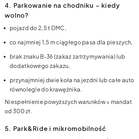
4. Parkowanie na chodniku – kiedy
wolno?
pojazd do 2,5 t DMC,
co najmniej 1,5 m ciągłego pasa dla pieszych,
brak znaku B-36 (zakaz zatrzymywania) lub
dodatkowego zakazu,
przynajmniej dwie koła na jezdni lub całe auto
równolegle do krawężnika.
Niespełnienie powyższych warunków = mandat
od 300 zł.
5. Park&Ride i mikromobilność