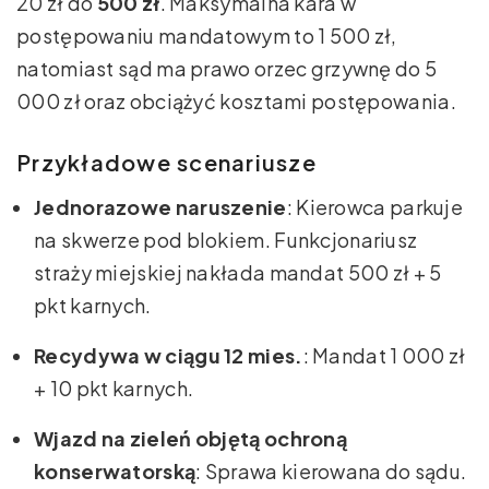
20 zł do
500 zł
. Maksymalna kara w
postępowaniu mandatowym to 1 500 zł,
natomiast sąd ma prawo orzec grzywnę do 5
000 zł oraz obciążyć kosztami postępowania.
Przykładowe scenariusze
Jednorazowe naruszenie
: Kierowca parkuje
na skwerze pod blokiem. Funkcjonariusz
straży miejskiej nakłada mandat 500 zł + 5
pkt karnych.
Recydywa w ciągu 12 mies.
: Mandat 1 000 zł
+ 10 pkt karnych.
Wjazd na zieleń objętą ochroną
konserwatorską
: Sprawa kierowana do sądu.