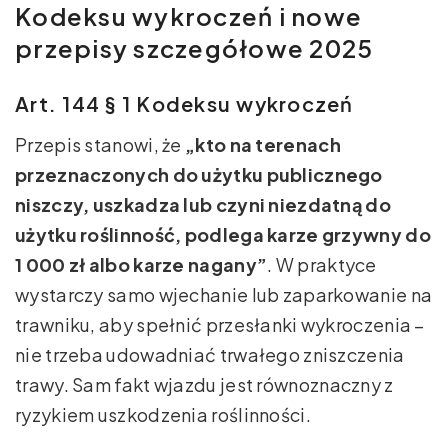
Kodeksu wykroczeń i nowe
przepisy szczegółowe 2025
Art. 144 § 1 Kodeksu wykroczeń
Przepis stanowi, że
„kto na terenach
przeznaczonych do użytku publicznego
niszczy, uszkadza lub czyni niezdatną do
użytku roślinność, podlega karze grzywny do
1 000 zł albo karze nagany”
. W praktyce
wystarczy samo wjechanie lub zaparkowanie na
trawniku, aby spełnić przesłanki wykroczenia –
nie trzeba udowadniać trwałego zniszczenia
trawy. Sam fakt wjazdu jest równoznaczny z
ryzykiem uszkodzenia roślinności.