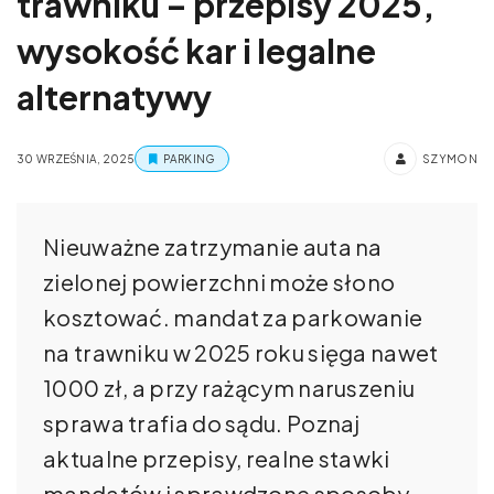
trawniku – przepisy 2025,
wysokość kar i legalne
alternatywy
30 WRZEŚNIA, 2025
PARKING
SZYMON
Nieuważne zatrzymanie auta na
zielonej powierzchni może słono
kosztować. mandat za parkowanie
na trawniku w 2025 roku sięga nawet
1000 zł, a przy rażącym naruszeniu
sprawa trafia do sądu. Poznaj
aktualne przepisy, realne stawki
mandatów i sprawdzone sposoby,