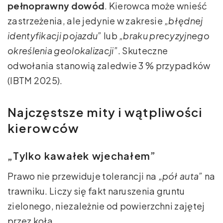
pełnoprawny dowód
. Kierowca może wnieść
zastrzeżenia, ale jedynie w zakresie
„błędnej
identyfikacji pojazdu”
lub
„braku precyzyjnego
określenia geolokalizacji”
. Skuteczne
odwołania stanowią zaledwie 3 % przypadków
(IBTM 2025).
Najczęstsze mity i wątpliwości
kierowców
„Tylko kawałek wjechałem”
Prawo nie przewiduje tolerancji na
„pół auta”
na
trawniku. Liczy się fakt naruszenia gruntu
zielonego, niezależnie od powierzchni zajętej
przez koła.