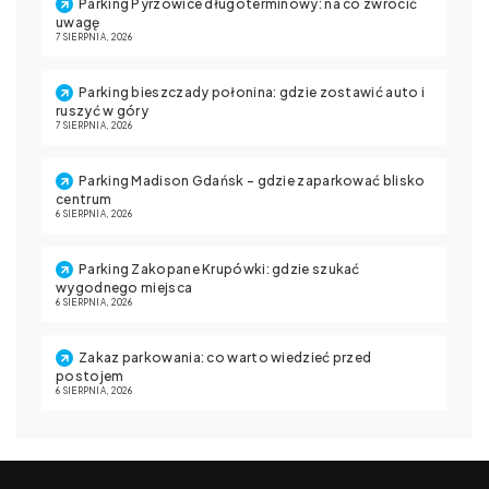
Parking Pyrzowice długoterminowy: na co zwrócić
uwagę
7 SIERPNIA, 2026
Parking bieszczady połonina: gdzie zostawić auto i
ruszyć w góry
7 SIERPNIA, 2026
Parking Madison Gdańsk – gdzie zaparkować blisko
centrum
6 SIERPNIA, 2026
Parking Zakopane Krupówki: gdzie szukać
wygodnego miejsca
6 SIERPNIA, 2026
Zakaz parkowania: co warto wiedzieć przed
postojem
6 SIERPNIA, 2026