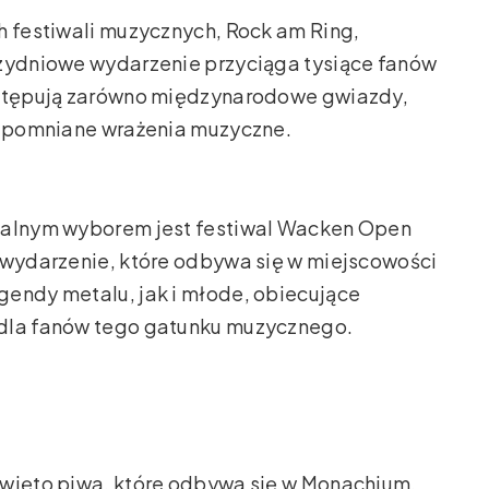
h festiwali muzycznych, Rock am Ring,
rzydniowe wydarzenie przyciąga tysiące fanów
występują zarówno międzynarodowe gwiazdy,
ezapomniane wrażenia muzyczne.
dealnym wyborem jest festiwal Wacken Open
 wydarzenie, które odbywa się w miejscowości
gendy metalu, jak i młode, obiecujące
 dla fanów tego gatunku muzycznego.
święto piwa, które odbywa się w Monachium.