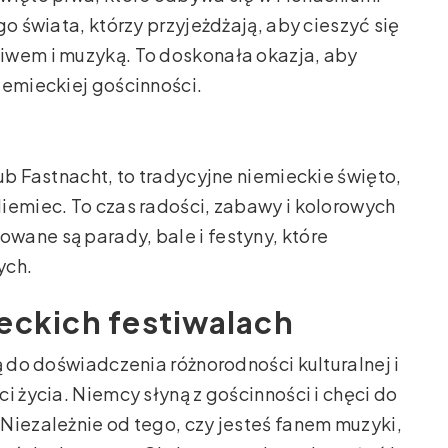
go świata, którzy przyjeżdżają, aby cieszyć się
iwem i muzyką. To doskonała okazja, aby
iemieckiej gościnności.
ub Fastnacht, to tradycyjne niemieckie święto,
iemiec. To czas radości, zabawy i kolorowych
wane są parady, bale i festyny, które
ych.
eckich festiwalach
ą do doświadczenia różnorodności kulturalnej i
i życia. Niemcy słyną z gościnności i chęci do
Niezależnie od tego, czy jesteś fanem muzyki,