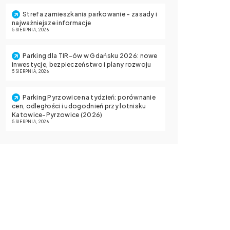
Strefa zamieszkania parkowanie – zasady i
najważniejsze informacje
5 SIERPNIA, 2026
Parking dla TIR-ów w Gdańsku 2026: nowe
inwestycje, bezpieczeństwo i plany rozwoju
5 SIERPNIA, 2026
Parking Pyrzowice na tydzień: porównanie
cen, odległości i udogodnień przy lotnisku
Katowice-Pyrzowice (2026)
5 SIERPNIA, 2026