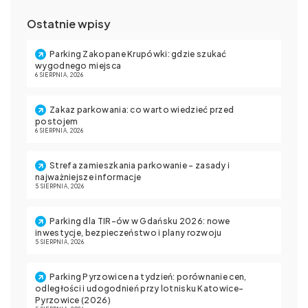
Ostatnie wpisy
Parking Zakopane Krupówki: gdzie szukać
wygodnego miejsca
6 SIERPNIA, 2026
Zakaz parkowania: co warto wiedzieć przed
postojem
6 SIERPNIA, 2026
Strefa zamieszkania parkowanie – zasady i
najważniejsze informacje
5 SIERPNIA, 2026
Parking dla TIR-ów w Gdańsku 2026: nowe
inwestycje, bezpieczeństwo i plany rozwoju
5 SIERPNIA, 2026
Parking Pyrzowice na tydzień: porównanie cen,
odległości i udogodnień przy lotnisku Katowice-
Pyrzowice (2026)