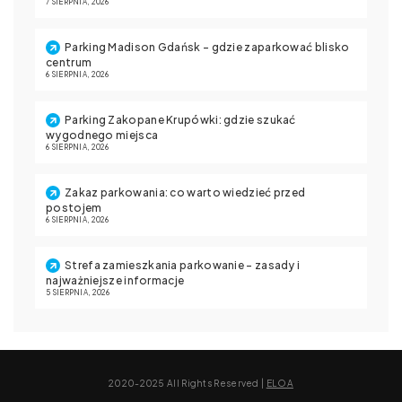
7 SIERPNIA, 2026
Parking Madison Gdańsk – gdzie zaparkować blisko
centrum
6 SIERPNIA, 2026
Parking Zakopane Krupówki: gdzie szukać
wygodnego miejsca
6 SIERPNIA, 2026
Zakaz parkowania: co warto wiedzieć przed
postojem
6 SIERPNIA, 2026
Strefa zamieszkania parkowanie – zasady i
najważniejsze informacje
5 SIERPNIA, 2026
2020-2025 All Rights Reserved |
ELOA