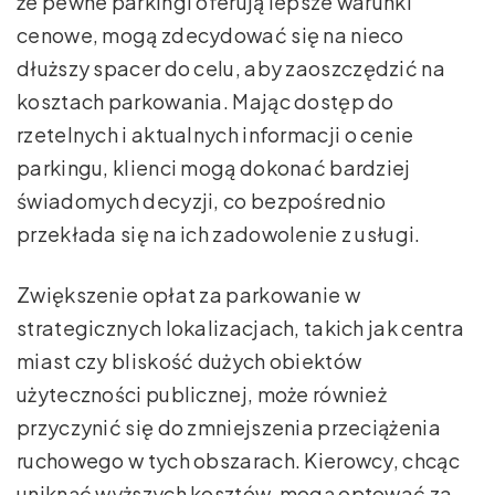
że pewne parkingi oferują lepsze warunki
cenowe, mogą zdecydować się na nieco
dłuższy spacer do celu, aby zaoszczędzić na
kosztach parkowania. Mając dostęp do
rzetelnych i aktualnych informacji o cenie
parkingu, klienci mogą dokonać bardziej
świadomych decyzji, co bezpośrednio
przekłada się na ich zadowolenie z usługi.
Zwiększenie opłat za parkowanie w
strategicznych lokalizacjach, takich jak centra
miast czy bliskość dużych obiektów
użyteczności publicznej, może również
przyczynić się do zmniejszenia przeciążenia
ruchowego w tych obszarach. Kierowcy, chcąc
uniknąć wyższych kosztów, mogą optować za