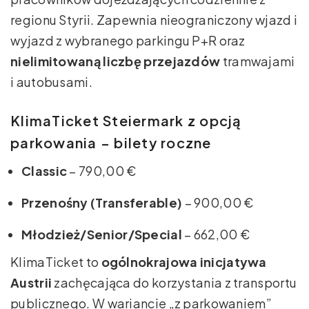
regionu Styrii. Zapewnia nieograniczony wjazd i
wyjazd z wybranego parkingu P+R oraz
nielimitowaną liczbę przejazdów
tramwajami
i autobusami.
KlimaTicket Steiermark z opcją
parkowania – bilety roczne
Classic
– 790,00 €
Przenośny (Transferable)
– 900,00 €
Młodzież/Senior/Special
– 662,00 €
KlimaTicket to
ogólnokrajowa inicjatywa
Austrii
zachęcająca do korzystania z transportu
publicznego. W wariancie „z parkowaniem”