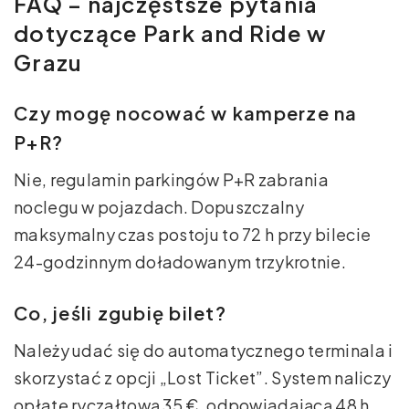
FAQ – najczęstsze pytania
dotyczące Park and Ride w
Grazu
Czy mogę nocować w kamperze na
P+R?
Nie, regulamin parkingów P+R zabrania
noclegu w pojazdach. Dopuszczalny
maksymalny czas postoju to 72 h przy bilecie
24-godzinnym doładowanym trzykrotnie.
Co, jeśli zgubię bilet?
Należy udać się do automatycznego terminala i
skorzystać z opcji „Lost Ticket”. System naliczy
opłatę ryczałtową 35 €, odpowiadającą 48 h