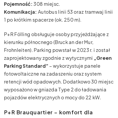
Pojemność:
308 miejsc.
Komunikacja:
Autobus linii 53 oraz tramwaj linii
1 po krótkim spacerze (ok. 250 m).
P+R Fölling obsługuje osoby przyjeżdżające z
kierunku północnego (Bruck an der Mur,
Frohnleiten). Parking powstał w 2023 r. i został
zaprojektowany zgodnie z wytycznymi
„Green
Parking Standard”
– wykorzystuje panele
fotowoltaiczne na zadaszeniu oraz system
retencji wód opadowych. Dodatkowo 30 miejsc
wyposażono w gniazda Type 2 do ładowania
pojazdów elektrycznych o mocy do 22 kW.
P+R Brauquartier – komfort dla