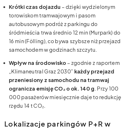
Krótki czas dojazdu
– dzięki wydzielonym
torowiskom tramwajowym i pasom
autobusowym podróż z parkingu do
śródmieścia trwa średnio 12 min (Murpark) do
16 min (Fölling), co bywa szybsze niż przejazd
samochodem w godzinach szczytu.
Wpływ na środowisko
– zgodnie z raportem
„Klimaneutral Graz 2030”
każdy przejazd
przeniesiony z samochodu na tramwaj
ogranicza emisję CO₂ o ok. 140 g
. Przy 100
000 pasażerów miesięcznie daje to redukcję
rzędu 14 t CO₂.
Lokalizacje parkingów P+R w