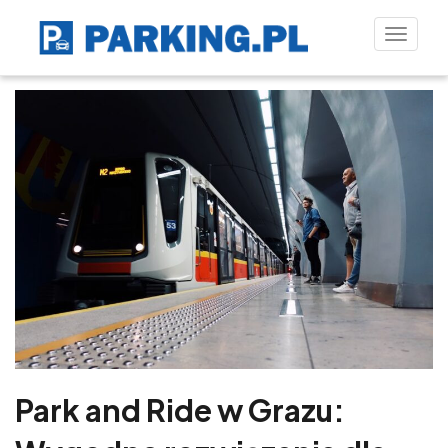
Toggle
naviga
Park and Ride w Grazu: