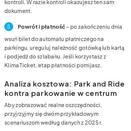
kontroli. W razie kontroli okazujesz ten sam
dokument.
Powrót i płatność
– po zakończeniu dnia
wsuń bilet do automatu płatniczego na
parkingu, ureguluj należność gotówką lub kartą
i podjedź do szlabanu. Jeśli korzystasz z
KlimaTicket, etap płatności pomijasz.
Analiza kosztowa: Park and Ride
kontra parkowanie w centrum
Aby zobrazować realne oszczędności,
przyjrzyjmy się dwóm przykładowym
scenariuszom według danych z 2025 r.