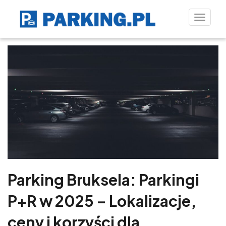
Toggle
naviga
Parking Bruksela: Parkingi
P+R w 2025 – Lokalizacje,
ceny i korzyści dla