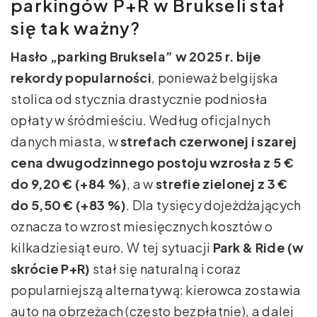
parkingów P+R w Brukseli stał
się tak ważny?
Hasło „parking Bruksela” w 2025 r. bije
rekordy popularności
, ponieważ belgijska
stolica od stycznia drastycznie podniosła
opłaty w śródmieściu. Według oficjalnych
danych miasta, w
strefach czerwonej i szarej
cena dwugodzinnego postoju wzrosła z 5 €
do 9,20 € (+84 %)
, a w
strefie zielonej z 3 €
do 5,50 € (+83 %)
. Dla tysięcy dojeżdżających
oznacza to wzrost miesięcznych kosztów o
kilkadziesiąt euro. W tej sytuacji
Park & Ride (w
skrócie P+R)
stał się naturalną i coraz
popularniejszą alternatywą: kierowca zostawia
auto na obrzeżach (często bezpłatnie), a dalej