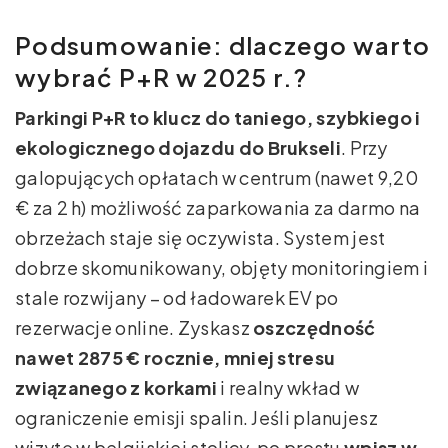
Podsumowanie: dlaczego warto
wybrać P+R w 2025 r.?
Parkingi P+R to klucz do taniego, szybkiego i
ekologicznego dojazdu do Brukseli
. Przy
galopujących opłatach w centrum (nawet 9,20
€ za 2 h) możliwość zaparkowania za darmo na
obrzeżach staje się oczywista. System jest
dobrze skomunikowany, objęty monitoringiem i
stale rozwijany – od ładowarek EV po
rezerwacje online. Zyskasz
oszczędność
nawet 2875 € rocznie, mniej stresu
związanego z korkami
i realny wkład w
ograniczenie emisji spalin. Jeśli planujesz
wizytę w belgijskiej stolicy, po prostu
wpisz w