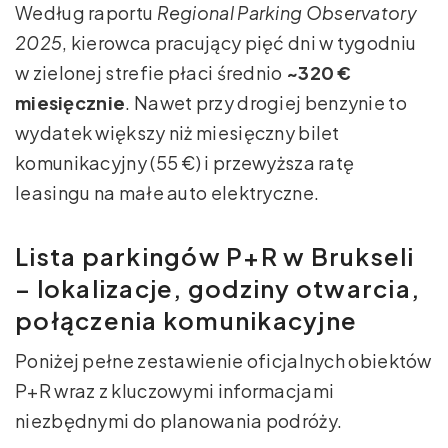
Według raportu
Regional Parking Observatory
2025
, kierowca pracujący pięć dni w tygodniu
w zielonej strefie płaci średnio
~320 €
miesięcznie
. Nawet przy drogiej benzynie to
wydatek większy niż miesięczny bilet
komunikacyjny (55 €) i przewyższa ratę
leasingu na małe auto elektryczne.
Lista parkingów P+R w Brukseli
– lokalizacje, godziny otwarcia,
połączenia komunikacyjne
Poniżej pełne zestawienie oficjalnych obiektów
P+R wraz z kluczowymi informacjami
niezbędnymi do planowania podróży.