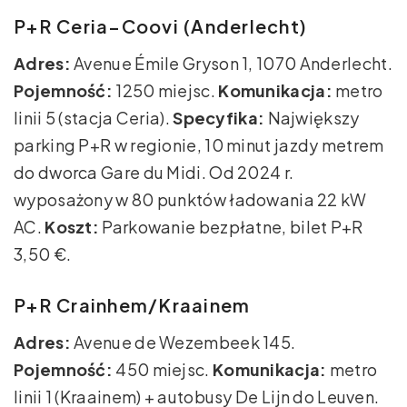
P+R Ceria–Coovi (Anderlecht)
Adres:
Avenue Émile Gryson 1, 1070 Anderlecht.
Pojemność:
1250 miejsc.
Komunikacja:
metro
linii 5 (stacja Ceria).
Specyfika:
Największy
parking P+R w regionie, 10 minut jazdy metrem
do dworca Gare du Midi. Od 2024 r.
wyposażony w 80 punktów ładowania 22 kW
AC.
Koszt:
Parkowanie bezpłatne, bilet P+R
3,50 €.
P+R Crainhem/Kraainem
Adres:
Avenue de Wezembeek 145.
Pojemność:
450 miejsc.
Komunikacja:
metro
linii 1 (Kraainem) + autobusy De Lijn do Leuven.