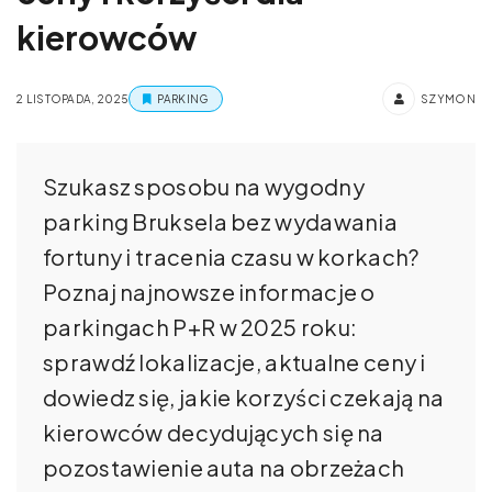
kierowców
2 LISTOPADA, 2025
PARKING
SZYMON
Szukasz sposobu na wygodny
parking Bruksela bez wydawania
fortuny i tracenia czasu w korkach?
Poznaj najnowsze informacje o
parkingach P+R w 2025 roku:
sprawdź lokalizacje, aktualne ceny i
dowiedz się, jakie korzyści czekają na
kierowców decydujących się na
pozostawienie auta na obrzeżach