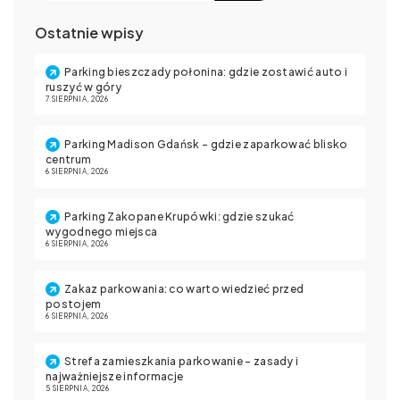
Ostatnie wpisy
Parking bieszczady połonina: gdzie zostawić auto i
ruszyć w góry
7 SIERPNIA, 2026
Parking Madison Gdańsk – gdzie zaparkować blisko
centrum
6 SIERPNIA, 2026
Parking Zakopane Krupówki: gdzie szukać
wygodnego miejsca
6 SIERPNIA, 2026
Zakaz parkowania: co warto wiedzieć przed
postojem
6 SIERPNIA, 2026
Strefa zamieszkania parkowanie – zasady i
najważniejsze informacje
5 SIERPNIA, 2026