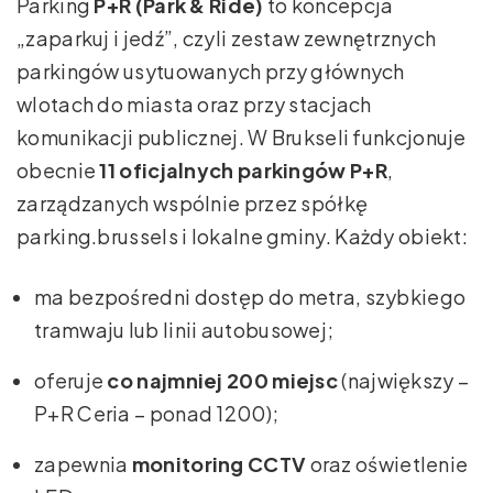
Parking
P+R (Park & Ride)
to koncepcja
„zaparkuj i jedź”, czyli zestaw zewnętrznych
parkingów usytuowanych przy głównych
wlotach do miasta oraz przy stacjach
komunikacji publicznej. W Brukseli funkcjonuje
obecnie
11 oficjalnych parkingów P+R
,
zarządzanych wspólnie przez spółkę
parking.brussels i lokalne gminy. Każdy obiekt:
ma bezpośredni dostęp do metra, szybkiego
tramwaju lub linii autobusowej;
oferuje
co najmniej 200 miejsc
(największy –
P+R Ceria – ponad 1200);
zapewnia
monitoring CCTV
oraz oświetlenie