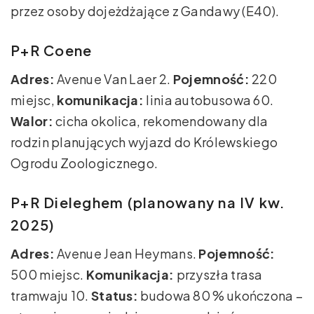
przez osoby dojeżdżające z Gandawy (E40).
P+R Coene
Adres:
Avenue Van Laer 2.
Pojemność:
220
miejsc,
komunikacja:
linia autobusowa 60.
Walor:
cicha okolica, rekomendowany dla
rodzin planujących wyjazd do Królewskiego
Ogrodu Zoologicznego.
P+R Dieleghem (planowany na IV kw.
2025)
Adres:
Avenue Jean Heymans.
Pojemność:
500 miejsc.
Komunikacja:
przyszła trasa
tramwaju 10.
Status:
budowa 80 % ukończona –