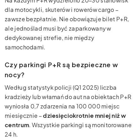
Na każdym P+R wydzielono 20–30 stanowisk
dla motocykli, skuterów i rowerów cargo –
zawsze bezpłatnie. Nie obowiązuje bilet P+R,
ale jednoślad musi być zaparkowany w
dedykowanej strefie, nie między
samochodami.
Czy parkingi P+R są bezpieczne w
nocy?
Według statystyk policji (Q1 2025) liczba
kradzieży lub włamań do aut na obiektach P+R
wyniosła 0,7 zdarzenia na 100 000 miejsc
miesięcznie –
dziesięciokrotnie mniej niż w
centrum
. Wszystkie parkingi są monitorowane
24 h.