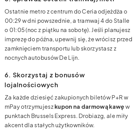
Ostatnie metro z centrum do Ceria odjeżdża o
00:29 w dni powszednie, a tramwaj 4 do Stalle
o 01:05 (noc z piątku na sobotę). Jeśli planujesz
imprezę do późna, upewnij się, że wrócisz przed
zamknięciem transportu lub skorzystasz z
nocnych autobusów De Lijn.
6. Skorzystaj z bonusów
lojalnościowych
Za każde dziesięć zakupionych biletów P+R w
mPay otrzymujesz
kupon na darmową kawę
w
punktach Brussels Express. Drobiazg, ale miły
akcent dla stałych użytkowników.