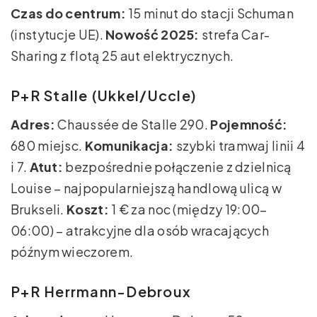
Czas do centrum:
15 minut do stacji Schuman
(instytucje UE).
Nowość 2025:
strefa Car-
Sharing z flotą 25 aut elektrycznych.
P+R Stalle (Ukkel/Uccle)
Adres:
Chaussée de Stalle 290.
Pojemność:
680 miejsc.
Komunikacja:
szybki tramwaj linii 4
i 7.
Atut:
bezpośrednie połączenie z dzielnicą
Louise – najpopularniejszą handlową ulicą w
Brukseli.
Koszt:
1 € za noc (między 19:00–
06:00) – atrakcyjne dla osób wracających
późnym wieczorem.
P+R Herrmann-Debroux