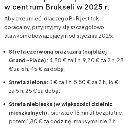
w centrum Brukseli w 2025 r.
Aby zrozumieć, dlaczego P+R jest tak
opłacalny, przyjrzyjmy się szczegółowo
stawkom obowiązującym od stycznia 2025:
Strefa czerwona oraz szara (najbliżej
Grand-Place):
4,80 € za 1 h, 9,20 € za 2 h, 28
€ za 5 h, 45 € za dobę;
Strefa zielona:
3 € za 1 h, 5,50 € za 2 h, 16 €
za 5 h, 25 € za dobę;
Strefa niebieska (w większości dzielnic
mieszkalnych):
pierwsze 15 minut bezpłatne,
potem 1,80 € za godzinę, maksymalnie 2 h.