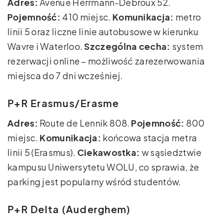
Adres:
Avenue Herrmann-Debroux 52.
Pojemność:
410 miejsc.
Komunikacja:
metro
linii 5 oraz liczne linie autobusowe w kierunku
Wavre i Waterloo.
Szczególna cecha:
system
rezerwacji online – możliwość zarezerwowania
miejsca do 7 dni wcześniej.
P+R Erasmus/Erasme
Adres:
Route de Lennik 808.
Pojemność:
800
miejsc.
Komunikacja:
końcowa stacja metra
linii 5 (Erasmus).
Ciekawostka:
w sąsiedztwie
kampusu Uniwersytetu WOLU, co sprawia, że
parking jest popularny wśród studentów.
P+R Delta (Auderghem)