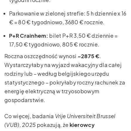
Parkowanie w zielonej strefie: 5 h dziennie x 16
€ = 80 € tygodniowo, 3680 € rocznie.
P+R Crainhem:
bilet P+R 3,50 € dziennie =
17,50 € tygodniowo, 805 € rocznie.
Roczna oszczędność wynosi
~2875 €
.
Wystarczyłaby na wyjazd wakacyjny dla całej
rodziny lub – według belgijskiego urzędu
statystycznego – pokryłaby roczny rachunek za
energię elektryczną w trzyosobowym
gospodarstwie.
Co więcej, badania
Vrije Universiteit Brussel
(VUB), 2025
pokazują, że
kierowcy