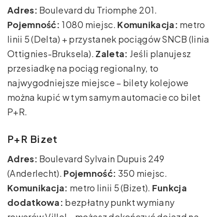
Adres:
Boulevard du Triomphe 201.
Pojemność:
1080 miejsc.
Komunikacja:
metro
linii 5 (Delta) + przystanek pociągów SNCB (linia
Ottignies-Bruksela).
Zaleta:
Jeśli planujesz
przesiadkę na pociąg regionalny, to
najwygodniejsze miejsce – bilety kolejowe
można kupić w tym samym automacie co bilet
P+R.
P+R Bizet
Adres:
Boulevard Sylvain Dupuis 249
(Anderlecht).
Pojemność:
350 miejsc.
Komunikacja:
metro linii 5 (Bizet).
Funkcja
dodatkowa:
bezpłatny punkt wymiany
rowerów Villo! – możesz dokończyć dojazd na