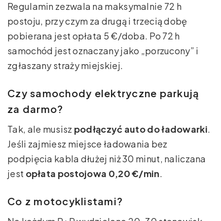
Regulamin zezwala na maksymalnie 72 h
postoju, przy czym za drugą i trzecią dobę
pobierana jest opłata 5 €/doba. Po 72 h
samochód jest oznaczany jako „porzucony” i
zgłaszany straży miejskiej.
Czy samochody elektryczne parkują
za darmo?
Tak, ale musisz
podłączyć auto do ładowarki
.
Jeśli zajmiesz miejsce ładowania bez
podpięcia kabla dłużej niż 30 minut, naliczana
jest
opłata postojowa 0,20 €/min
.
Co z motocyklistami?