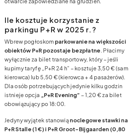
otwarcie zapowiedziane na grudzień.
Ile kosztuje korzystanie z
parkingu P+R w 2025 r.?
Wbrew pogłoskom
parkowanie na większości
obiektów P+R pozostaje bezpłatne
. Płacimy
wyłącznie za bilet transportowy, który – jeśli
kupimy taryfę „P+R 24 h” – kosztuje 3,50 € (sam
kierowca) lub 5,50 € (kierowca + 4 pasażerów).
Dla osób potrzebujących jedynie kilku godzin
istnieje opcja
„P+R Evening”
– 1,20 € za bilet
obowiązujący po 18:00.
Jedyny wyjątek stanowią
noclegowe stawki na
P+R Stalle (1 €) i P+R Groot-Bijgaarden (0,80