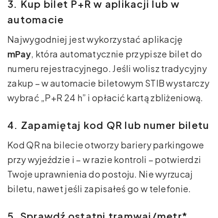
3. Kup bilet P+R w aplikacji lub w
automacie
Najwygodniej jest wykorzystać aplikację
mPay
, która automatycznie przypisze bilet do
numeru rejestracyjnego. Jeśli wolisz tradycyjny
zakup – w automacie biletowym STIB wystarczy
wybrać „P+R 24 h” i opłacić kartą zbliżeniową.
4. Zapamiętaj kod QR lub numer biletu
Kod QR na bilecie otworzy bariery parkingowe
przy wyjeździe i – w razie kontroli – potwierdzi
Twoje uprawnienia do postoju. Nie wyrzucaj
biletu, nawet jeśli zapisałeś go w telefonie.
5. Sprawdź ostatni tramwaj/metr*