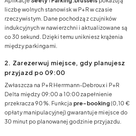
Aplikacje
Seety
i
Parking.brussels
pokazują
liczbę wolnych stanowisk w P+R w czasie
rzeczywistym. Dane pochodzą z czujników
indukcyjnych w nawierzchni i aktualizowane są
co 30 sekund. Dzięki temu unikniesz krążenia
między parkingami.
2. Zarezerwuj miejsce, gdy planujesz
przyjazd po 09:00
Zwłaszcza na P+R Herrmann-Debroux i P+R
Delta między 09:00 a 10:00 zapełnienie
przekracza 90 %. Funkcja
pre-booking
(0,10 €
opłaty manipulacyjnej) gwarantuje miejsce do
30 minut po planowanej godzinie przyjazdu.