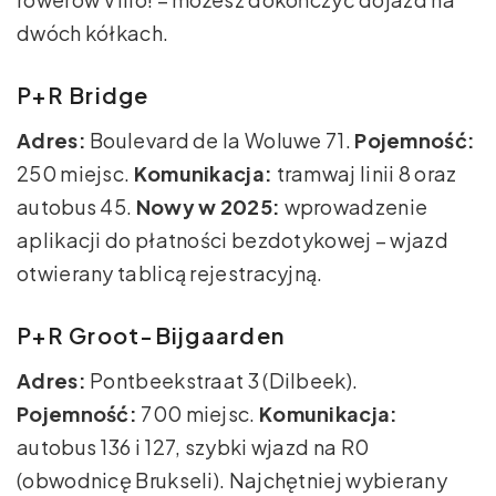
dwóch kółkach.
P+R Bridge
Adres:
Boulevard de la Woluwe 71.
Pojemność:
250 miejsc.
Komunikacja:
tramwaj linii 8 oraz
autobus 45.
Nowy w 2025:
wprowadzenie
aplikacji do płatności bezdotykowej – wjazd
otwierany tablicą rejestracyjną.
P+R Groot-Bijgaarden
Adres:
Pontbeekstraat 3 (Dilbeek).
Pojemność:
700 miejsc.
Komunikacja:
autobus 136 i 127, szybki wjazd na R0
(obwodnicę Brukseli). Najchętniej wybierany