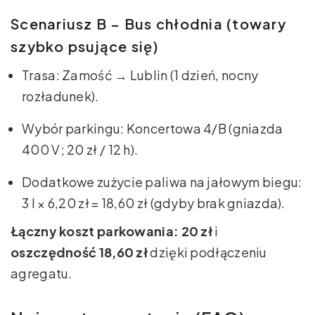
Scenariusz B – Bus chłodnia (towary
szybko psujące się)
Trasa: Zamość → Lublin (1 dzień, nocny
rozładunek).
Wybór parkingu: Koncertowa 4/B (gniazda
400 V; 20 zł / 12 h).
Dodatkowe zużycie paliwa na jałowym biegu:
3 l × 6,20 zł = 18,60 zł (gdyby brak gniazda).
Łączny koszt parkowania: 20 zł
i
oszczędność 18,60 zł
dzięki podłączeniu
agregatu.