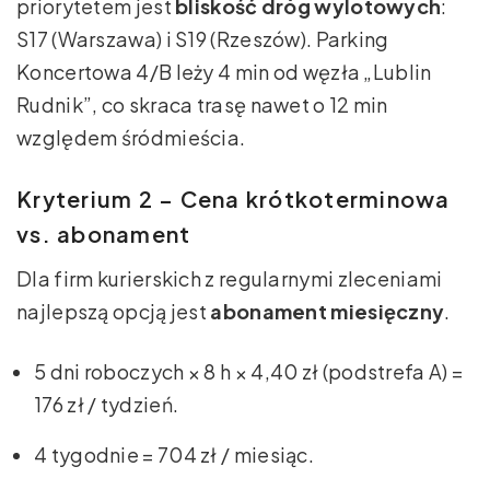
priorytetem jest
bliskość dróg wylotowych
:
S17 (Warszawa) i S19 (Rzeszów). Parking
Koncertowa 4/B leży 4 min od węzła „Lublin
Rudnik”, co skraca trasę nawet o 12 min
względem śródmieścia.
Kryterium 2 – Cena krótkoterminowa
vs. abonament
Dla firm kurierskich z regularnymi zleceniami
najlepszą opcją jest
abonament miesięczny
.
5 dni roboczych × 8 h × 4,40 zł (podstrefa A) =
176 zł / tydzień.
4 tygodnie = 704 zł / miesiąc.