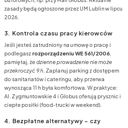
zasady będą ogłoszone przez UM Lublin w lipcu
2026.
3. Kontrola czasu pracy kierowców
Jeśli jesteś zatrudniony na umowę o pracę i
podlegasz
rozporządzeniu WE 561/2006
,
pamiętaj, że
dzienne prowadzenie nie może
przekroczyć 9 h
. Zaplanuj parking z dostępem
do sanitariatów i cateringu, aby przerwa
wynosząca 11 h była komfortowa. W praktyce:
Al. Zygmuntowskie 4 i Globus oferują prysznic i
ciepłe posiłki (food-trucki w weekend).
4. Bezpłatne alternatywy – czy