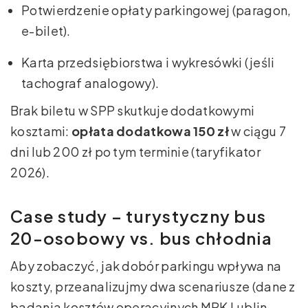
Potwierdzenie opłaty parkingowej (paragon,
e-bilet).
Karta przedsiębiorstwa i wykresówki (jeśli
tachograf analogowy).
Brak biletu w SPP skutkuje dodatkowymi
kosztami:
opłata dodatkowa 150 zł
w ciągu 7
dni lub 200 zł po tym terminie (taryfikator
2026).
Case study – turystyczny bus
20-osobowy vs. bus chłodnia
Aby zobaczyć, jak dobór parkingu wpływa na
koszty, przeanalizujmy dwa scenariusze (dane z
badania kosztów operacyjnych MPK Lublin