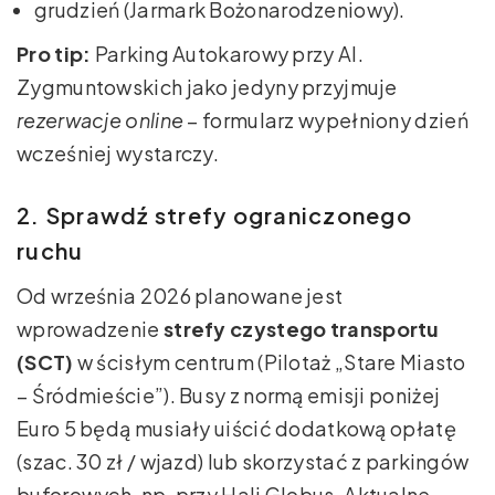
grudzień (Jarmark Bożonarodzeniowy).
Pro tip:
Parking Autokarowy przy Al.
Zygmuntowskich jako jedyny przyjmuje
rezerwacje online
– formularz wypełniony dzień
wcześniej wystarczy.
2. Sprawdź strefy ograniczonego
ruchu
Od września 2026 planowane jest
wprowadzenie
strefy czystego transportu
(SCT)
w ścisłym centrum (Pilotaż „Stare Miasto
– Śródmieście”). Busy z normą emisji poniżej
Euro 5 będą musiały uiścić dodatkową opłatę
(szac. 30 zł / wjazd) lub skorzystać z parkingów
buforowych, np. przy Hali Globus. Aktualne