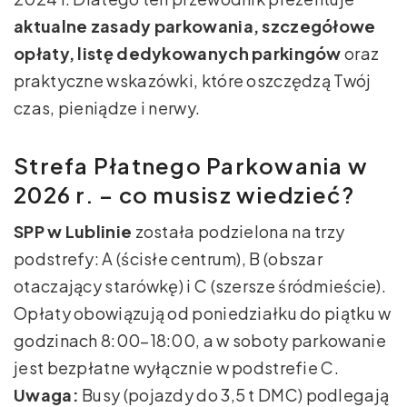
aktualne zasady parkowania, szczegółowe
opłaty, listę dedykowanych parkingów
oraz
praktyczne wskazówki, które oszczędzą Twój
czas, pieniądze i nerwy.
Strefa Płatnego Parkowania w
2026 r. – co musisz wiedzieć?
SPP w Lublinie
została podzielona na trzy
podstrefy: A (ścisłe centrum), B (obszar
otaczający starówkę) i C (szersze śródmieście).
Opłaty obowiązują od poniedziałku do piątku w
godzinach 8:00–18:00, a w soboty parkowanie
jest bezpłatne wyłącznie w podstrefie C.
Uwaga:
Busy (pojazdy do 3,5 t DMC) podlegają