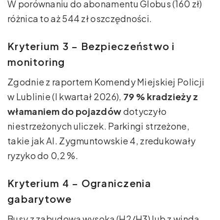
W porównaniu do abonamentu Globus (160 zł)
różnica to aż 544 zł oszczędności.
Kryterium 3 – Bezpieczeństwo i
monitoring
Zgodnie z raportem Komendy Miejskiej Policji
w Lublinie (I kwartał 2026),
79 % kradzieży z
włamaniem do pojazdów
dotyczyło
niestrzeżonych uliczek. Parkingi strzeżone,
takie jak Al. Zygmuntowskie 4, zredukowały
ryzyko do 0,2 %.
Kryterium 4 – Ograniczenia
gabarytowe
Busy z zabudową wysoką (H2/H3) lub z windą