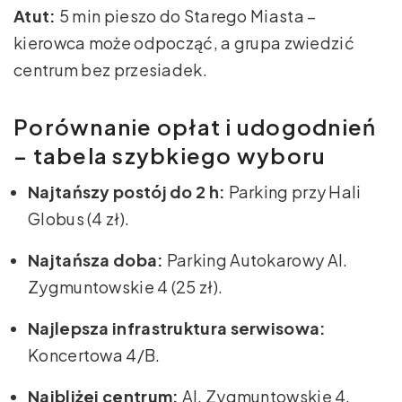
Atut:
5 min pieszo do Starego Miasta –
kierowca może odpocząć, a grupa zwiedzić
centrum bez przesiadek.
Porównanie opłat i udogodnień
– tabela szybkiego wyboru
Najtańszy postój do 2 h:
Parking przy Hali
Globus (4 zł).
Najtańsza doba:
Parking Autokarowy Al.
Zygmuntowskie 4 (25 zł).
Najlepsza infrastruktura serwisowa:
Koncertowa 4/B.
Najbliżej centrum:
Al. Zygmuntowskie 4.