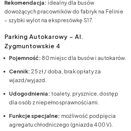
Rekomendacja:
idealny dla busów
dowożących pracowników do fabryk na Felinie
– szybki wylot na ekspresówkę S17.
Parking Autokarowy – Al.
Zygmuntowskie 4
Pojemność:
80 miejsc dla busów i autokarów.
Cennik:
25 zł / doba, brak opłaty za
wjazd/wyjazd.
Udogodnienia:
toalety, prysznice, dostęp
dla osób z niepełnosprawnościami.
Funkcje specjalne:
możliwość podpięcia
agregatu chłodniczego (gniazda 400 V).