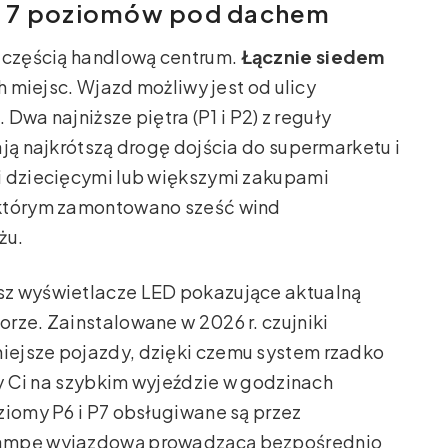
– 7 poziomów pod dachem
d częścią handlową centrum.
Łącznie siedem
miejsc. Wjazd możliwy jest od ulicy
 Dwa najniższe piętra (P1 i P2) z reguły
ają najkrótszą drogę dojścia do supermarketu i
i dziecięcymi lub większymi zakupami
 którym zamontowano sześć wind
żu.
sz wyświetlacze LED pokazujące aktualną
rze. Zainstalowane w 2026 r. czujniki
iejsze pojazdy, dzięki czemu system rzadko
ży Ci na szybkim wyjeździe w godzinach
ziomy P6 i P7 obsługiwane są przez
rampę wyjazdową prowadzącą bezpośrednio