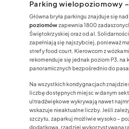
Parking wielopoziomowy 
Główna bryła parkingu znajduje się na
poziomów
zapewnia 1800 zadaszonych 
Świętokrzyskiej oraz od al. Solidarności.
zapełniają się najszybciej, ponieważ m
strefy food court. Kierowcom z wózkam
rekomenduje się jednak poziom P3, na
panoramicznych bezpośrednio do pasa
Na wszystkich kondygnacjach znajdzie
liczbę dostępnych miejsc w danym sekto
ultradźwiękowe wykrywają nawet najmn
wskazuje nieaktualne liczby. Jeśli zale
szczytu, zaparkuj możliwie wysoko – po
dodatkową, rzadziej wykorzystywaną 