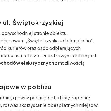
 ul. Świętokrzyskiej
 po wschodniej stronie obiektu,
utobusowym „Świętokrzyska – Galeria Echo”.
śród kurierów oraz osób odbierających
marketu na parterze. Dodatkowym atutem jest
ochodów elektrycznych
z możliwością
ojowe w pobliżu
niu, główny parking potrafi się zapełnić.
u, rozważ skorzystanie z bezpłatnych miejsc w