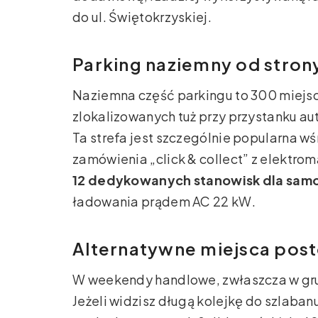
do ul. Świętokrzyskiej.
Parking naziemny od strony
Naziemna część parkingu to 300 miejsc
zlokalizowanych tuż przy przystanku a
Ta strefa jest szczególnie popularna w
zamówienia „click & collect” z elektro
12 dedykowanych stanowisk dla sam
ładowania prądem AC 22 kW.
Alternatywne miejsca post
W weekendy handlowe, zwłaszcza w grud
Jeżeli widzisz długą kolejkę do szlaban