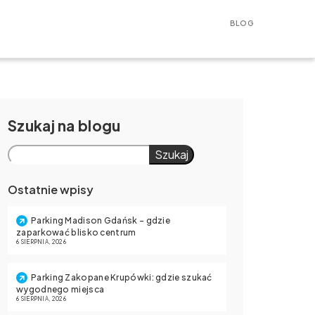
BLOG
Szukaj
Szukaj
Ostatnie wpisy
Parking Madison Gdańsk – gdzie
zaparkować blisko centrum
6 SIERPNIA, 2026
Parking Zakopane Krupówki: gdzie szukać
wygodnego miejsca
6 SIERPNIA, 2026