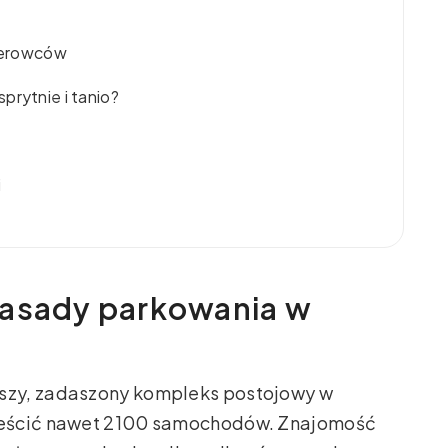
kierowców
prytnie i tanio?
i
zasady parkowania w
kszy, zadaszony kompleks postojowy w
ieścić nawet 2100 samochodów. Znajomość