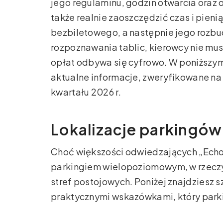
jego regulaminu, godzin otwarcia oraz o
także realnie zaoszczędzić czas i pien
bezbiletowego, a następnie jego rozbu
rozpoznawania tablic, kierowcy nie mus
opłat odbywa się cyfrowo. W poniższy
aktualne informacje, zweryfikowane na
kwartału 2026 r.
Lokalizacje parkingów 
Choć większości odwiedzających „Echo”
parkingiem wielopoziomowym, w rzeczy
stref postojowych. Poniżej znajdziesz 
praktycznymi wskazówkami, który parki