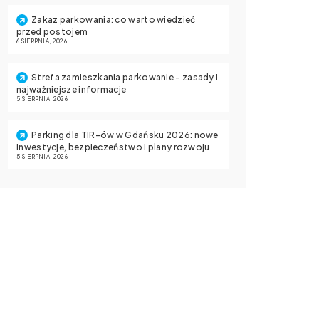
Zakaz parkowania: co warto wiedzieć
przed postojem
6 SIERPNIA, 2026
Strefa zamieszkania parkowanie – zasady i
najważniejsze informacje
5 SIERPNIA, 2026
Parking dla TIR-ów w Gdańsku 2026: nowe
inwestycje, bezpieczeństwo i plany rozwoju
5 SIERPNIA, 2026