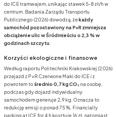
do ICE tramwajem, unikając stawek 5-8 zł/h w
centrum. Badania Zarządu Transportu
Publicznego (2026) dowodzą, że
każdy
samochód pozostawiony na P+R zmniejsza
obciążenie ulic w Śródmieściu o 2,3 % w
godzinach szczytu
.
Korzyści ekologiczne i finansowe
Według raportu Politechniki Krakowskiej (2026)
przejazd z P+R Czerwone Maki do ICE i z
powrotem to
średnio 0,7 kg CO₂
na osobę,
podczas gdy dojazd indywidualny
samochodem generuje 2,9 kg. Oznacza to
redukcję emisji o ponad 75 %. Financially
parking at ICE for 4 h kosztuje 16 zł, natomiast