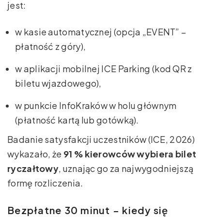
jest:
w kasie automatycznej (opcja „EVENT” –
płatność z góry),
w aplikacji mobilnej ICE Parking (kod QR z
biletu wjazdowego),
w punkcie InfoKraków w holu głównym
(płatność kartą lub gotówką).
Badanie satysfakcji uczestników (ICE, 2026)
wykazało, że
91 % kierowców wybiera bilet
ryczałtowy
, uznając go za najwygodniejszą
formę rozliczenia.
Bezpłatne 30 minut – kiedy się