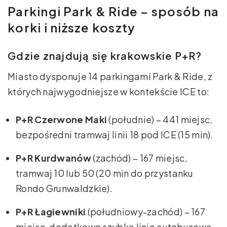
Parkingi Park & Ride – sposób na
korki i niższe koszty
Gdzie znajdują się krakowskie P+R?
Miasto dysponuje 14 parkingami Park & Ride, z
których najwygodniejsze w kontekście ICE to:
P+R Czerwone Maki
(południe) – 441 miejsc,
bezpośredni tramwaj linii 18 pod ICE (15 min).
P+R Kurdwanów
(zachód) – 167 miejsc,
tramwaj 10 lub 50 (20 min do przystanku
Rondo Grunwaldzkie).
P+R Łagiewniki
(południowy-zachód) – 167
miejsc, dodatkowo szybka linia autobusowa