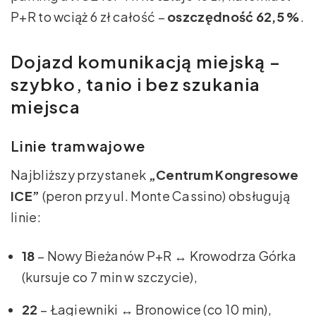
P+R to wciąż 6 zł całość –
oszczędność 62,5 %
.
Dojazd komunikacją miejską –
szybko, tanio i bez szukania
miejsca
Linie tramwajowe
Najbliższy przystanek
„Centrum Kongresowe
ICE”
(peron przy ul. Monte Cassino) obsługują
linie:
18
– Nowy Bieżanów P+R ↔ Krowodrza Górka
(kursuje co 7 min w szczycie),
22
– Łagiewniki ↔ Bronowice (co 10 min),