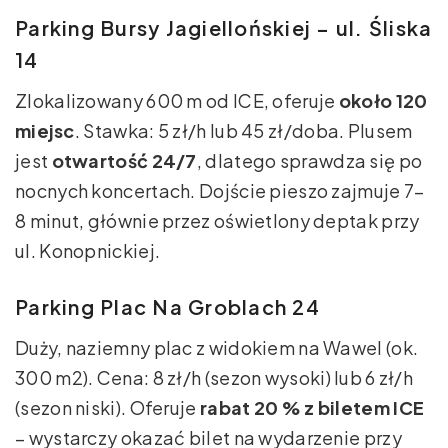
Parking Bursy Jagiellońskiej – ul. Śliska
14
Zlokalizowany 600 m od ICE, oferuje
około 120
miejsc
. Stawka: 5 zł/h lub 45 zł/doba. Plusem
jest
otwartość 24/7
, dlatego sprawdza się po
nocnych koncertach. Dojście pieszo zajmuje 7–
8 minut, głównie przez oświetlony deptak przy
ul. Konopnickiej.
Parking Plac Na Groblach 24
Duży, naziemny plac z widokiem na Wawel (ok.
300 m2). Cena: 8 zł/h (sezon wysoki) lub 6 zł/h
(sezon niski). Oferuje
rabat 20 % z biletem ICE
– wystarczy okazać bilet na wydarzenie przy