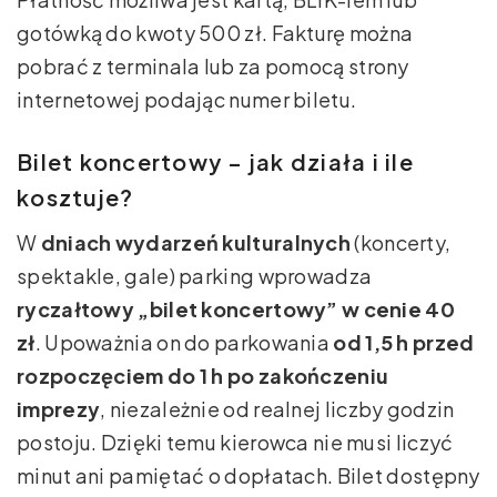
gotówką do kwoty 500 zł. Fakturę można
pobrać z terminala lub za pomocą strony
internetowej podając numer biletu.
Bilet koncertowy – jak działa i ile
kosztuje?
W
dniach wydarzeń kulturalnych
(koncerty,
spektakle, gale) parking wprowadza
ryczałtowy „bilet koncertowy” w cenie 40
zł
. Upoważnia on do parkowania
od 1,5 h przed
rozpoczęciem do 1 h po zakończeniu
imprezy
, niezależnie od realnej liczby godzin
postoju. Dzięki temu kierowca nie musi liczyć
minut ani pamiętać o dopłatach. Bilet dostępny