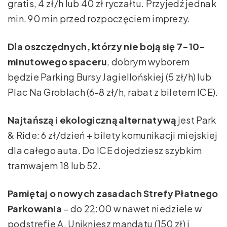
gratis, 4 zł/h lub 40 zł ryczałtu. Przyjedź jednak
min. 90 min przed rozpoczęciem imprezy.
Dla oszczędnych, którzy nie boją się 7-10-
minutowego spaceru
, dobrym wyborem
będzie Parking Bursy Jagiellońskiej (5 zł/h) lub
Plac Na Groblach (6-8 zł/h, rabat z biletem ICE).
Najtańszą i ekologiczną alternatywą
jest Park
& Ride: 6 zł/dzień + bilety komunikacji miejskiej
dla całego auta. Do ICE dojedziesz szybkim
tramwajem 18 lub 52.
Pamiętaj o nowych zasadach Strefy Płatnego
Parkowania
– do 22:00 w nawet niedziele w
podstrefie A. Unikniesz mandatu (150 zł) i