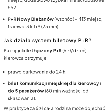
552.
P+R Nowy Bieżanów
(wschód) – 413 miejsc,
tramwaj 3 lub 9 (25 min).
Jak działa system biletowy P+R?
Kupując
bilet łączony P+R
(6 zł/dzień),
kierowca otrzymuje:
prawo parkowania do 24 h,
bilet komunikacji miejskiej dla kierowcy i
do 5 pasażerów
(60 min ważności od
skasowania).
W praktyce za 6 zł cała rodzina może dojechać