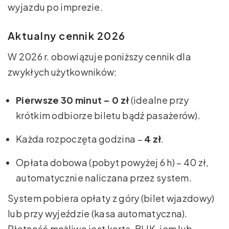
wyjazdu po imprezie.
Aktualny cennik 2026
W 2026 r. obowiązuje poniższy cennik dla
zwykłych użytkowników:
Pierwsze 30 minut – 0 zł
(idealne przy
krótkim odbiorze biletu bądź pasażerów).
Każda rozpoczęta godzina –
4 zł
.
Opłata dobowa (pobyt powyżej 6 h) – 40 zł,
automatycznie naliczana przez system.
System pobiera opłaty z góry (bilet wjazdowy)
lub przy wyjeździe (kasa automatyczna).
Płatność możliwa jest kartą, BLIK-iem lub