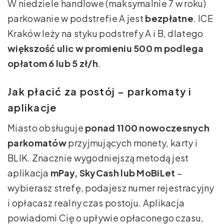
W niedziele handlowe (maksymalnie 7 w roku)
parkowanie w podstrefie A jest
bezpłatne
. ICE
Kraków leży na styku podstrefy A i B, dlatego
większość ulic w promieniu 500 m podlega
opłatom 6 lub 5 zł/h
.
Jak płacić za postój – parkomaty i
aplikacje
Miasto obsługuje
ponad 1100 nowoczesnych
parkomatów
przyjmujących monety, karty i
BLIK. Znacznie wygodniejszą metodą jest
aplikacja
mPay, SkyCash lub MoBiLet
–
wybierasz strefę, podajesz numer rejestracyjny
i opłacasz realny czas postoju. Aplikacja
powiadomi Cię o upływie opłaconego czasu,