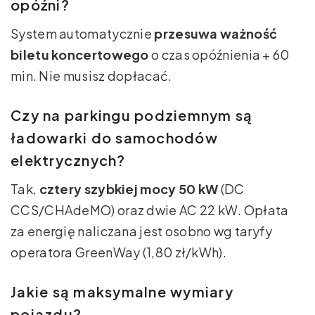
opóźni?
System automatycznie
przesuwa ważność
biletu koncertowego
o czas opóźnienia + 60
min. Nie musisz dopłacać.
Czy na parkingu podziemnym są
ładowarki do samochodów
elektrycznych?
Tak,
cztery szybkiej mocy 50 kW
(DC
CCS/CHAdeMO) oraz dwie AC 22 kW. Opłata
za energię naliczana jest osobno wg taryfy
operatora GreenWay (1,80 zł/kWh).
Jakie są maksymalne wymiary
pojazdu?