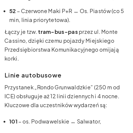
52
– Czerwone Maki P+R ↔ Os. Piastów (co 5
min, linia priorytetowa).
Łączy je tzw.
tram-bus-pas
przez ul. Monte
Cassino, dzięki czemu pojazdy Miejskiego
Przedsiębiorstwa Komunikacyjnego omijają
korki.
Linie autobusowe
Przystanek „Rondo Grunwaldzkie” (250 m od
ICE) obsługuje aż 12 linii dziennych i 4 nocne.
Kluczowe dla uczestników wydarzeń są:
101
– os. Podwawelskie ↔ Salwator,