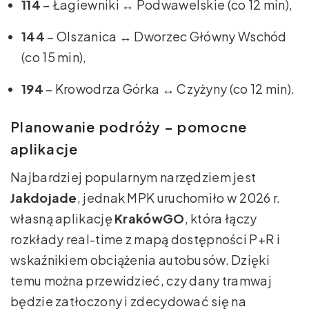
114
– Łagiewniki ↔ Podwawelskie (co 12 min),
144
– Olszanica ↔ Dworzec Główny Wschód
(co 15 min),
194
– Krowodrza Górka ↔ Czyżyny (co 12 min).
Planowanie podróży – pomocne
aplikacje
Najbardziej popularnym narzędziem jest
Jakdojade
, jednak MPK uruchomiło w 2026 r.
własną aplikację
KrakówGO
, która łączy
rozkłady real-time z mapą dostępności P+R i
wskaźnikiem obciążenia autobusów. Dzięki
temu można przewidzieć, czy dany tramwaj
będzie zatłoczony i zdecydować się na