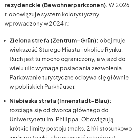
rezydenckie (Bewohnerparkzonen)
. W 2026
r. obowiązuje system kolorystyczny
wprowadzony w 2024 r.:
Zielona strefa (Zentrum-Grün):
obejmuje
większość Starego Miasta i okolice Rynku.
Ruch jest tu mocno ograniczony, a wjazd do
wielu ulic wymaga posiadania zezwolenia.
Parkowanie turystyczne odbywa się głównie
w pobliskich Parkhäuser.
Niebieska strefa (Innenstadt-Blau):
rozciąga się od dworca głównego do
Uniwersytetu im. Philippa. Obowiązują
krótkie limity postoju (maks. 2 h) i stosunkowo
wyższe stawki, aby wymusić rotację aut.