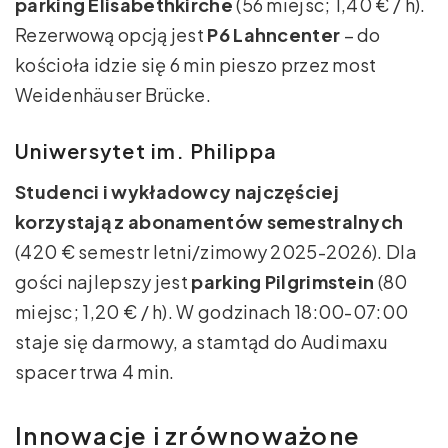
parking Elisabethkirche
(56 miejsc; 1,40 € / h).
Rezerwową opcją jest
P6 Lahncenter
– do
kościoła idzie się 6 min pieszo przez most
Weidenhäuser Brücke.
Uniwersytet im. Philippa
Studenci i wykładowcy najczęściej
korzystają z abonamentów semestralnych
(420 € semestr letni/zimowy 2025-2026). Dla
gości najlepszy jest
parking Pilgrimstein
(80
miejsc; 1,20 € / h). W godzinach 18:00-07:00
staje się darmowy, a stamtąd do Audimaxu
spacer trwa 4 min.
Innowacje i zrównoważone