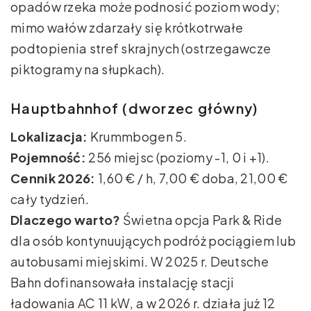
opadów rzeka może podnosić poziom wody;
mimo wałów zdarzały się krótkotrwałe
podtopienia stref skrajnych (ostrzegawcze
piktogramy na słupkach).
Hauptbahnhof (dworzec główny)
Lokalizacja:
Krummbogen 5.
Pojemność:
256 miejsc (poziomy -1, 0 i +1).
Cennik 2026:
1,60 € / h, 7,00 € doba, 21,00 €
cały tydzień.
Dlaczego warto?
Świetna opcja Park & Ride
dla osób kontynuujących podróż pociągiem lub
autobusami miejskimi. W 2025 r. Deutsche
Bahn dofinansowała instalację stacji
ładowania AC 11 kW, a w 2026 r. działa już 12