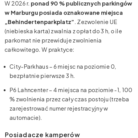
W 2026 r.
ponad 90 % publicznych parkingów
w Marburgu posiada oznakowane miejsca
„Behindertenparkplatz”
. Zezwolenie UE
(niebieska karta) zwalnia z opłat do 3 h, o ile
parkomat nie przewiduje zwolnienia
całkowitego. W praktyce:
City-Parkhaus – 6 miejsc na poziomie 0,
bezpłatnie pierwsze 3 h.
P6 Lahncenter – 4 miejsca na poziomie -1, 100
% zwolnienia przez cały czas postoju (trzeba
zarejestrować numer rejestracyjny w
automacie).
Posiadacze kamperów