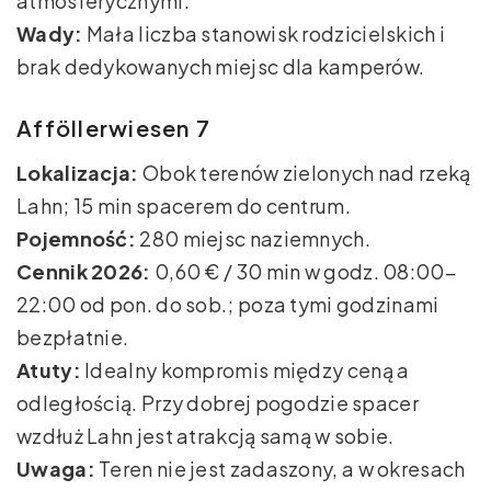
atmosferycznymi.
Wady:
Mała liczba stanowisk rodzicielskich i
brak dedykowanych miejsc dla kamperów.
Afföllerwiesen 7
Lokalizacja:
Obok terenów zielonych nad rzeką
Lahn; 15 min spacerem do centrum.
Pojemność:
280 miejsc naziemnych.
Cennik 2026:
0,60 € / 30 min w godz. 08:00–
22:00 od pon. do sob.; poza tymi godzinami
bezpłatnie.
Atuty:
Idealny kompromis między ceną a
odległością. Przy dobrej pogodzie spacer
wzdłuż Lahn jest atrakcją samą w sobie.
Uwaga:
Teren nie jest zadaszony, a w okresach