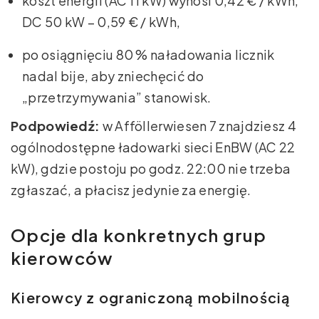
koszt energii (AC 11 kW) wynosi 0,42 € / kWh,
DC 50 kW – 0,59 € / kWh,
po osiągnięciu 80 % naładowania licznik
nadal bije, aby zniechęcić do
„przetrzymywania” stanowisk.
Podpowiedź:
w Afföllerwiesen 7 znajdziesz 4
ogólnodostępne ładowarki sieci EnBW (AC 22
kW), gdzie postoju po godz. 22:00 nie trzeba
zgłaszać, a płacisz jedynie za energię.
Opcje dla konkretnych grup
kierowców
Kierowcy z ograniczoną mobilnością