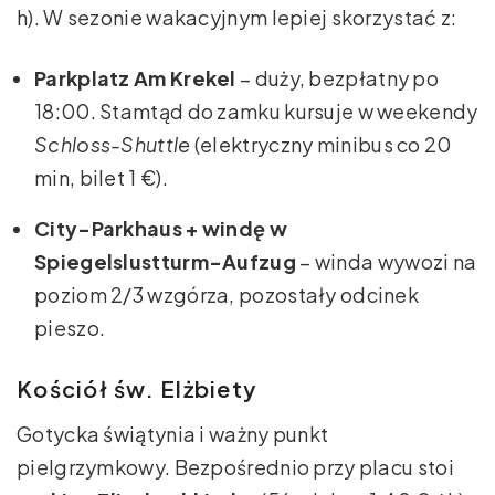
h). W sezonie wakacyjnym lepiej skorzystać z:
Parkplatz Am Krekel
– duży, bezpłatny po
18:00. Stamtąd do zamku kursuje w weekendy
Schloss-Shuttle
(elektryczny minibus co 20
min, bilet 1 €).
City-Parkhaus + windę w
Spiegelslustturm-Aufzug
– winda wywozi na
poziom 2/3 wzgórza, pozostały odcinek
pieszo.
Kościół św. Elżbiety
Gotycka świątynia i ważny punkt
pielgrzymkowy. Bezpośrednio przy placu stoi