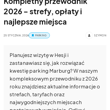
Kompletny przewodnik
2026 – strefy, opłaty i
najlepsze miejsca
25 STYCZNIA, 2026
PARKING
SZYMON
Planujesz wizytę w Hesji i
zastanawiasz się, jak rozwiązać
kwestię parking Marburg? W naszym
kompleksowym przewodniku z 2026
roku znajdziesz aktualne informacje o
strefach, taryfach oraz
najwygodniejszych miejscach
postojowych w mieście. Odkryj