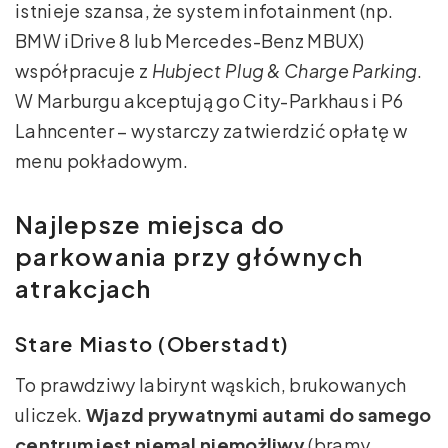
istnieje szansa, że system infotainment (np.
BMW iDrive 8 lub Mercedes-Benz MBUX)
współpracuje z
Hubject Plug & Charge Parking
.
W Marburgu akceptują go City-Parkhaus i P6
Lahncenter – wystarczy zatwierdzić opłatę w
menu pokładowym.
Najlepsze miejsca do
parkowania przy głównych
atrakcjach
Stare Miasto (Oberstadt)
To prawdziwy labirynt wąskich, brukowanych
uliczek.
Wjazd prywatnymi autami do samego
centrum jest niemal niemożliwy
(bramy