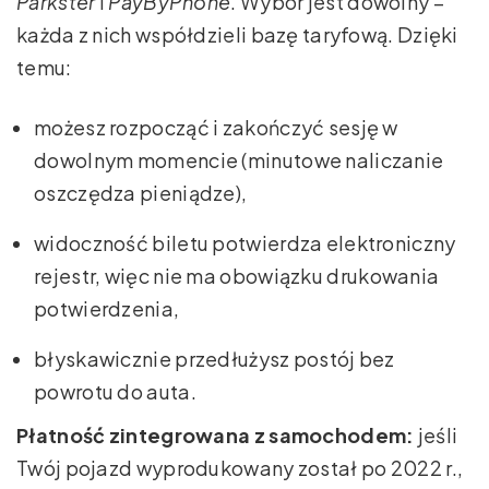
Parkster
i
PayByPhone
. Wybór jest dowolny –
każda z nich współdzieli bazę taryfową. Dzięki
temu:
możesz rozpocząć i zakończyć sesję w
dowolnym momencie (minutowe naliczanie
oszczędza pieniądze),
widoczność biletu potwierdza elektroniczny
rejestr, więc nie ma obowiązku drukowania
potwierdzenia,
błyskawicznie przedłużysz postój bez
powrotu do auta.
Płatność zintegrowana z samochodem:
jeśli
Twój pojazd wyprodukowany został po 2022 r.,