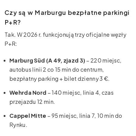
Czy są w Marburgu bezpłatne parkingi
P+R?
Tak. W 2026 r. funkcjonują trzy oficjalne węzły
P+R:
Marburg Süd (A 49, zjazd 3)
– 220 miejsc,
autobus linii 2 co 15 min do centrum,
bezpłatny parking + bilet dzienny 3 €.
Wehrda Nord
– 140 miejsc, linia 4, czas
przejazdu 12 min.
Cappel Mitte
– 95 miejsc, linia 7, 10 min do
Rynku.