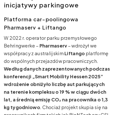
inicjatywy parkingowe
Platforma car-poolingowa
Pharmaserv + Liftango
W 2022 r. operator parku przemysłowego
Behringwerke –
Pharmaserv
– wdrożył we
współpracy z australijskim
Liftango
platformę
do wspólnych przejazdów pracowniczych.
Według danych zaprezentowanych podczas
konferencji „Smart Mobility Hessen 2025”
wdrożenie obniżyło liczbę aut parkujących
na terenie kompleksu o 19 % w ciągu dwóch
lat, a średnią emisję CO₂ na pracownika o 1,3
kg tygodniowo
. Chociaż projekt skupia się na
pracownikach firm takich jak BioNTech czy CSL