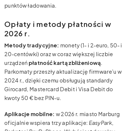
punktów ładowania.
Opłaty i metody płatności w
2026 r.
Metody tradycyjne:
monety (1- i 2-euro, 50- i
20-centówki) oraz w coraz większej liczbie
urządzeń
płatność kartą zbliżeniową
.
Parkomaty przeszły aktualizację firmware’u w
2024 r., dzięki czemu obsługują standardy
Girocard, Mastercard Debit i Visa Debit do
kwoty 50 € bez PIN-u.
Aplikacje mobilne:
w 2026 r. miasto Marburg
oficjalnie wspiera trzy aplikacje:
EasyPark
,