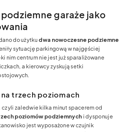
: podziemne garaże jako
owania
dano do użytku
dwa nowoczesne podziemne
ieniły sytuację parkingową w najgęściej
 nim centrum nie jest już sparaliżowane
czkach, a kierowcy zyskują setki
ostojowych.
 na trzech poziomach
, czyli zaledwie kilka minut spacerem od
rzech poziomów podziemnych
i dysponuje
stanowisko jest wyposażone w czujnik