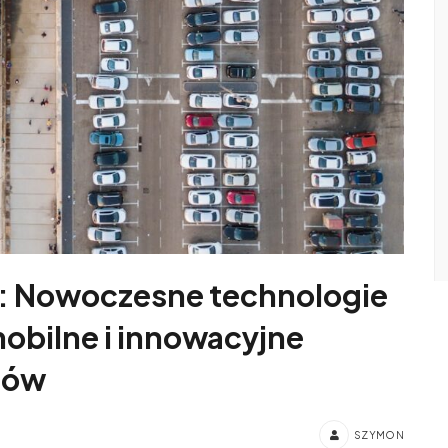
: Nowoczesne technologie
mobilne i innowacyjne
ców
SZYMON