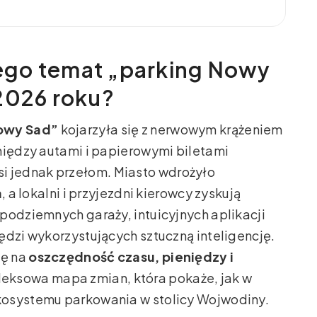
ego temat „parking Nowy
2026 roku?
owy Sad”
kojarzyła się z nerwowym krążeniem
między autami i papierowymi biletami
i jednak przełom. Miasto wdrożyło
a
, a lokalni i przyjezdni kierowcy zyskują
podziemnych garaży, intuicyjnych aplikacji
ędzi wykorzystujących sztuczną inteligencję.
ię na
oszczędność czasu, pieniędzy i
leksowa mapa zmian, która pokaże, jak w
kosystemu parkowania w stolicy Wojwodiny.