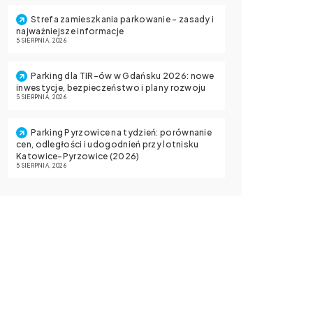
Strefa zamieszkania parkowanie – zasady i
najważniejsze informacje
5 SIERPNIA, 2026
Parking dla TIR-ów w Gdańsku 2026: nowe
inwestycje, bezpieczeństwo i plany rozwoju
5 SIERPNIA, 2026
Parking Pyrzowice na tydzień: porównanie
cen, odległości i udogodnień przy lotnisku
Katowice-Pyrzowice (2026)
5 SIERPNIA, 2026