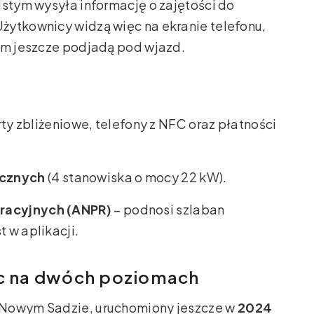
istym wysyła informację o zajętości do
żytkownicy widzą więc na ekranie telefonu,
nim jeszcze podjadą pod wjazd.
ty zbliżeniowe, telefony z NFC oraz płatności
ycznych
(4 stanowiska o mocy 22 kW).
tracyjnych (ANPR)
– podnosi szlaban
 w aplikacji.
sc na dwóch poziomach
 Nowym Sadzie, uruchomiony jeszcze w
2024