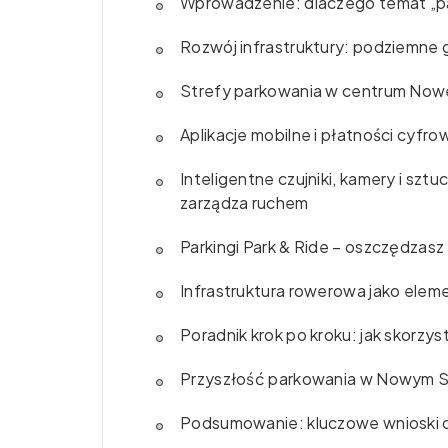
Wprowadzenie: dlaczego temat „pa
Rozwój infrastruktury: podziemne 
Strefy parkowania w centrum Nowe
Aplikacje mobilne i płatności cyfr
Inteligentne czujniki, kamery i sztuc
zarządza ruchem
Parkingi Park & Ride – oszczędzasz 
Infrastruktura rowerowa jako eleme
Poradnik krok po kroku: jak skorzy
Przyszłość parkowania w Nowym Sa
Podsumowanie: kluczowe wnioski d