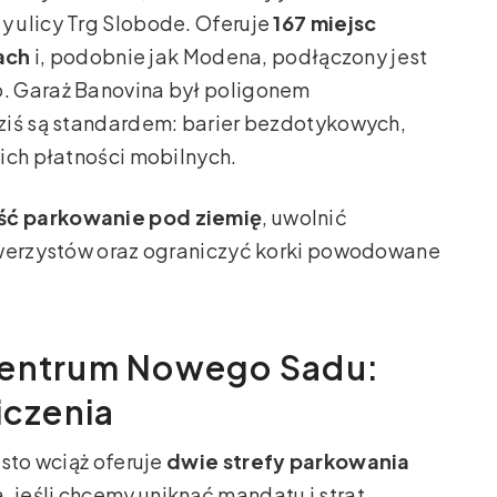
y ulicy Trg Slobode. Oferuje
167 miejsc
ach
i, podobnie jak Modena, podłączony jest
. Garaż Banovina był poligonem
ziś są standardem: barier bezdotykowych,
ich płatności mobilnych.
ść parkowanie pod ziemię
, uwolnić
owerzystów oraz ograniczyć korki powodowane
centrum Nowego Sadu:
iczenia
sto wciąż oferuje
dwie strefy parkowania
, jeśli chcemy uniknąć mandatu i strat