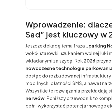
Wprowadzenie: dlacz
Sad” jest kluczowy w 
Jeszcze dekadę temu fraza
„parking N
wokół starówki, szukaniem wolnej luki 
wkładanymi za szybę. Rok
2026
przynos
nowoczesne technologie parkowani
dostęp do rozbudowanej infrastruktury 
mobilnych, płatności SMS, a nawet narz
Wszystkie te rozwiązania przekładają s
nerwów
. Poniższy przewodnik to komp
pełni wykorzystać potencjał nowego e