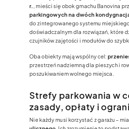
r.
, mieści się obok gmachu Banovina prz
parkingowych na dwóch kondygnacj
do zintegrowanego systemu miejskiego
doświadczalnym dla rozwiązań, które d
czujników zajętości i modułów do szybk
Oba obiekty mają wspólny cel:
przenie
przestrzeń nadziemną dla pieszych i r
poszukiwaniem wolnego miejsca.
Strefy parkowania w 
zasady, opłaty i ogran
Nie każdy musi korzystać z garażu – mia
ulicznego
. Ich zrozumienie to podstawa