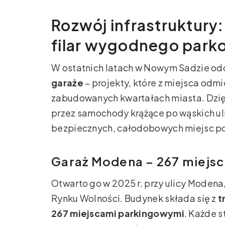
Rozwój infrastruktury
filar wygodnego park
W ostatnich latach w Nowym Sadzie od
garaże
– projekty, które z miejsca odm
zabudowanych kwartałach miasta. Dzięki
przez samochody krążące po wąskich uli
bezpiecznych, całodobowych miejsc p
Garaż Modena – 267 miejsc
Otwarto go w 2025 r. przy ulicy Modena
Rynku Wolności. Budynek składa się z
t
267 miejscami parkingowymi
. Każde 