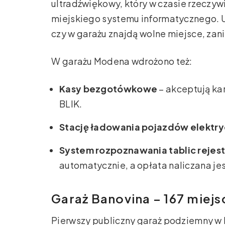
ultradźwiękowy, który w czasie rzeczyw
miejskiego systemu informatycznego. U
czy w garażu znajdą wolne miejsce, za
W garażu Modena wdrożono też:
Kasy bezgotówkowe
– akceptują kar
BLIK.
Stację ładowania pojazdów elektr
System rozpoznawania tablic rejes
automatycznie, a opłata naliczana jest
Garaż Banovina – 167 miej
Pierwszy publiczny garaż podziemny w