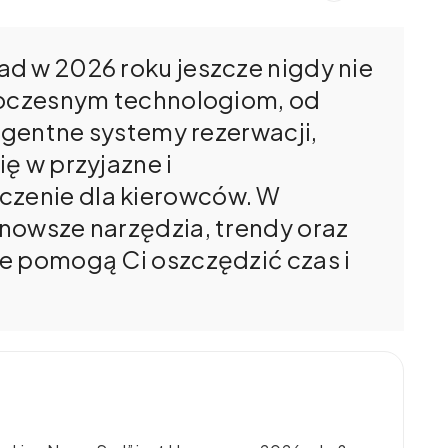
d w 2026 roku jeszcze nigdy nie
woczesnym technologiom, od
ligentne systemy rezerwacji,
ę w przyjazne i
zenie dla kierowców. W
nowsze narzędzia, trendy oraz
e pomogą Ci oszczędzić czas i