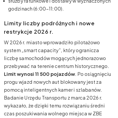
służby ratunkowe i dostawy w wyznaczonych
godzinach (6:00–11:00).
Limity liczby podróżnych i nowe
restrykcje 2026 r.
W 2026 r. miasto wprowadziło pilotażowo
system „smart capacity”, który ogranicza
liczbę samochodów mogących jednorazowo
przebywać na terenie centrum historycznego.
Limit wynosi 11 500 pojazdów
. Po osiągnięciu
progu wjazd nowych aut blokowany jest za
pomocą inteligentnych kamer i szlabanów.
Badanie Urzędu Transportu z marca 2026 r.
wykazało, że dzięki temu rozwiązaniu średni
czas poszukiwania wolnego miejsca w ZBE