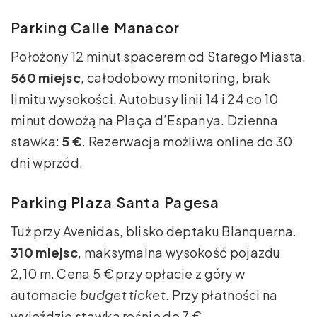
Parking Calle Manacor
Położony 12 minut spacerem od Starego Miasta.
560 miejsc
, całodobowy monitoring, brak
limitu wysokości. Autobusy linii 14 i 24 co 10
minut dowożą na Plaça d’Espanya. Dzienna
stawka:
5 €
. Rezerwacja możliwa online do 30
dni wprzód.
Parking Plaza Santa Pagesa
Tuż przy Avenidas, blisko deptaku Blanquerna.
310 miejsc
, maksymalna wysokość pojazdu
2,10 m. Cena 5 € przy opłacie z góry w
automacie
budget ticket
. Przy płatności na
wyjeździe stawka rośnie do 7 €.