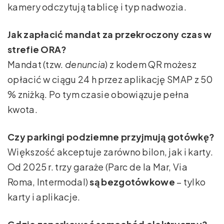
kamery odczytują tablicę i typ nadwozia.
Jak zapłacić mandat za przekroczony czas w
strefie ORA?
Mandat (tzw.
denuncia
) z kodem QR możesz
opłacić w ciągu 24 h przez aplikację SMAP z 50
% zniżką. Po tym czasie obowiązuje pełna
kwota.
Czy parkingi podziemne przyjmują gotówkę?
Większość akceptuje zarówno bilon, jak i karty.
Od 2025 r. trzy garaże (Parc de la Mar, Via
Roma, Intermodal)
są bezgotówkowe
– tylko
karty i aplikacje.