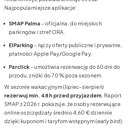
Najpopularniejsze aplikacje:
SMAP Palma
– oficjalna, do miejskich
parkingów i stref ORA.
ElParking
– łączy oferty publiczne i prywatne,
płatności Apple Pay/Google Pay.
Parclick
– umożliwia rezerwację do 60 dni do
przodu, zniżki do 70 % poza sezonem.
W sezonie wakacyjnym (lipiec–sierpień)
rezerwuj min. 48 h przed przyjazdem
. Raport
SMAP z 2026 r. pokazuje, że osoby rezerwujące
online oszczędzały średnio 4,60 € dziennie
dzięki kuponom i taryfom wstępnym (
early bird
).