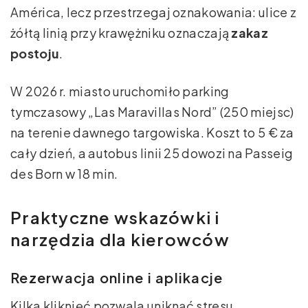
América, lecz przestrzegaj oznakowania: ulice z
żółtą linią przy krawężniku oznaczają
zakaz
postoju
.
W 2026 r. miasto uruchomiło parking
tymczasowy „Las Maravillas Nord” (250 miejsc)
na terenie dawnego targowiska. Koszt to 5 € za
cały dzień, a autobus linii 25 dowozi na Passeig
des Born w 18 min.
Praktyczne wskazówki i
narzędzia dla kierowców
Rezerwacja online i aplikacje
Kilka kliknięć pozwala uniknąć stresu.