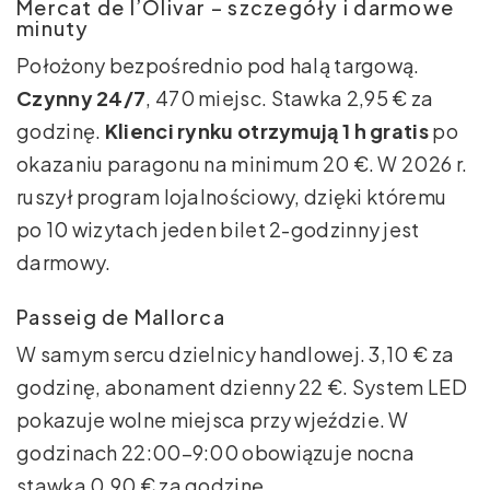
Mercat de l’Olivar – szczegóły i darmowe
minuty
Położony bezpośrednio pod halą targową.
Czynny 24/7
, 470 miejsc. Stawka 2,95 € za
godzinę.
Klienci rynku otrzymują 1 h gratis
po
okazaniu paragonu na minimum 20 €. W 2026 r.
ruszył program lojalnościowy, dzięki któremu
po 10 wizytach jeden bilet 2-godzinny jest
darmowy.
Passeig de Mallorca
W samym sercu dzielnicy handlowej. 3,10 € za
godzinę, abonament dzienny 22 €. System LED
pokazuje wolne miejsca przy wjeździe. W
godzinach 22:00–9:00 obowiązuje nocna
stawka 0,90 € za godzinę.