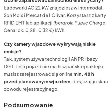
Gdzie zaparkować samochód elektryczny?
Ładowarki AC 22 kW znajdziesz w Intermodal,
Son Moix i Mercat de l’Olivar. Korzystasz z karty
RFID EMT lub aplikacji
Iberdrola Public Charge
.
Cena: ok. 0,28–0,32 €/kWh.
Czy kamery wjazdowe wykrywają niskie
emisje?
Tak, system używa technologii ANPR i bazy
DGT. Jeśli pojazd nie ma hiszpańskiej naklejki,
musisz zarejestrować się online
min. 48 h
przed planowanym wjazdem
, dołączając skan
dowodu rejestracyjnego.
Podsumowanie