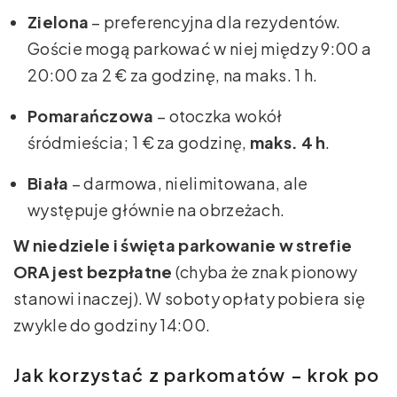
Zielona
– preferencyjna dla rezydentów.
Goście mogą parkować w niej między 9:00 a
20:00 za 2 € za godzinę, na maks. 1 h.
Pomarańczowa
– otoczka wokół
śródmieścia; 1 € za godzinę,
maks. 4 h
.
Biała
– darmowa, nielimitowana, ale
występuje głównie na obrzeżach.
W niedziele i święta parkowanie w strefie
ORA jest bezpłatne
(chyba że znak pionowy
stanowi inaczej). W soboty opłaty pobiera się
zwykle do godziny 14:00.
Jak korzystać z parkomatów – krok po