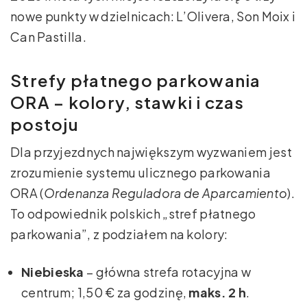
nowe punkty w dzielnicach: L’Olivera, Son Moix i
Can Pastilla.
Strefy płatnego parkowania
ORA – kolory, stawki i czas
postoju
Dla przyjezdnych największym wyzwaniem jest
zrozumienie systemu ulicznego parkowania
ORA (
Ordenanza Reguladora de Aparcamiento
).
To odpowiednik polskich „stref płatnego
parkowania”, z podziałem na kolory:
Niebieska
– główna strefa rotacyjna w
centrum; 1,50 € za godzinę,
maks. 2 h
.