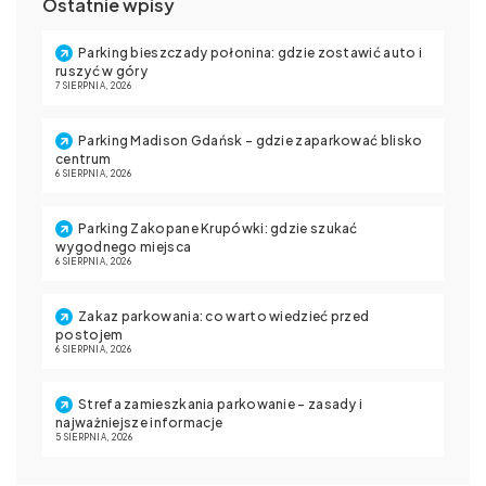
Ostatnie wpisy
Parking bieszczady połonina: gdzie zostawić auto i
ruszyć w góry
7 SIERPNIA, 2026
Parking Madison Gdańsk – gdzie zaparkować blisko
centrum
6 SIERPNIA, 2026
Parking Zakopane Krupówki: gdzie szukać
wygodnego miejsca
6 SIERPNIA, 2026
Zakaz parkowania: co warto wiedzieć przed
postojem
6 SIERPNIA, 2026
Strefa zamieszkania parkowanie – zasady i
najważniejsze informacje
5 SIERPNIA, 2026