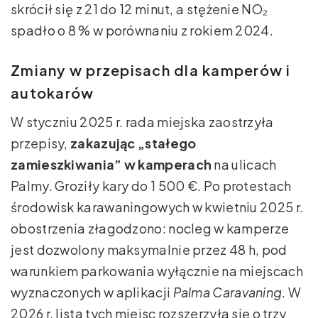
skrócił się z 21 do 12 minut, a stężenie NO₂
spadło o 8 % w porównaniu z rokiem 2024.
Zmiany w przepisach dla kamperów i
autokarów
W styczniu 2025 r. rada miejska zaostrzyła
przepisy,
zakazując „stałego
zamieszkiwania” w kamperach
na ulicach
Palmy. Groziły kary do 1 500 €. Po protestach
środowisk karawaningowych w kwietniu 2025 r.
obostrzenia złagodzono: nocleg w kamperze
jest dozwolony maksymalnie przez 48 h, pod
warunkiem parkowania wyłącznie na miejscach
wyznaczonych w aplikacji
Palma Caravaning
. W
2026 r. lista tych miejsc rozszerzyła się o trzy