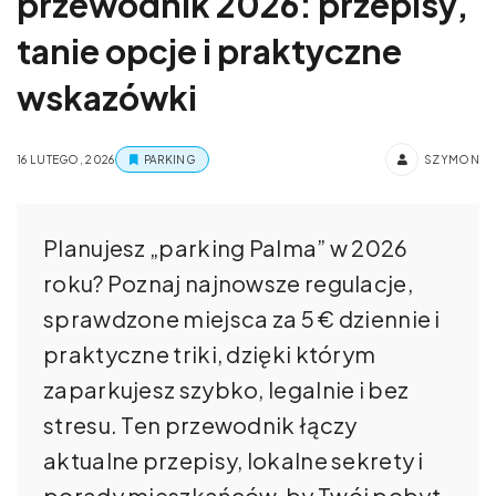
przewodnik 2026: przepisy,
tanie opcje i praktyczne
wskazówki
16 LUTEGO, 2026
PARKING
SZYMON
Planujesz „parking Palma” w 2026
roku? Poznaj najnowsze regulacje,
sprawdzone miejsca za 5 € dziennie i
praktyczne triki, dzięki którym
zaparkujesz szybko, legalnie i bez
stresu. Ten przewodnik łączy
aktualne przepisy, lokalne sekrety i
porady mieszkańców, by Twój pobyt