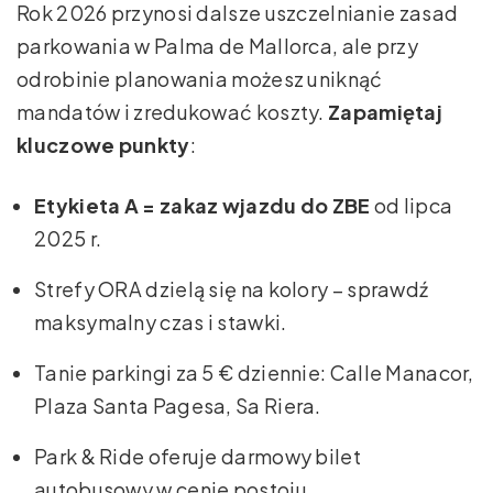
Rok 2026 przynosi dalsze uszczelnianie zasad
parkowania w Palma de Mallorca, ale przy
odrobinie planowania możesz uniknąć
mandatów i zredukować koszty.
Zapamiętaj
kluczowe punkty
:
Etykieta A = zakaz wjazdu do ZBE
od lipca
2025 r.
Strefy ORA dzielą się na kolory – sprawdź
maksymalny czas i stawki.
Tanie parkingi za 5 € dziennie: Calle Manacor,
Plaza Santa Pagesa, Sa Riera.
Park & Ride oferuje darmowy bilet
autobusowy w cenie postoju.