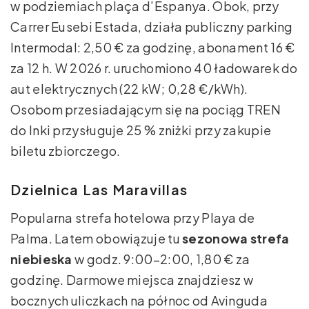
w podziemiach plaça d’Espanya. Obok, przy
Carrer Eusebi Estada, działa publiczny parking
Intermodal: 2,50 € za godzinę, abonament 16 €
za 12 h. W 2026 r. uruchomiono 40 ładowarek do
aut elektrycznych (22 kW; 0,28 €/kWh).
Osobom przesiadającym się na pociąg TREN
do Inki przysługuje 25 % zniżki przy zakupie
biletu zbiorczego.
Dzielnica Las Maravillas
Popularna strefa hotelowa przy Playa de
Palma. Latem obowiązuje tu
sezonowa strefa
niebieska
w godz. 9:00–2:00, 1,80 € za
godzinę. Darmowe miejsca znajdziesz w
bocznych uliczkach na północ od Avinguda