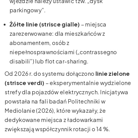
wjeździe należy ustawić tzw. „dysk
parkingowy”.
Żółte linie (strisce gialle)
– miejsca
zarezerwowane: dla mieszkańców z
abonamentem, osób z
niepełnosprawnościami („contrassegno
disabili”) lub flot car-sharing.
Od 2026 r. do systemu dołączono
linie zielone
(strisce verdi)
– eksperymentalnie wydzielone
strefy dla pojazdów elektrycznych. Inicjatywa
powstała na fali badań Politechniki w
Mediolanie (2026), które wykazały, że
dedykowane miejsca z ładowarkami
zwiększają współczynnik rotacji o 14 %.