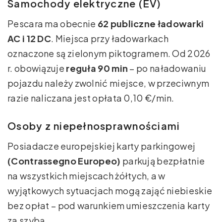
Samochody elektryczne (EV)
Pescara ma obecnie
62 publiczne ładowarki
AC i 12 DC
. Miejsca przy ładowarkach
oznaczone są zielonym piktogramem. Od 2026
r. obowiązuje
reguła 90 min
– po naładowaniu
pojazdu należy zwolnić miejsce, w przeciwnym
razie naliczana jest opłata 0,10 €/min.
Osoby z niepełnosprawnościami
Posiadacze europejskiej karty parkingowej
(Contrassegno Europeo)
parkują bezpłatnie
na wszystkich miejscach żółtych, a w
wyjątkowych sytuacjach mogą zająć niebieskie
bez opłat – pod warunkiem umieszczenia karty
za szybą.