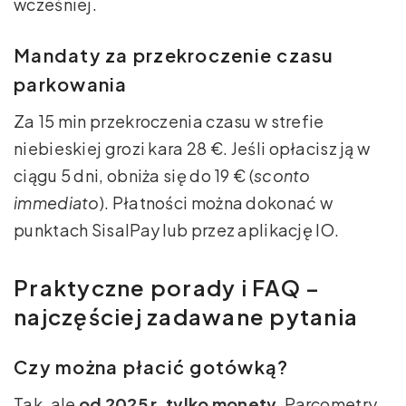
wcześniej.
Mandaty za przekroczenie czasu
parkowania
Za 15 min przekroczenia czasu w strefie
niebieskiej grozi kara 28 €. Jeśli opłacisz ją w
ciągu 5 dni, obniża się do 19 € (
sconto
immediato
). Płatności można dokonać w
punktach SisalPay lub przez aplikację IO.
Praktyczne porady i FAQ –
najczęściej zadawane pytania
Czy można płacić gotówką?
Tak, ale
od 2025 r. tylko monety
. Parcometry