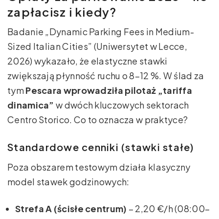
zapłacisz i kiedy?
Badanie „Dynamic Parking Fees in Medium-
Sized Italian Cities” (Uniwersytet w Lecce,
2026) wykazało, że elastyczne stawki
zwiększają płynność ruchu o 8–12 %. W ślad za
tym
Pescara wprowadziła pilotaż „tariffa
dinamica”
w dwóch kluczowych sektorach
Centro Storico. Co to oznacza w praktyce?
Standardowe cenniki (stawki stałe)
Poza obszarem testowym działa klasyczny
model stawek godzinowych:
Strefa A (ścisłe centrum)
– 2,20 €/h (08:00–