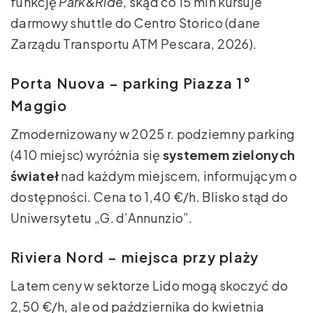
funkcję
Park&Ride
, skąd co 15 min kursuje
darmowy shuttle do Centro Storico (dane
Zarządu Transportu ATM Pescara, 2026).
Porta Nuova – parking Piazza 1°
Maggio
Zmodernizowany w 2025 r. podziemny parking
(410 miejsc) wyróżnia się
systemem zielonych
świateł
nad każdym miejscem, informującym o
dostępności. Cena to 1,40 €/h. Blisko stąd do
Uniwersytetu „G. d’Annunzio”.
Riviera Nord – miejsca przy plaży
Latem ceny w sektorze Lido mogą skoczyć do
2,50 €/h, ale od października do kwietnia