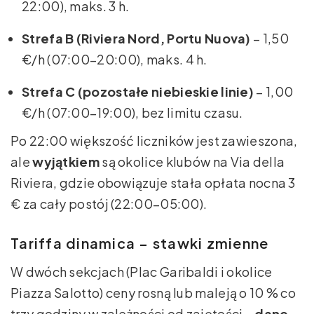
22:00), maks. 3 h.
Strefa B (Riviera Nord, Portu Nuova)
– 1,50
€/h (07:00–20:00), maks. 4 h.
Strefa C (pozostałe niebieskie linie)
– 1,00
€/h (07:00–19:00), bez limitu czasu.
Po 22:00 większość liczników jest zawieszona,
ale
wyjątkiem
są okolice klubów na Via della
Riviera, gdzie obowiązuje stała opłata nocna 3
€ za cały postój (22:00–05:00).
Tariffa dinamica – stawki zmienne
W dwóch sekcjach (Plac Garibaldi i okolice
Piazza Salotto) ceny rosną lub maleją o 10 % co
trzy godziny w zależności od zajętości –
dane