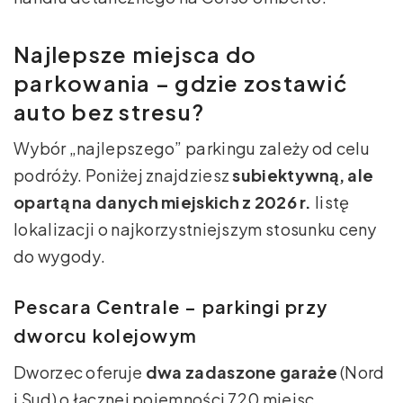
Najlepsze miejsca do
parkowania – gdzie zostawić
auto bez stresu?
Wybór „najlepszego” parkingu zależy od celu
podróży. Poniżej znajdziesz
subiektywną, ale
opartą na danych miejskich z 2026 r.
listę
lokalizacji o najkorzystniejszym stosunku ceny
do wygody.
Pescara Centrale – parkingi przy
dworcu kolejowym
Dworzec oferuje
dwa zadaszone garaże
(Nord
i Sud) o łącznej pojemności 720 miejsc.