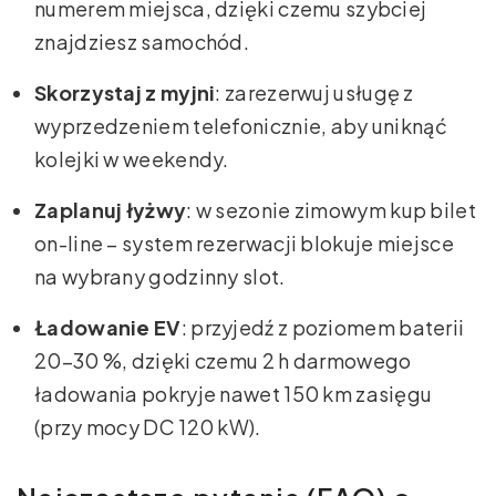
numerem miejsca, dzięki czemu szybciej
znajdziesz samochód.
Skorzystaj z myjni
: zarezerwuj usługę z
wyprzedzeniem telefonicznie, aby uniknąć
kolejki w weekendy.
Zaplanuj łyżwy
: w sezonie zimowym kup bilet
on-line – system rezerwacji blokuje miejsce
na wybrany godzinny slot.
Ładowanie EV
: przyjedź z poziomem baterii
20–30 %, dzięki czemu 2 h darmowego
ładowania pokryje nawet 150 km zasięgu
(przy mocy DC 120 kW).