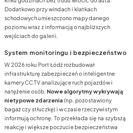
kilku godzinach bez trudu wrócić do auta.
Dodatkowo przy windach i klatkach
schodowych umieszczono mapy danego
poziomu wraz z informacją o najbliższych
wejściach do galerii.
System monitoringu i bezpieczeństwo
W 2026 roku Port Łódź rozbudował
infrastrukturę zabezpieczeń o inteligentne
kamery CCTV analizujące ruch pojazdów i
natężenie osób.
Nowe algorytmy wykrywają
nietypowe zdarzenia
(np. pozostawiony
bagaż czy stłuczkę) i w czasie rzeczywistym
informują ochronę. To przekłada się na szybszą
reakcję i większe poczucie bezpieczeństwa