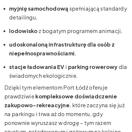
myjnię samochodową
spełniającą standardy
detailingu,
lodowisko
z bogatym programem animacji,
udoskonaloną infrastrukturę dla osób z
niepełnosprawnościami
,
stacje ładowania EV
i
parking rowerowy
dla
świadomych ekologicznie.
Dzięki tym elementom Port Łódź oferuje
prawdziwie
kompleksowe doświadczenie
zakupowo-rekreacyjne
, które zaczyna się już
na parkingu i trwa aż do momentu, gdy
ponownie wyruszasz w drogę – tym razem
czystym, naładowanym i gotowym na kolejne