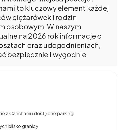
chami to kluczowy element każdej
ców ciężarówek i rodzin
m osobowym. W naszym
ualne na 2026 rok informacje o
 kosztach oraz udogodnieniach,
ć bezpiecznie i wygodnie.
zne z Czechami i dostępne parkingi
ych blisko granicy