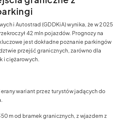
arkingi
owych i Autostrad (GDDKiA) wynika, że w 2025
przekroczył 42 mln pojazdów. Prognozy na
 kluczowe jest dokładne poznanie parkingów
ztwie przejść granicznych, zarówno dla
 i ciężarowych.
ierany wariant przez turystów jadących do
a.
 350 m od bramek granicznych, z wjazdem z