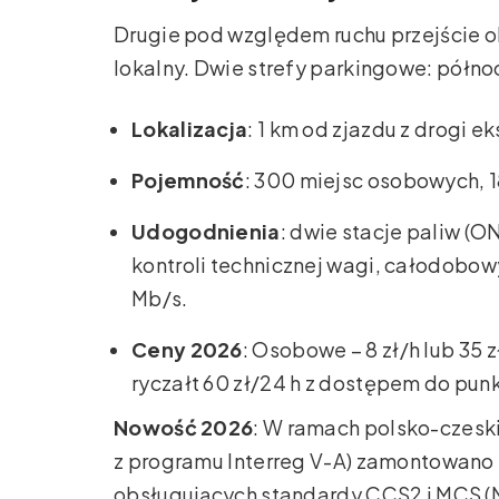
Drugie pod względem ruchu przejście ob
lokalny. Dwie strefy parkingowe: północ
Lokalizacja
: 1 km od zjazdu z drogi 
Pojemność
: 300 miejsc osobowych, 
Udogodnienia
: dwie stacje paliw (
kontroli technicznej wagi, całodobowy
Mb/s.
Ceny 2026
: Osobowe – 8 zł/h lub 35 zł
ryczałt 60 zł/24 h z dostępem do punk
Nowość 2026
: W ramach polsko-czesk
z programu Interreg V-A) zamontowano
obsługujących standardy CCS2 i MCS (