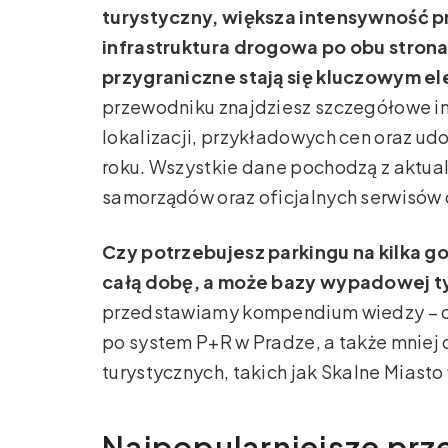
turystyczny, większa intensywność
infrastruktura drogowa po obu stronac
przygraniczne stają się kluczowym e
przewodniku znajdziesz szczegółowe i
lokalizacji, przykładowych cen oraz ud
roku. Wszystkie dane pochodzą z aktua
samorządów oraz oficjalnych serwisów
Czy potrzebujesz parkingu na kilka go
całą dobę, a może bazy wypadowej ty
przedstawiamy kompendium wiedzy – od
po system P+R w Pradze, a także mniej 
turystycznych, takich jak Skalne Miast
Najpopularniejsze prze