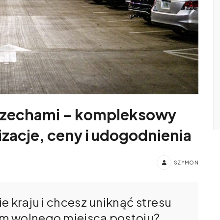
 Czechami – kompleksowy
zacje, ceny i udogodnienia
SZYMON
e kraju i chcesz uniknąć stresu
m wolnego miejsca postoju?