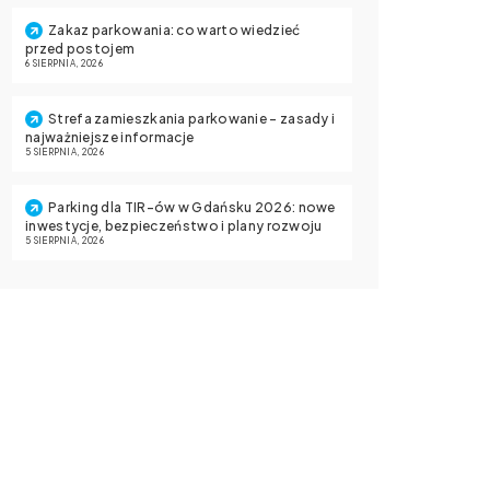
Zakaz parkowania: co warto wiedzieć
przed postojem
6 SIERPNIA, 2026
Strefa zamieszkania parkowanie – zasady i
najważniejsze informacje
5 SIERPNIA, 2026
Parking dla TIR-ów w Gdańsku 2026: nowe
inwestycje, bezpieczeństwo i plany rozwoju
5 SIERPNIA, 2026