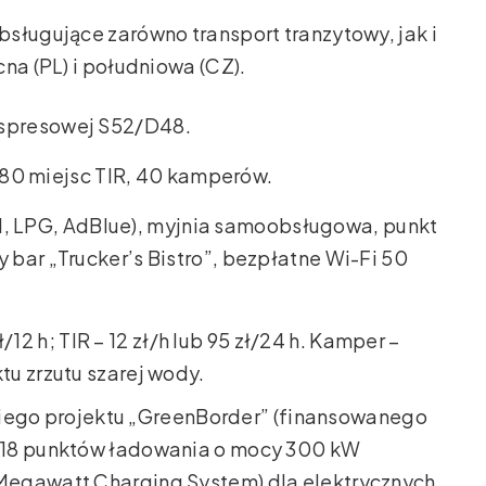
sługujące zarówno transport tranzytowy, jak i
na (PL) i południowa (CZ).
ekspresowej S52/D48.
180 miejsc TIR, 40 kamperów.
ON, LPG, AdBlue), myjnia samoobsługowa, punkt
 bar „Trucker’s Bistro”, bezpłatne Wi-Fi 50
/12 h; TIR – 12 zł/h lub 95 zł/24 h. Kamper –
tu zrzutu szarej wody.
iego projektu „GreenBorder” (finansowanego
 18 punktów ładowania o mocy 300 kW
Megawatt Charging System) dla elektrycznych