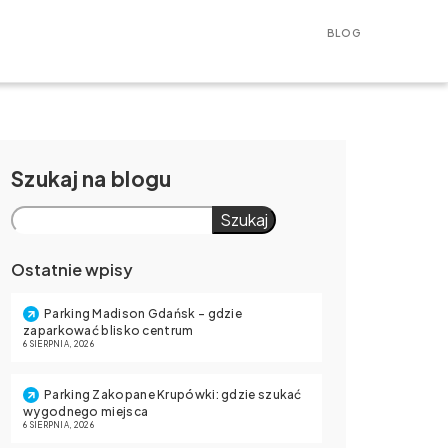
BLOG
Szukaj
Szukaj
Ostatnie wpisy
Parking Madison Gdańsk – gdzie
zaparkować blisko centrum
6 SIERPNIA, 2026
Parking Zakopane Krupówki: gdzie szukać
wygodnego miejsca
6 SIERPNIA, 2026