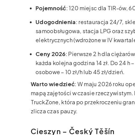
Pojemność
: 120 miejsc dla TIR-ów, 6
Udogodnienia
: restauracja 24/7, sk
samoobsługowa, stacja LPG oraz szy
elektrycznych (wdrożone w IV kwartal
Ceny 2026
: Pierwsze 2 h dla ciężar
każda kolejna godzina 14 zł. Do 24 h 
osobowe – 10 zł/h lub 45 zł/dzień.
Warto wiedzieć
: W maju 2026 roku ope
mapą zajętości w czasie rzeczywistym. 
TruckZone, która po przekroczeniu gran
zlicza czas pauzy.
Cieszyn – Český Těšín