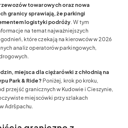
 przewozów towarowych oraz nowa
h granicy sprawiają, że parkingi
lementem logistyki podróży
. W tym
nformacje na temat najważniejszych
ogodnień, które czekają na kierowców w 2026
lnych analiz operatorów parkingowych,
 drogowych.
dzin, miejsca dla ciężarówki z chłodnią na
pu Park & Ride?
Poniżej, krok po kroku,
 przejść granicznych w Kudowie i Cieszynie,
oczywiste miejscówki przy szlakach
o w Adršpachu.
jścia graniczne z