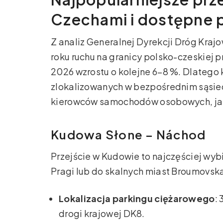
Czechami i dostępne p
Z analiz Generalnej Dyrekcji Dróg Kraj
roku ruchu na granicy polsko-czeskiej 
2026 wzrostu o kolejne 6–8 %. Dlatego
zlokalizowanych w bezpośrednim sąsied
kierowców samochodów osobowych, jak
Kudowa Słone – Náchod
Przejście w Kudowie to najczęściej wyb
Pragi lub do skalnych miast Broumovsk
Lokalizacja parkingu ciężarowego
:
drogi krajowej DK8.