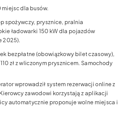
0 miejsc dla busów.
lep spożywczy, prysznice, pralnia
bkie ładowarki 150 kW dla pojazdów
e 2025).
ówek bezpłatne (obowiązkowy bilet czasowy),
– 110 zł z wliczonym prysznicem. Samochody
rator wprowadził system rezerwacji online z
Kierowcy zawodowi korzystają z aplikacji
icy automatycznie proponuje wolne miejsca i