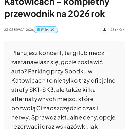
Katowicach – kompletny
przewodnik na 2026 rok
23 CZERWCA, 2026
PARKING
SZYMON
Planujesz koncert, targi lub mecz i
zastanawiasz się, gdzie zostawić
auto? Parking przy Spodku w
Katowicach to nie tylko trzy oficjalne
strefy SK1-SK3, ale także kilka
alternatywnych miejsc, które
pozwolą Ci zaoszczędzić czas i
nerwy. Sprawdź aktualne ceny, opcje
rezerwacji oraz wskazówki, jak