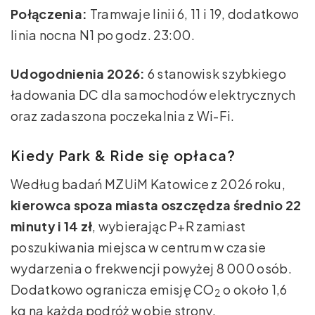
Połączenia:
Tramwaje linii 6, 11 i 19, dodatkowo
linia nocna N1 po godz. 23:00.
Udogodnienia 2026:
6 stanowisk szybkiego
ładowania DC dla samochodów elektrycznych
oraz zadaszona poczekalnia z Wi-Fi.
Kiedy Park & Ride się opłaca?
Według badań MZUiM Katowice z 2026 roku,
kierowca spoza miasta oszczędza średnio 22
minuty i 14 zł
, wybierając P+R zamiast
poszukiwania miejsca w centrum w czasie
wydarzenia o frekwencji powyżej 8 000 osób.
Dodatkowo ogranicza emisję CO
o około 1,6
2
kg na każdą podróż w obie strony.