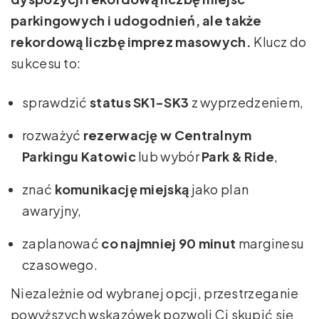
parkingowych i udogodnień, ale także
rekordową liczbę imprez masowych.
Klucz do
sukcesu to:
sprawdzić
status SK1-SK3
z wyprzedzeniem,
rozważyć
rezerwację w Centralnym
Parkingu Katowic
lub wybór
Park & Ride
,
znać
komunikację miejską
jako plan
awaryjny,
zaplanować
co najmniej 90 minut
marginesu
czasowego.
Niezależnie od wybranej opcji, przestrzeganie
powyższych wskazówek pozwoli Ci skupić się