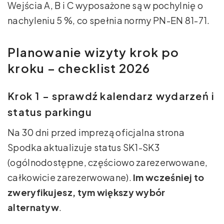
Wejścia A, B i C wyposażone są w pochylnię o
nachyleniu 5 %, co spełnia normy PN-EN 81-71.
Planowanie wizyty krok po
kroku – checklist 2026
Krok 1 – sprawdź kalendarz wydarzeń i
status parkingu
Na 30 dni przed imprezą oficjalna strona
Spodka aktualizuje status SK1-SK3
(ogólnodostępne, częściowo zarezerwowane,
całkowicie zarezerwowane).
Im wcześniej to
zweryfikujesz, tym większy wybór
alternatyw
.