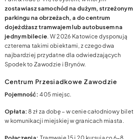
zostawiasz samochód na dużym, strzeżonym
parkingu na obrzeżach, a do centrum
dojeżdżasz tramwajem lub autobusem na
jednym bilecie
. W 2026 Katowice dysponują
czterema takimi obiektami, z czego dwa
najbardziej przydatne dla odwiedzających
Spodek to Zawodzie i Brynów.
Centrum Przesiadkowe Zawodzie
Pojemność:
405 miejsc.
Opłata:
8 zł za dobę – w cenie całodniowy bilet
w komunikacji miejskiej w granicach miasta.
Połączenia:
Tramwaje 15 i 20 kursują co 6–8