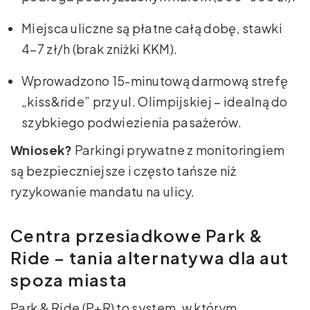
Miejsca uliczne są płatne całą dobę, stawki
4–7 zł/h (brak zniżki KKM).
Wprowadzono 15-minutową darmową strefę
„kiss&ride” przy ul. Olimpijskiej – idealną do
szybkiego podwiezienia pasażerów.
Wniosek?
Parkingi prywatne z monitoringiem
są bezpieczniejsze i często tańsze niż
ryzykowanie mandatu na ulicy.
Centra przesiadkowe Park &
Ride – tania alternatywa dla aut
spoza miasta
Park & Ride (P+R) to system, w którym