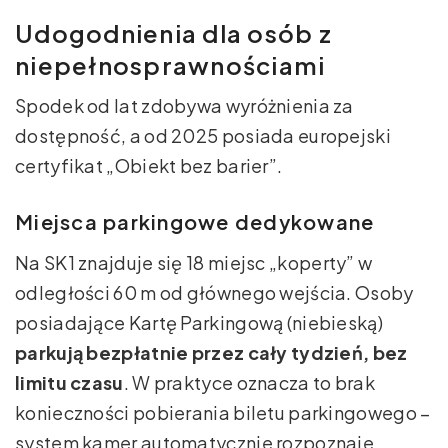
Udogodnienia dla osób z
niepełnosprawnościami
Spodek od lat zdobywa wyróżnienia za
dostępność, a od 2025 posiada europejski
certyfikat „Obiekt bez barier”.
Miejsca parkingowe dedykowane
Na SK1 znajduje się 18 miejsc „koperty” w
odległości 60 m od głównego wejścia. Osoby
posiadające Kartę Parkingową (niebieską)
parkują bezpłatnie przez cały tydzień, bez
limitu czasu
. W praktyce oznacza to brak
konieczności pobierania biletu parkingowego –
system kamer automatycznie rozpoznaje