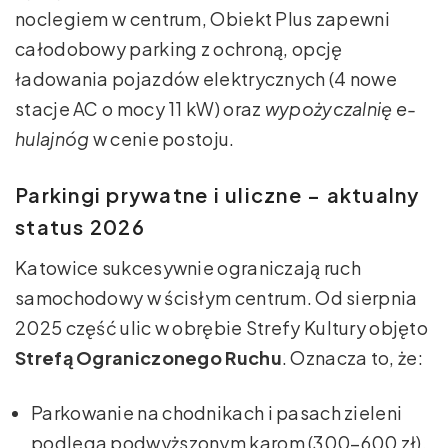
noclegiem w centrum, Obiekt Plus zapewni
całodobowy parking z ochroną, opcję
ładowania pojazdów elektrycznych (4 nowe
stacje AC o mocy 11 kW) oraz
wypożyczalnię e-
hulajnóg
w cenie postoju.
Parkingi prywatne i uliczne – aktualny
status 2026
Katowice sukcesywnie ograniczają ruch
samochodowy w ścisłym centrum. Od sierpnia
2025 część ulic w obrębie Strefy Kultury objęto
Strefą Ograniczonego Ruchu
. Oznacza to, że:
Parkowanie na chodnikach i pasach zieleni
podlega podwyższonym karom (300–600 zł).