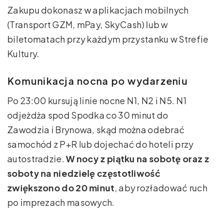
Zakupu dokonasz w aplikacjach mobilnych
(Transport GZM, mPay, SkyCash) lub w
biletomatach przy każdym przystanku w Strefie
Kultury.
Komunikacja nocna po wydarzeniu
Po 23:00 kursują linie nocne N1, N2 i N5. N1
odjeżdża spod Spodka co 30 minut do
Zawodzia i Brynowa, skąd można odebrać
samochód z P+R lub dojechać do hoteli przy
autostradzie.
W nocy z piątku na sobotę oraz z
soboty na niedzielę częstotliwość
zwiększono do 20 minut
, aby rozładować ruch
po imprezach masowych.