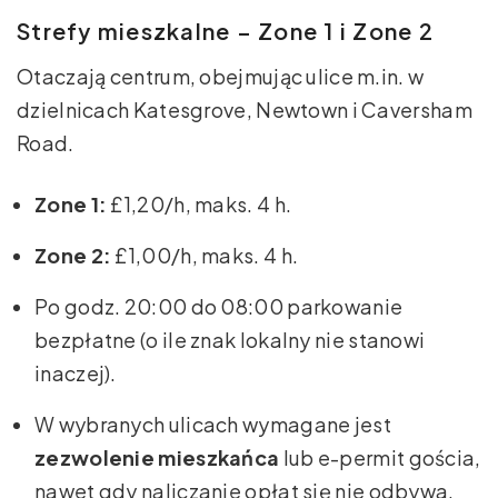
Strefy mieszkalne – Zone 1 i Zone 2
Otaczają centrum, obejmując ulice m.in. w
dzielnicach Katesgrove, Newtown i Caversham
Road.
Zone 1:
£1,20/h, maks. 4 h.
Zone 2:
£1,00/h, maks. 4 h.
Po godz. 20:00 do 08:00 parkowanie
bezpłatne (o ile znak lokalny nie stanowi
inaczej).
W wybranych ulicach wymagane jest
zezwolenie mieszkańca
lub e-permit gościa,
nawet gdy naliczanie opłat się nie odbywa.