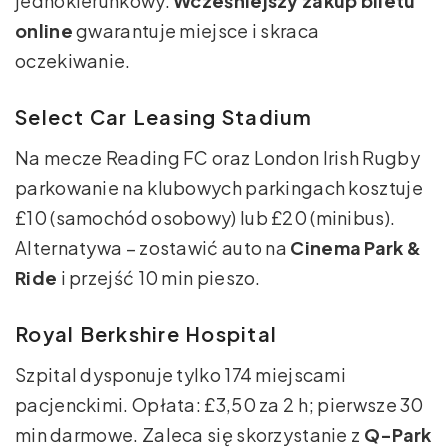
jednokierunkowy.
Wcześniejszy zakup biletu
online
gwarantuje miejsce i skraca
oczekiwanie.
Select Car Leasing Stadium
Na mecze Reading FC oraz London Irish Rugby
parkowanie na klubowych parkingach kosztuje
£10 (samochód osobowy) lub £20 (minibus).
Alternatywa – zostawić auto na
Cinema Park &
Ride
i przejść 10 min pieszo.
Royal Berkshire Hospital
Szpital dysponuje tylko 174 miejscami
pacjenckimi. Opłata: £3,50 za 2 h; pierwsze 30
min darmowe. Zaleca się skorzystanie z
Q-Park