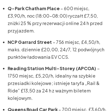
Q-Park Chatham Place
– 600 miejsc,
£3,90/h, noc (18:00–08:00) ryczałt £7,50,
zniżki 25 % przy rezerwacji online 24 h przed
przyjazdem.
NCP Garrard Street
– 756 miejsc, £4,50/h,
maks. dziennie £20,00, 24/7, 12 podwójnych
punktów ładowania EV CCS.
Reading Station Multi-Storey (APCOA)
–
1750 miejsc, £5,20/h, idealny na szybkie
przesiadki kolejowe; istnieje taryfa „Rail &
Ride” £13,50 za 24 h z ważnym biletem
kolejowym.
Queens Road Car Park
– 700 miejsc, £3,60/h,