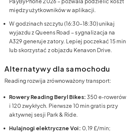
PayByPhone 2026 – pozwala podzielić koszt
między użytkowników w aplikacji.
W godzinach szczytu (16:30–18:30) unikaj
wyjazdu z Queens Road – sygnalizacja na
A329 generuje zatory. Lepiej poczekać 15 min
lub skorzystać z objazdu Kenavon Drive.
Alternatywy dla samochodu
Reading rozwija zrównoważony transport:
Rowery Reading Beryl Bikes:
350 e-rowerów
i 120 zwykłych. Pierwsze 10 min gratis przy
aktywnej sesji Park & Ride.
Hulajnogi elektryczne Voi:
0,19 £/min;