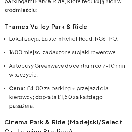
parkingami Park & Ride, które redukują ruch w
śródmieściu:
Thames Valley Park & Ride
Lokalizacja: Eastern Relief Road, RG6 1PQ.
1600 miejsc, zadaszone stojaki rowerowe.
Autobusy Greenwave do centrum co 7–10 min
w szczycie.
Cena:
£4,00 za parking + przejazd dla
kierowcy; dopłata £1,50 za każdego
pasażera.
Cinema Park & Ride (Madejski/Select
Car Leasing Stadium)