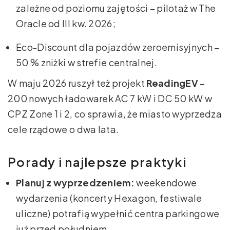
zależne od poziomu zajętości – pilotaż w The
Oracle od III kw. 2026;
Eco-Discount dla pojazdów zeroemisyjnych –
50 % zniżki w strefie centralnej.
W maju 2026 ruszył też projekt
ReadingEV
–
200 nowych ładowarek AC 7 kW i DC 50 kW w
CPZ Zone 1 i 2, co sprawia, że miasto wyprzedza
cele rządowe o dwa lata.
Porady i najlepsze praktyki
Planuj z wyprzedzeniem:
weekendowe
wydarzenia (koncerty Hexagon, festiwale
uliczne) potrafią wypełnić centra parkingowe
już przed południem.