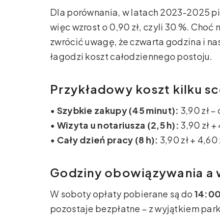
Dla porównania, w latach 2023-2025 p
więc wzrost o 0,90 zł, czyli 30 %. Cho
zwrócić uwagę, że czwarta godzina i nas
łagodzi koszt całodziennego postoju.
Przykładowy koszt kilku sc
•
Szybkie zakupy (45 minut):
3,90 zł –
•
Wizyta u notariusza (2,5 h):
3,90 zł + 
•
Cały dzień pracy (8 h):
3,90 zł + 4,60 z
Godziny obowiązywania a
W soboty opłaty pobierane są do
14:0
pozostaje bezpłatne – z wyjątkiem par