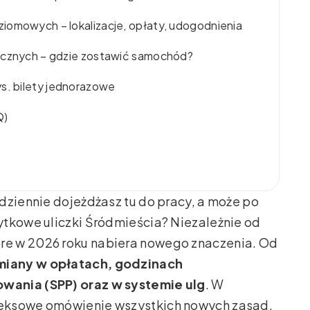
iomowych – lokalizacje, opłaty, udogodnienia
tycznych – gdzie zostawić samochód?
. bilety jednorazowe
Q)
dziennie dojeżdżasz tu do pracy, a może po
ytkowe uliczki Śródmieścia? Niezależnie od
óre w 2026 roku nabiera nowego znaczenia. Od
zmiany w opłatach, godzinach
wania (SPP) oraz w systemie ulg
. W
leksowe omówienie wszystkich nowych zasad,