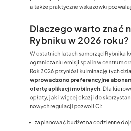
a także praktyczne wskazówki pozwalaj
Dlaczego warto znać 
Rybniku w 2026 roku?
W ostatnich latach samorząd Rybnika ko
ograniczaniu emisji spalin w centrum or
Rok 2026 przyniósł kulminację tych dzi
wprowadzono preferencyjne abonam
ofertę aplikacji mobilnych
. Dla kiero
opłaty, jak i więcej okazji do skorzysta
nowych regulacji pozwoli Ci:
zaplanować budżet na codzienne doj