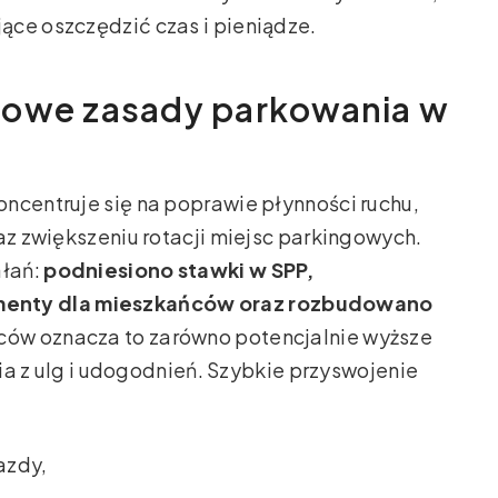
ące oszczędzić czas i pieniądze.
nowe zasady parkowania w
ncentruje się na poprawie płynności ruchu,
az zwiększeniu rotacji miejsc parkingowych.
ałań:
podniesiono stawki w SPP,
enty dla mieszkańców oraz rozbudowano
wców oznacza to zarówno potencjalnie wyższe
nia z ulg i udogodnień. Szybkie przyswojenie
azdy,