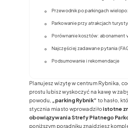
Przewodnik po parkingach wielopoz
Parkowanie przy atrakcjach turys
Porównanie kosztów: abonament vs
Najczęściej zadawane pytania (FA
Podsumowanie i rekomendacje
Planujesz wizytę w centrum Rybnika, co
prostu lubisz wyskoczyć na kawę w zab
powodu,
„parking Rybnik”
to hasło, kt
stycznia miasto wprowadziło
istotne 
obowiązywania Strefy Płatnego Parko
poniższym poradniku znajdziesz komp