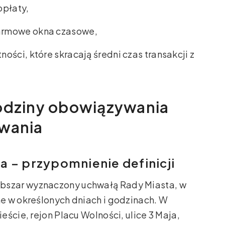
opłaty,
armowe okna czasowe,
ści, które skracają średni czas transakcji z
godziny obowiązywania
owania
a – przypomnienie definicji
obszar wyznaczony uchwałą Rady Miasta, w
e w określonych dniach i godzinach. W
ście, rejon Placu Wolności, ulice 3 Maja,