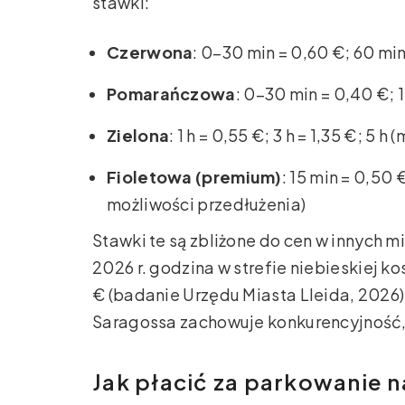
stawki:
Czerwona
: 0–30 min = 0,60 €; 60 min 
Pomarańczowa
: 0–30 min = 0,40 €; 1 
Zielona
: 1 h = 0,55 €; 3 h = 1,35 €; 5 h 
Fioletowa (premium)
: 15 min = 0,50 
możliwości przedłużenia)
Stawki te są zbliżone do cen w innych m
2026 r. godzina w strefie niebieskiej k
€ (badanie Urzędu Miasta Lleida, 2026
Saragossa zachowuje konkurencyjność, s
Jak płacić za parkowanie na