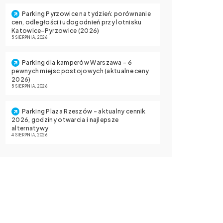
Parking Pyrzowice na tydzień: porównanie
cen, odległości i udogodnień przy lotnisku
Katowice-Pyrzowice (2026)
5 SIERPNIA, 2026
Parking dla kamperów Warszawa – 6
pewnych miejsc postojowych (aktualne ceny
2026)
5 SIERPNIA, 2026
Parking Plaza Rzeszów – aktualny cennik
2026, godziny otwarcia i najlepsze
alternatywy
4 SIERPNIA, 2026