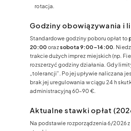
rotacja.
Godziny obowiązywania i l
Standardowe godziny poboru opłat to
20:00
oraz
sobota 9:00–14:00
. Niedz
trakcie dużych imprez miejskich (np. Fi
rozszerzyć godziny działania. Gdy limi
„tolerancji”. Po jej upływie naliczana j
brak jej uregulowania w ciągu 24 h sku
administracyjną 60–90 €.
Aktualne stawki opłat (202
Na podstawie rozporządzenia 6/2026 z 