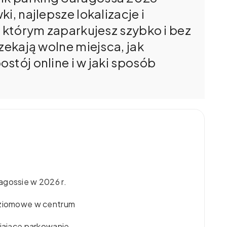
i, najlepsze lokalizacje i
i którym zaparkujesz szybko i bez
zekają wolne miejsca, jak
stój online i w jaki sposób
agossie w 2026 r.
poziomowe w centrum
wiające parkowanie