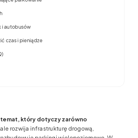
ch
k i autobusów
ć czas i pieniądze
Q)
o temat, który dotyczy zarówno
tale rozwija infrastrukturę drogową,
 rozbudowuje parkingi wielopoziomowe. W