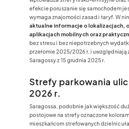
efekcie poruszanie się samochodem jest 
wymaga znajomości zasad i taryf. W ni
aktualne informacje o lokalizacjach,
aplikacjach mobilnych oraz praktyczn
bez stresu i bez niepotrzebnych wydat
przełomie 2025/2026 r. i uwzględniaj
Saragossy z 15 grudnia 2025 r.
Strefy parkowania uli
2026 r.
Saragossa, podobnie jak większość duży
postojowe na strefy oznaczone koloram
mieszkańcom strefowanych dzielnic uła