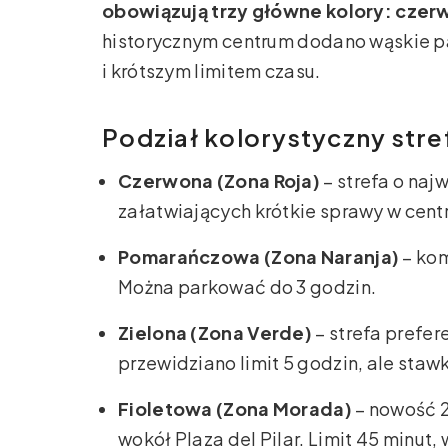
obowiązują trzy główne kolory: czer
historycznym centrum dodano wąskie pa
i krótszym limitem czasu.
Podział kolorystyczny stre
Czerwona (Zona Roja)
– strefa o naj
załatwiających krótkie sprawy w cent
Pomarańczowa (Zona Naranja)
– kom
Można parkować do 3 godzin.
Zielona (Zona Verde)
– strefa prefer
przewidziano limit 5 godzin, ale stawk
Fioletowa (Zona Morada)
– nowość 2
wokół Plaza del Pilar. Limit 45 minu