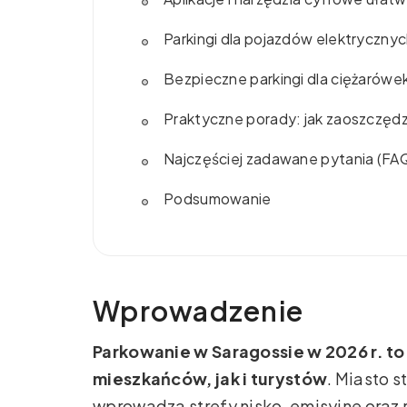
Parkingi dla pojazdów elektryczny
Bezpieczne parkingi dla ciężarówe
Praktyczne porady: jak zaoszczędzi
Najczęściej zadawane pytania (FA
Podsumowanie
Wprowadzenie
Parkowanie w Saragossie w 2026 r. t
mieszkańców, jak i turystów
. Miasto s
wprowadza strefy nisko-emisyjne oraz