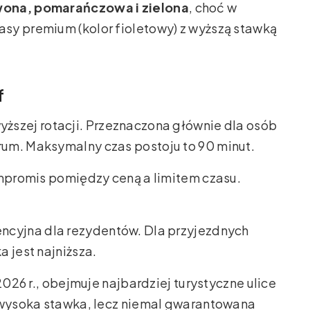
wona, pomarańczowa i zielona
, choć w
sy premium (kolor fioletowy) z wyższą stawką
f
wyższej rotacji. Przeznaczona głównie dla osób
rum. Maksymalny czas postoju to 90 minut.
promis pomiędzy ceną a limitem czasu.
encyjna dla rezydentów. Dla przyjezdnych
a jest najniższa.
026 r., obejmuje najbardziej turystyczne ulice
t, wysoka stawka, lecz niemal gwarantowana