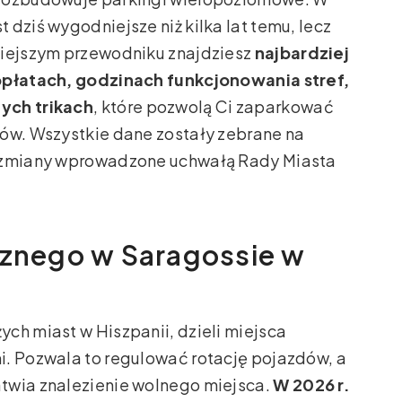
dziś wygodniejsze niż kilka lat temu, lecz
niejszym przewodniku znajdziesz
najbardziej
 opłatach, godzinach funkcjonowania stref,
ych trikach
, które pozwolą Ci zaparkować
ków. Wszystkie dane zostały zebrane na
ą zmiany wprowadzone uchwałą Rady Miasta
cznego w Saragossie w
ch miast w Hiszpanii, dzieli miejsca
i. Pozwala to regulować rotację pojazdów, a
twia znalezienie wolnego miejsca.
W 2026 r.