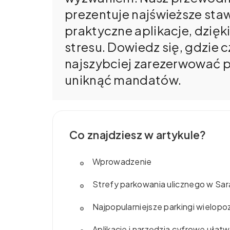
prezentuje najświeższe stawk
praktyczne aplikacje, dzięk
stresu. Dowiedz się, gdzie c
najszybciej zarezerwować po
uniknąć mandatów.
Co znajdziesz w artykule?
Wprowadzenie
Strefy parkowania ulicznego w Sar
Najpopularniejsze parkingi wielo
Aplikacje i narzędzia cyfrowe ułat