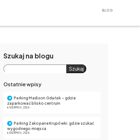
BLOG
Szukaj
Szukaj
Ostatnie wpisy
Parking Madison Gdańsk – gdzie
zaparkować blisko centrum
6 SIERPNIA, 2026
Parking Zakopane Krupówki: gdzie szukać
wygodnego miejsca
6 SIERPNIA, 2026