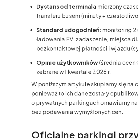
Dystans od terminala
mierzony czase
transferu busem (minuty + częstotliwo
Standard udogodnień
: monitoring 2
ładowania EV, zadaszenie, miejsca d
bezkontaktowej płatności i wjazdu (s
Opinie użytkowników
(średnia ocen 
zebrane w I kwartale 2026 r.
W poniższym artykule skupiamy się na c
ponieważ to ich dane zostały opublikow
o prywatnych parkingach omawiamy nato
bez podawania wymyślonych cen.
Oficjalne parkingi prz