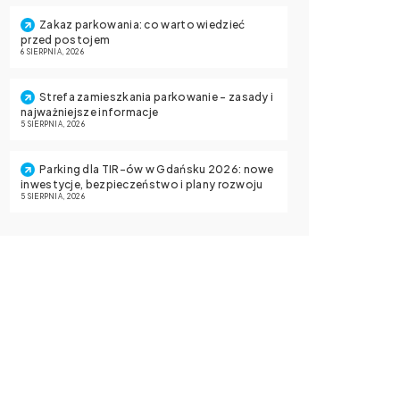
Zakaz parkowania: co warto wiedzieć
przed postojem
6 SIERPNIA, 2026
Strefa zamieszkania parkowanie – zasady i
najważniejsze informacje
5 SIERPNIA, 2026
Parking dla TIR-ów w Gdańsku 2026: nowe
inwestycje, bezpieczeństwo i plany rozwoju
5 SIERPNIA, 2026