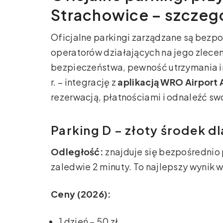
Strachowice – szcze
Oficjalne parkingi zarządzane są bezpo
operatorów działających na jego zlece
bezpieczeństwa, pewność utrzymania inf
r. – integrację z
aplikacją WRO Airport 
rezerwacją, płatnościami i odnaleźć sw
Parking D – złoty środek d
Odległość:
znajduje się bezpośrednio p
zaledwie 2 minuty. To najlepszy wynik 
Ceny (2026):
1 dzień – 50 zł