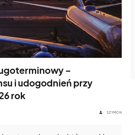
ługoterminowy –
su i udogodnień przy
26 rok
SZYMON