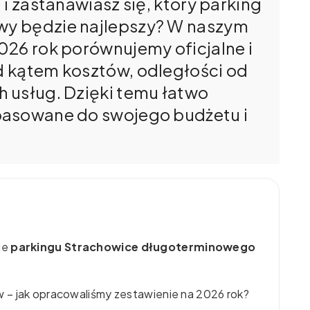
i zastanawiasz się, który parking
y będzie najlepszy? W naszym
026 rok porównujemy oficjalne i
 kątem kosztów, odległości od
 usług. Dzięki temu łatwo
pasowane do swojego budżetu i
ie
parkingu Strachowice długoterminowego
 – jak opracowaliśmy zestawienie na 2026 rok?