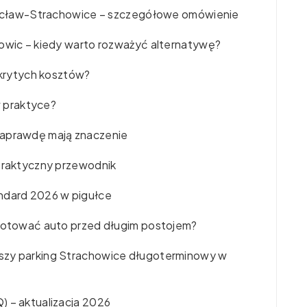
Wrocław-Strachowice – szczegółowe omówienie
howic – kiedy warto rozważyć alternatywę?
 ukrytych kosztów?
 w praktyce?
naprawdę mają znaczenie
 praktyczny przewodnik
andard 2026 w pigułce
ygotować auto przed długim postojem?
szy parking Strachowice długoterminowy w
) – aktualizacja 2026