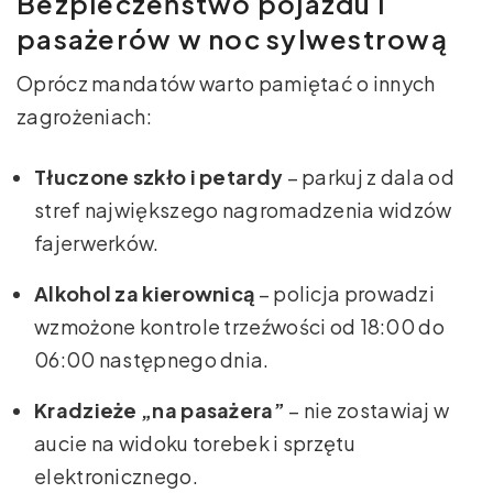
Bezpieczeństwo pojazdu i
pasażerów w noc sylwestrową
Oprócz mandatów warto pamiętać o innych
zagrożeniach:
Tłuczone szkło i petardy
– parkuj z dala od
stref największego nagromadzenia widzów
fajerwerków.
Alkohol za kierownicą
– policja prowadzi
wzmożone kontrole trzeźwości od 18:00 do
06:00 następnego dnia.
Kradzieże „na pasażera”
– nie zostawiaj w
aucie na widoku torebek i sprzętu
elektronicznego.