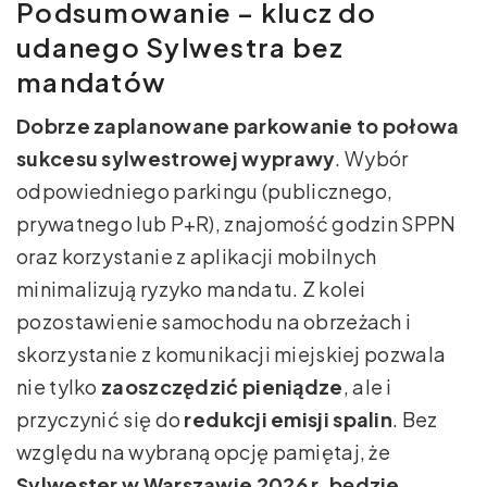
Podsumowanie – klucz do
udanego Sylwestra bez
mandatów
Dobrze zaplanowane parkowanie to połowa
sukcesu sylwestrowej wyprawy
. Wybór
odpowiedniego parkingu (publicznego,
prywatnego lub P+R), znajomość godzin SPPN
oraz korzystanie z aplikacji mobilnych
minimalizują ryzyko mandatu. Z kolei
pozostawienie samochodu na obrzeżach i
skorzystanie z komunikacji miejskiej pozwala
nie tylko
zaoszczędzić pieniądze
, ale i
przyczynić się do
redukcji emisji spalin
. Bez
względu na wybraną opcję pamiętaj, że
Sylwester w Warszawie 2026 r. będzie