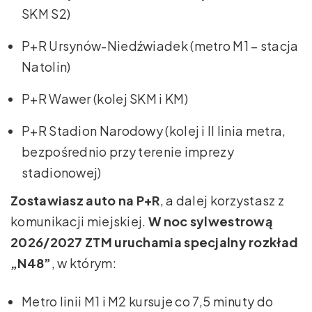
SKM S2)
P+R Ursynów-Niedźwiadek (metro M1 – stacja
Natolin)
P+R Wawer (kolej SKM i KM)
P+R Stadion Narodowy (kolej i II linia metra,
bezpośrednio przy terenie imprezy
stadionowej)
Zostawiasz auto na P+R
, a dalej korzystasz z
komunikacji miejskiej.
W noc sylwestrową
2026/2027 ZTM uruchamia specjalny rozkład
„N48”
, w którym:
Metro linii M1 i M2 kursuje co 7,5 minuty do