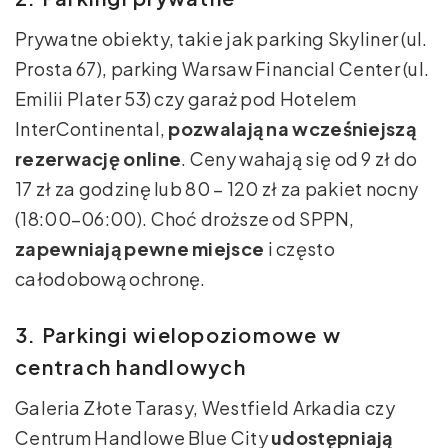
Prywatne obiekty, takie jak parking Skyliner (ul.
Prosta 67), parking Warsaw Financial Center (ul.
Emilii Plater 53) czy garaż pod Hotelem
InterContinental,
pozwalają na wcześniejszą
rezerwację online
. Ceny wahają się od 9 zł do
17 zł za godzinę lub 80 – 120 zł za pakiet nocny
(18:00–06:00). Choć droższe od SPPN,
zapewniają pewne miejsce
i często
całodobową ochronę.
3. Parkingi wielopoziomowe w
centrach handlowych
Galeria Złote Tarasy, Westfield Arkadia czy
Centrum Handlowe Blue City
udostępniają