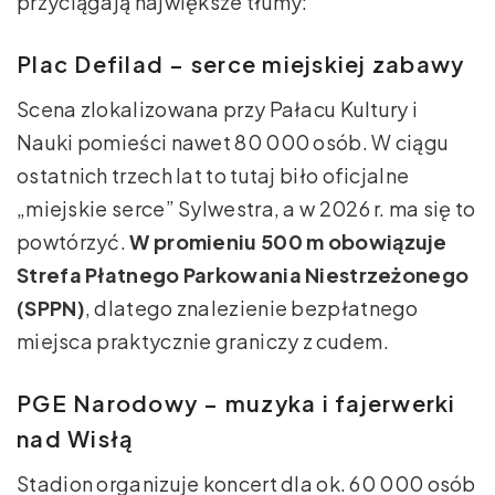
przyciągają największe tłumy:
Plac Defilad – serce miejskiej zabawy
Scena zlokalizowana przy Pałacu Kultury i
Nauki pomieści nawet 80 000 osób. W ciągu
ostatnich trzech lat to tutaj biło oficjalne
„miejskie serce” Sylwestra, a w 2026 r. ma się to
powtórzyć.
W promieniu 500 m obowiązuje
Strefa Płatnego Parkowania Niestrzeżonego
(SPPN)
, dlatego znalezienie bezpłatnego
miejsca praktycznie graniczy z cudem.
PGE Narodowy – muzyka i fajerwerki
nad Wisłą
Stadion organizuje koncert dla ok. 60 000 osób