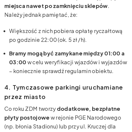
miejsca nawet po zamknięciu sklepów
.
Należy jednak pamiętać, że:
Większość z nich pobiera opłatę ryczałtową
po godzinie 22:00 (ok. 5 zł /h).
Bramy mogą być zamykane między 01:00 a
03:00
w celu weryfikacji wjazdów i wyjazdów
– koniecznie sprawdź regulamin obiektu.
4. Tymczasowe parkingi uruchamiane
przez miasto
Co roku ZDM tworzy
dodatkowe, bezpłatne
płyty postojowe
w rejonie PGE Narodowego
(np. błonia Stadionu) lub przy ul. Kruczej dla