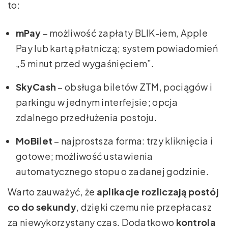
to:
mPay
– możliwość zapłaty BLIK-iem, Apple
Pay lub kartą płatniczą; system powiadomień
„5 minut przed wygaśnięciem”.
SkyCash
– obsługa biletów ZTM, pociągów i
parkingu w jednym interfejsie; opcja
zdalnego przedłużenia postoju.
MoBilet
– najprostsza forma: trzy kliknięcia i
gotowe; możliwość ustawienia
automatycznego stopu o zadanej godzinie.
Warto zauważyć, że
aplikacje rozliczają postój
co do sekundy
, dzięki czemu nie przepłacasz
za niewykorzystany czas. Dodatkowo
kontrola