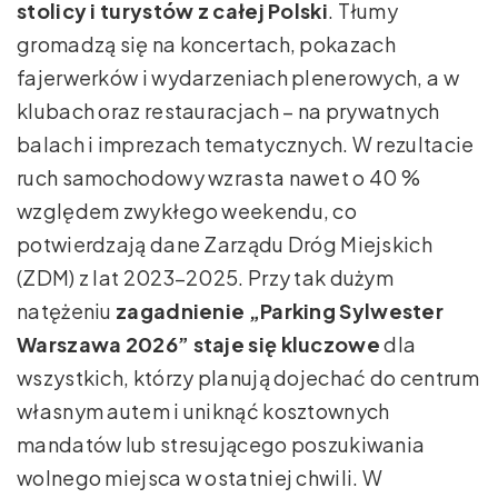
stolicy i turystów z całej Polski
. Tłumy
gromadzą się na koncertach, pokazach
fajerwerków i wydarzeniach plenerowych, a w
klubach oraz restauracjach – na prywatnych
balach i imprezach tematycznych. W rezultacie
ruch samochodowy wzrasta nawet o 40 %
względem zwykłego weekendu, co
potwierdzają dane Zarządu Dróg Miejskich
(ZDM) z lat 2023–2025. Przy tak dużym
natężeniu
zagadnienie „Parking Sylwester
Warszawa 2026” staje się kluczowe
dla
wszystkich, którzy planują dojechać do centrum
własnym autem i uniknąć kosztownych
mandatów lub stresującego poszukiwania
wolnego miejsca w ostatniej chwili. W