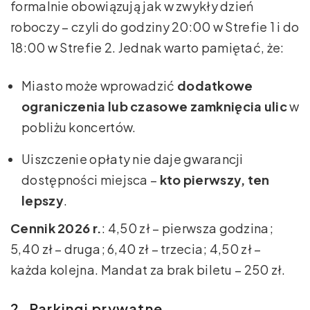
formalnie obowiązują jak w zwykły dzień
roboczy – czyli do godziny 20:00 w Strefie 1 i do
18:00 w Strefie 2. Jednak warto pamiętać, że:
Miasto może wprowadzić
dodatkowe
ograniczenia lub czasowe zamknięcia ulic
w
pobliżu koncertów.
Uiszczenie opłaty nie daje gwarancji
dostępności miejsca –
kto pierwszy, ten
lepszy
.
Cennik 2026 r.
: 4,50 zł – pierwsza godzina;
5,40 zł – druga; 6,40 zł – trzecia; 4,50 zł –
każda kolejna. Mandat za brak biletu – 250 zł.
2. Parkingi prywatne