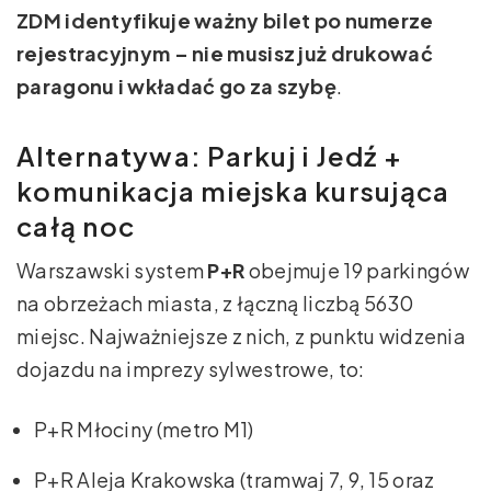
ZDM identyfikuje ważny bilet po numerze
rejestracyjnym – nie musisz już drukować
paragonu i wkładać go za szybę
.
Alternatywa: Parkuj i Jedź +
komunikacja miejska kursująca
całą noc
Warszawski system
P+R
obejmuje 19 parkingów
na obrzeżach miasta, z łączną liczbą 5630
miejsc. Najważniejsze z nich, z punktu widzenia
dojazdu na imprezy sylwestrowe, to:
P+R Młociny (metro M1)
P+R Aleja Krakowska (tramwaj 7, 9, 15 oraz