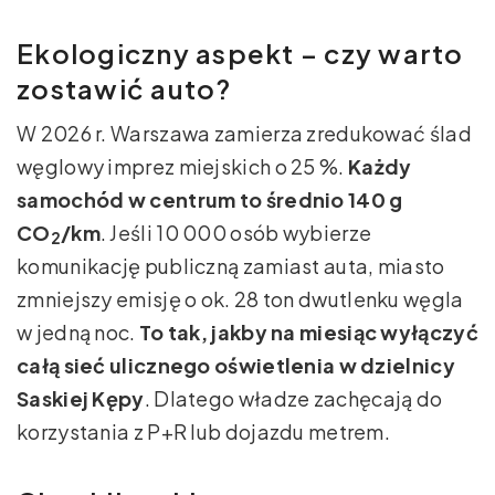
Ekologiczny aspekt – czy warto
zostawić auto?
W 2026 r. Warszawa zamierza zredukować ślad
węglowy imprez miejskich o 25 %.
Każdy
samochód w centrum to średnio 140 g
CO
/km
. Jeśli 10 000 osób wybierze
2
komunikację publiczną zamiast auta, miasto
zmniejszy emisję o ok. 28 ton dwutlenku węgla
w jedną noc.
To tak, jakby na miesiąc wyłączyć
całą sieć ulicznego oświetlenia w dzielnicy
Saskiej Kępy
. Dlatego władze zachęcają do
korzystania z P+R lub dojazdu metrem.