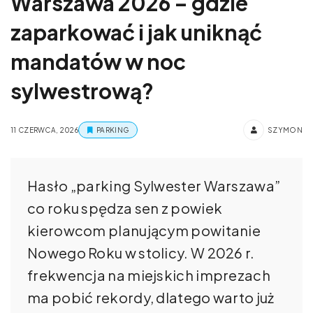
Warszawa 2026 – gdzie
zaparkować i jak uniknąć
mandatów w noc
sylwestrową?
11 CZERWCA, 2026
PARKING
SZYMON
Hasło „parking Sylwester Warszawa”
co roku spędza sen z powiek
kierowcom planującym powitanie
Nowego Roku w stolicy. W 2026 r.
frekwencja na miejskich imprezach
ma pobić rekordy, dlatego warto już