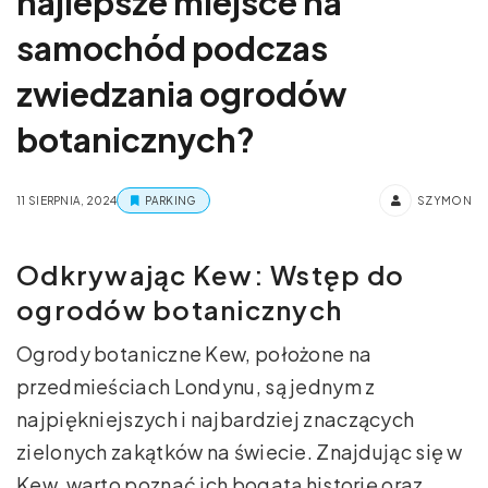
najlepsze miejsce na
samochód podczas
zwiedzania ogrodów
botanicznych?
11 SIERPNIA, 2024
PARKING
SZYMON
Odkrywając Kew: Wstęp do
ogrodów botanicznych
Ogrody botaniczne Kew, położone na
przedmieściach Londynu, są jednym z
najpiękniejszych i najbardziej znaczących
zielonych zakątków na świecie. Znajdując się w
Kew, warto poznać ich bogatą historię oraz