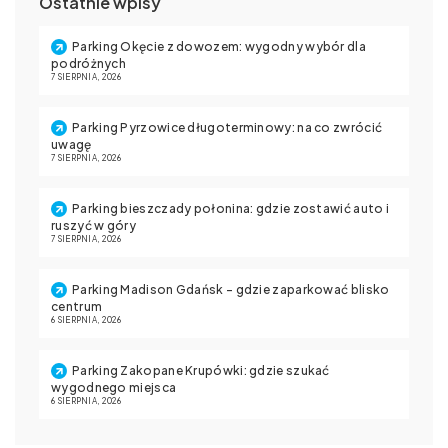
Ostatnie wpisy
Parking Okęcie z dowozem: wygodny wybór dla
podróżnych
7 SIERPNIA, 2026
Parking Pyrzowice długoterminowy: na co zwrócić
uwagę
7 SIERPNIA, 2026
Parking bieszczady połonina: gdzie zostawić auto i
ruszyć w góry
7 SIERPNIA, 2026
Parking Madison Gdańsk – gdzie zaparkować blisko
centrum
6 SIERPNIA, 2026
Parking Zakopane Krupówki: gdzie szukać
wygodnego miejsca
6 SIERPNIA, 2026