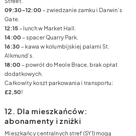
Street.
09:30-12:00
– zwiedzanie zamku i Darwin’s
Gate.
12:15
– lunch w Market Hall.
14:00
– spacer Quarry Park.
16:30
– kawa w kolumbijskiej palarni St.
Alkmund’s.
18:00
– powrót do Meole Brace, brak opłat
dodatkowych.
Całkowity koszt parkowania i transportu:
£2,50
!
12. Dla mieszkańców:
abonamenty i zniżki
Mieszkańcy centralnych stref (SY1) mogą