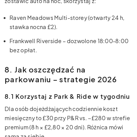
zostawić auto na noc, skorzystaj z:
Raven Meadows Multi-storey (otwarty 24 h,
stawka nocna £2).
Frankwell Riverside – dozwolone 18:00-8:00
bez opłat.
8. Jak oszczędzać na
parkowaniu – strategie 2026
8.1 Korzystaj z Park & Ride w tygodniu
Dla osób dojeżdżających codziennie koszt
miesięczny to £30 przy P&R vs. ~£280 w strefie
premium (8 h × £2,80 × 20 dni). Różnica mówi
sama za siebie.