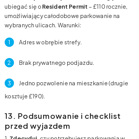
ubiegać się o
Resident Permit
– £110 rocznie,
umożliwiający całodobowe parkowanie na
wybranych ulicach. Warunki:
Adres w obrębie strefy.
Brak prywatnego podjazdu.
Jedno pozwolenie na mieszkanie (drugie
kosztuje £190).
13. Podsumowanie i checklist
przed wyjazdem
1.
Zdecyduj
, czy potrzebujesz parkowania w