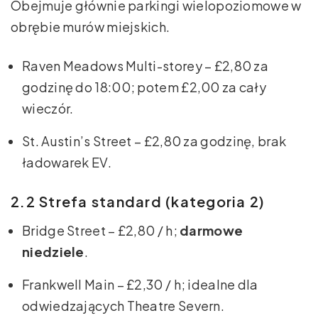
Obejmuje głównie parkingi wielopoziomowe w
obrębie murów miejskich.
Raven Meadows Multi-storey – £2,80 za
godzinę do 18:00; potem £2,00 za cały
wieczór.
St. Austin’s Street – £2,80 za godzinę, brak
ładowarek EV.
2.2 Strefa standard (kategoria 2)
Bridge Street – £2,80 / h;
darmowe
niedziele
.
Frankwell Main – £2,30 / h; idealne dla
odwiedzających Theatre Severn.