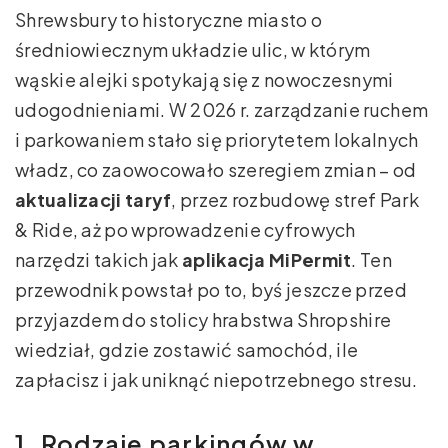
Shrewsbury to historyczne miasto o
średniowiecznym układzie ulic, w którym
wąskie alejki spotykają się z nowoczesnymi
udogodnieniami. W 2026 r. zarządzanie ruchem
i parkowaniem stało się priorytetem lokalnych
władz, co zaowocowało szeregiem zmian – od
aktualizacji taryf
, przez rozbudowę stref Park
& Ride, aż po wprowadzenie cyfrowych
narzędzi takich jak
aplikacja MiPermit
. Ten
przewodnik powstał po to, byś jeszcze przed
przyjazdem do stolicy hrabstwa Shropshire
wiedział, gdzie zostawić samochód, ile
zapłacisz i jak uniknąć niepotrzebnego stresu.
1. Rodzaje parkingów w