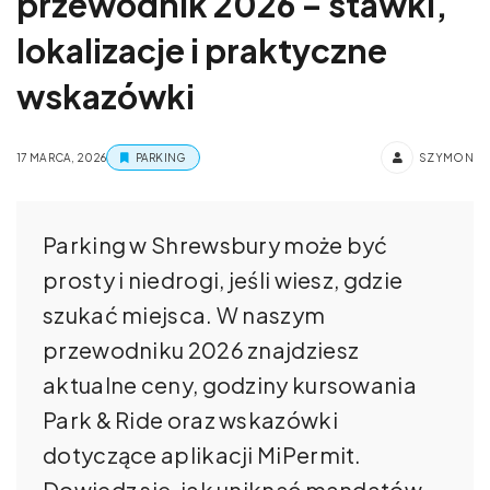
przewodnik 2026 – stawki,
lokalizacje i praktyczne
wskazówki
17 MARCA, 2026
PARKING
SZYMON
Parking w Shrewsbury może być
prosty i niedrogi, jeśli wiesz, gdzie
szukać miejsca. W naszym
przewodniku 2026 znajdziesz
aktualne ceny, godziny kursowania
Park & Ride oraz wskazówki
dotyczące aplikacji MiPermit.
Dowiedz się, jak uniknąć mandatów