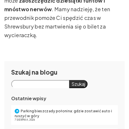
może
zaoszczędzić dziesiątki funtów i
mnóstwo nerwów
. Mamy nadzieję, że ten
przewodnik pomoże Ci spędzić czas w
Shrewsbury bez martwienia się o bilet za
wycieraczką.
Szukaj
Szukaj
Ostatnie wpisy
Parking bieszczady połonina: gdzie zostawić auto i
ruszyć w góry
7 SIERPNIA, 2026