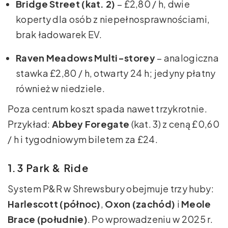
Bridge Street (kat. 2)
– £2,80 / h, dwie
koperty dla osób z niepełnosprawnościami,
brak ładowarek EV.
Raven Meadows Multi-storey
– analogiczna
stawka £2,80 / h, otwarty 24 h; jedyny płatny
również w niedziele.
Poza centrum koszt spada nawet trzykrotnie.
Przykład:
Abbey Foregate
(kat. 3) z ceną £0,60
/ h i tygodniowym biletem za £24.
1.3 Park & Ride
System P&R w Shrewsbury obejmuje trzy huby:
Harlescott (północ)
,
Oxon (zachód)
i
Meole
Brace (południe)
. Po wprowadzeniu w 2025 r.