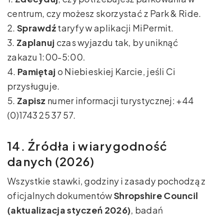
centrum, czy możesz skorzystać z Park & Ride.
2.
Sprawdź
taryfy w aplikacji MiPermit.
3.
Zaplanuj
czas wyjazdu tak, by uniknąć
zakazu 1:00-5:00.
4.
Pamiętaj
o Niebieskiej Karcie, jeśli Ci
przysługuje.
5.
Zapisz
numer informacji turystycznej: +44
(0)1743 25 37 57.
14. Źródła i wiarygodność
danych (2026)
Wszystkie stawki, godziny i zasady pochodzą z
oficjalnych dokumentów
Shropshire Council
(aktualizacja styczeń 2026)
, badań