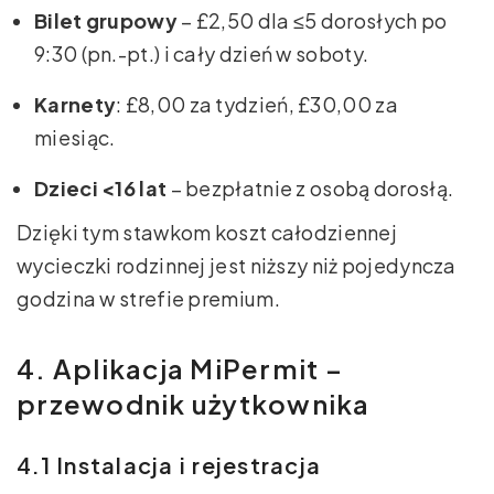
Bilet grupowy
– £2,50 dla ≤5 dorosłych po
9:30 (pn.-pt.) i cały dzień w soboty.
Karnety
: £8,00 za tydzień, £30,00 za
miesiąc.
Dzieci <16 lat
– bezpłatnie z osobą dorosłą.
Dzięki tym stawkom koszt całodziennej
wycieczki rodzinnej jest niższy niż pojedyncza
godzina w strefie premium.
4. Aplikacja MiPermit –
przewodnik użytkownika
4.1 Instalacja i rejestracja