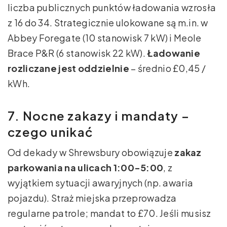
liczba publicznych punktów ładowania wzrosła
z 16 do 34. Strategicznie ulokowane są m.in. w
Abbey Foregate (10 stanowisk 7 kW) i Meole
Brace P&R (6 stanowisk 22 kW).
Ładowanie
rozliczane jest oddzielnie
– średnio £0,45 /
kWh.
7. Nocne zakazy i mandaty –
czego unikać
Od dekady w Shrewsbury obowiązuje
zakaz
parkowania na ulicach 1:00-5:00
, z
wyjątkiem sytuacji awaryjnych (np. awaria
pojazdu). Straż miejska przeprowadza
regularne patrole; mandat to £70. Jeśli musisz