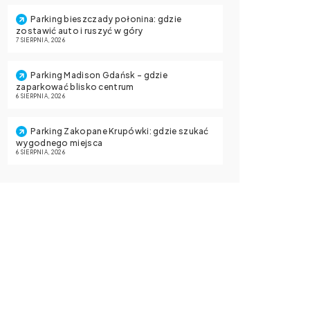
Parking bieszczady połonina: gdzie
zostawić auto i ruszyć w góry
7 SIERPNIA, 2026
Parking Madison Gdańsk – gdzie
zaparkować blisko centrum
6 SIERPNIA, 2026
Parking Zakopane Krupówki: gdzie szukać
wygodnego miejsca
6 SIERPNIA, 2026