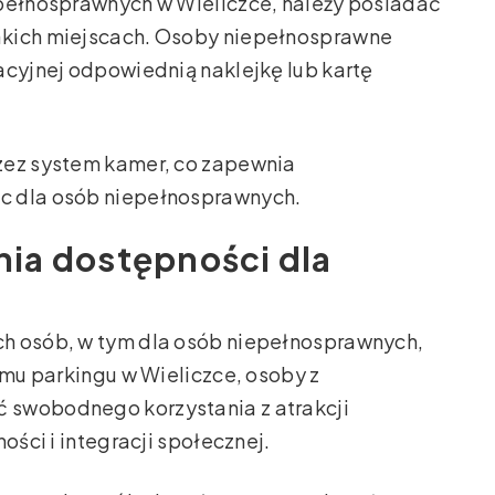
epełnosprawnych w Wieliczce, należy posiadać
akich miejscach. Osoby niepełnosprawne
acyjnej odpowiednią naklejkę lub kartę
zez system kamer, co zapewnia
c dla osób niepełnosprawnych.
ia dostępności dla
ch osób, w tym dla osób niepełnosprawnych,
emu parkingu w Wieliczce, osoby z
 swobodnego korzystania z atrakcji
ości i integracji społecznej.