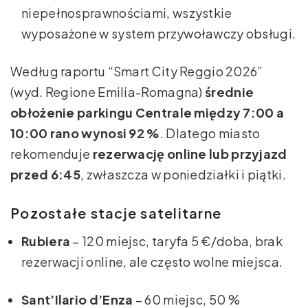
niepełnosprawnościami, wszystkie
wyposażone w system przywoławczy obsługi.
Według raportu “Smart City Reggio 2026”
(wyd. Regione Emilia-Romagna)
średnie
obłożenie parkingu Centrale między 7:00 a
10:00 rano wynosi 92 %
. Dlatego miasto
rekomenduje
rezerwację online lub przyjazd
przed 6:45
, zwłaszcza w poniedziałki i piątki.
Pozostałe stacje satelitarne
Rubiera
– 120 miejsc, taryfa 5 €/doba, brak
rezerwacji online, ale często wolne miejsca.
Sant’Ilario d’Enza
– 60 miejsc, 50 %