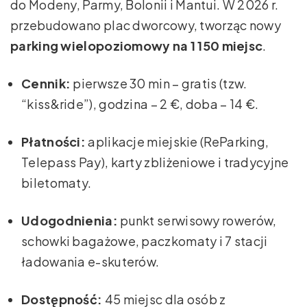
do Modeny, Parmy, Bolonii i Mantui. W 2026 r.
przebudowano plac dworcowy, tworząc nowy
parking wielopoziomowy na 1 150 miejsc
.
Cennik:
pierwsze 30 min – gratis (tzw.
“kiss&ride”), godzina – 2 €, doba – 14 €.
Płatności:
aplikacje miejskie (ReParking,
Telepass Pay), karty zbliżeniowe i tradycyjne
biletomaty.
Udogodnienia:
punkt serwisowy rowerów,
schowki bagażowe, paczkomaty i 7 stacji
ładowania e-skuterów.
Dostępność:
45 miejsc dla osób z