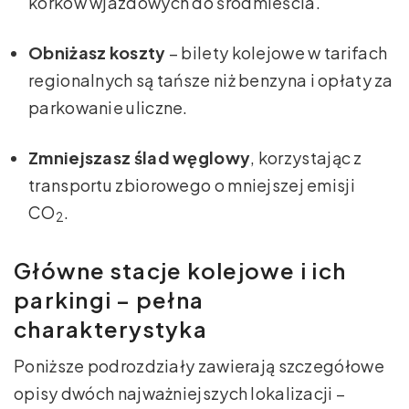
korków wjazdowych do śródmieścia.
Obniżasz koszty
– bilety kolejowe w tarifach
regionalnych są tańsze niż benzyna i opłaty za
parkowanie uliczne.
Zmniejszasz ślad węglowy
, korzystając z
transportu zbiorowego o mniejszej emisji
CO
.
2
Główne stacje kolejowe i ich
parkingi – pełna
charakterystyka
Poniższe podrozdziały zawierają szczegółowe
opisy dwóch najważniejszych lokalizacji –