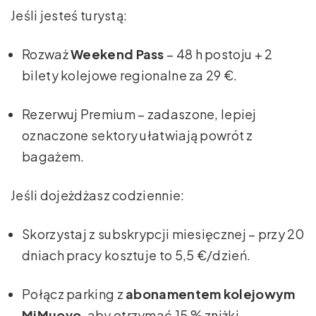
Jeśli jesteś turystą:
Rozważ
Weekend Pass
– 48 h postoju + 2
bilety kolejowe regionalne za 29 €.
Rezerwuj Premium – zadaszone, lepiej
oznaczone sektory ułatwiają powrót z
bagażem.
Jeśli dojeżdżasz codziennie:
Skorzystaj z subskrypcji miesięcznej – przy 20
dniach pracy kosztuje to 5,5 €/dzień.
Połącz parking z
abonamentem kolejowym
MiMuovo
, aby otrzymać 15 % zniżki.