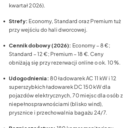
kwartał 2026).
Strefy:
Economy, Standard oraz Premium tuż
przy wejściu do hali dworcowej.
Cennik dobowy (2026):
Economy – 8 €;
Standard – 12 €; Premium – 18 €. Ceny
obniżają się przy rezerwacji online o ok. 10 %.
Udogodnienia:
80 ładowarek AC 11 kW i 12
superszybkich ładowarek DC 150 kW dla
pojazdów elektrycznych, 70 miejsc dla osób z
niepełnosprawnościami (blisko wind),
prysznice i przechowalnia bagażu 24/7.