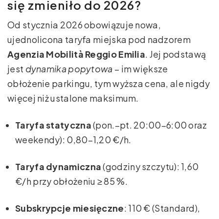
się zmieniło do 2026?
Od stycznia 2026 obowiązuje nowa,
ujednolicona taryfa miejska pod nadzorem
Agenzia Mobilità Reggio Emilia
. Jej podstawą
jest
dynamika popytowa
– im większe
obłożenie parkingu, tym wyższa cena, ale nigdy
więcej niż ustalone maksimum.
Taryfa statyczna
(pon.–pt. 20:00–6:00 oraz
weekendy): 0,80–1,20 €/h.
Taryfa dynamiczna
(godziny szczytu): 1,60
€/h przy obłożeniu ≥ 85 %.
Subskrypcje miesięczne
: 110 € (Standard),