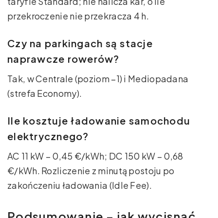
taryfie Standard; nie nalicza kar, o ile
przekroczenie nie przekracza 4 h.
Czy na parkingach są stacje
naprawcze rowerów?
Tak, w Centrale (poziom –1) i Mediopadana
(strefa Economy).
Ile kosztuje ładowanie samochodu
elektrycznego?
AC 11 kW – 0,45 €/kWh; DC 150 kW – 0,68
€/kWh. Rozliczenie z minutą postoju po
zakończeniu ładowania (Idle Fee).
Podsumowanie – jak wycisnąć