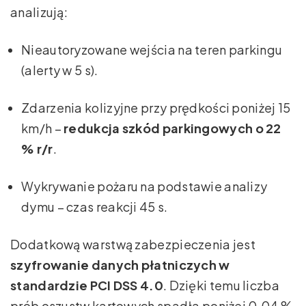
analizują:
Nieautoryzowane wejścia na teren parkingu
(alerty w 5 s).
Zdarzenia kolizyjne przy prędkości poniżej 15
km/h –
redukcja szkód parkingowych o 22
% r/r
.
Wykrywanie pożaru na podstawie analizy
dymu – czas reakcji 45 s.
Dodatkową warstwą zabezpieczenia jest
szyfrowanie danych płatniczych w
standardzie PCI DSS 4.0
. Dzięki temu liczba
prób oszustw kartowych spadła poniżej 0,04 %