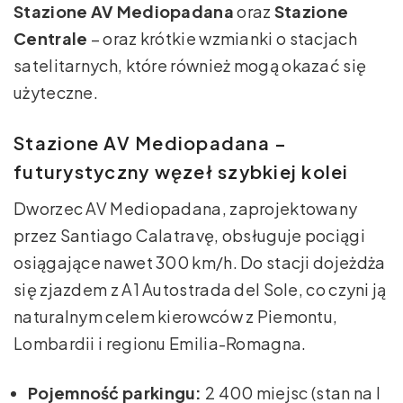
Stazione AV Mediopadana
oraz
Stazione
Centrale
– oraz krótkie wzmianki o stacjach
satelitarnych, które również mogą okazać się
użyteczne.
Stazione AV Mediopadana –
futurystyczny węzeł szybkiej kolei
Dworzec AV Mediopadana, zaprojektowany
przez Santiago Calatravę, obsługuje pociągi
osiągające nawet 300 km/h. Do stacji dojeżdża
się zjazdem z A1 Autostrada del Sole, co czyni ją
naturalnym celem kierowców z Piemontu,
Lombardii i regionu Emilia-Romagna.
Pojemność parkingu:
2 400 miejsc (stan na I