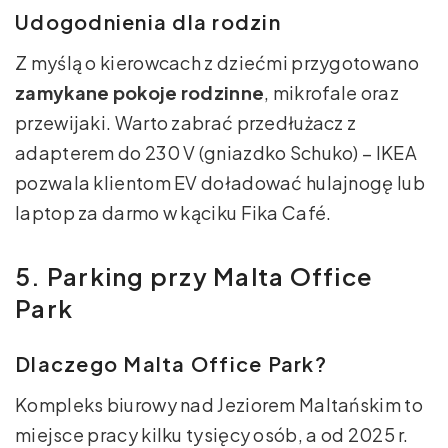
Udogodnienia dla rodzin
Z myślą o kierowcach z dziećmi przygotowano
zamykane pokoje rodzinne
, mikrofale oraz
przewijaki. Warto zabrać przedłużacz z
adapterem do 230 V (gniazdko Schuko) – IKEA
pozwala klientom EV doładować hulajnogę lub
laptop za darmo w kąciku Fika Café.
5. Parking przy Malta Office
Park
Dlaczego Malta Office Park?
Kompleks biurowy nad Jeziorem Maltańskim to
miejsce pracy kilku tysięcy osób, a od 2025 r.