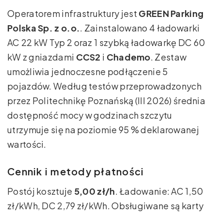
Operatorem infrastruktury jest
GREEN Parking
Polska Sp. z o.o.
. Zainstalowano 4 ładowarki
AC 22 kW Typ 2 oraz 1 szybką ładowarkę DC 60
kW z gniazdami
CCS2
i
Chademo
. Zestaw
umożliwia jednoczesne podłączenie 5
pojazdów. Według testów przeprowadzonych
przez Politechnikę Poznańską (III 2026) średnia
dostępność mocy w godzinach szczytu
utrzymuje się na poziomie 95 % deklarowanej
wartości.
Cennik i metody płatności
Postój kosztuje
5,00 zł/h
. Ładowanie: AC 1,50
zł/kWh, DC 2,79 zł/kWh. Obsługiwane są karty