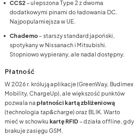
CCS2
– ulepszona Type 2 z dwoma
dodatkowymi pinami do ładowania DC.
Najpopularniejsza w UE.
Chademo
– starszy standard japoński,
spotykany w Nissanach i Mitsubishi.
Stopniowo wypierany, ale nadal dostępny.
Płatność
W 2026 r. królują aplikacje (GreenWay, Budimex
Mobility, ChargeUp), ale większość punktów
pozwala na
płatności kartą zbliżeniową
(technologia
tap&charge
) oraz BLIK. Warto
mieć w schowku
kartę RFID
– działa offline, gdy
brakuje zasięgu GSM.