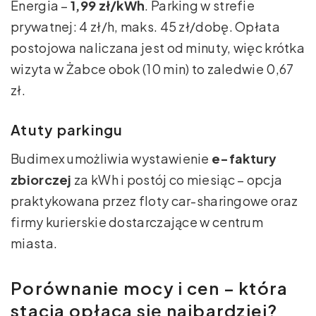
Energia –
1,99 zł/kWh
. Parking w strefie
prywatnej: 4 zł/h, maks. 45 zł/dobę. Opłata
postojowa naliczana jest od minuty, więc krótka
wizyta w Żabce obok (10 min) to zaledwie 0,67
zł.
Atuty parkingu
Budimex umożliwia wystawienie
e-faktury
zbiorczej
za kWh i postój co miesiąc – opcja
praktykowana przez floty car-sharingowe oraz
firmy kurierskie dostarczające w centrum
miasta.
Porównanie mocy i cen – która
stacja opłaca się najbardziej?