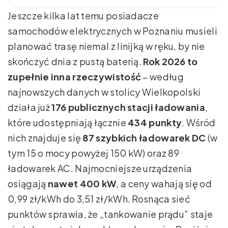
Jeszcze kilka lat temu posiadacze
samochodów elektrycznych w Poznaniu musieli
planować trasę niemal z linijką w ręku, by nie
skończyć dnia z pustą baterią.
Rok 2026 to
zupełnie inna rzeczywistość
– według
najnowszych danych w stolicy Wielkopolski
działa już
176 publicznych stacji ładowania
,
które udostępniają łącznie
434 punkty
. Wśród
nich znajduje się
87 szybkich ładowarek DC
(w
tym 15 o mocy powyżej 150 kW) oraz 89
ładowarek AC. Najmocniejsze urządzenia
osiągają
nawet 400 kW
, a ceny wahają się od
0,99 zł/kWh do 3,51 zł/kWh. Rosnąca sieć
punktów sprawia, że „tankowanie prądu” staje