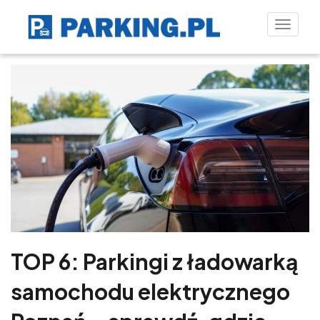
Toggle
naviga
TOP 6: Parkingi z ładowarką
samochodu elektrycznego