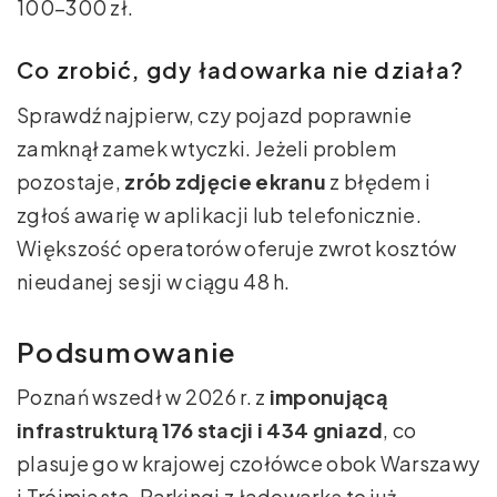
100–300 zł.
Co zrobić, gdy ładowarka nie działa?
Sprawdź najpierw, czy pojazd poprawnie
zamknął zamek wtyczki. Jeżeli problem
pozostaje,
zrób zdjęcie ekranu
z błędem i
zgłoś awarię w aplikacji lub telefonicznie.
Większość operatorów oferuje zwrot kosztów
nieudanej sesji w ciągu 48 h.
Podsumowanie
Poznań wszedł w 2026 r. z
imponującą
infrastrukturą 176 stacji i 434 gniazd
, co
plasuje go w krajowej czołówce obok Warszawy
i Trójmiasta. Parkingi z ładowarką to już