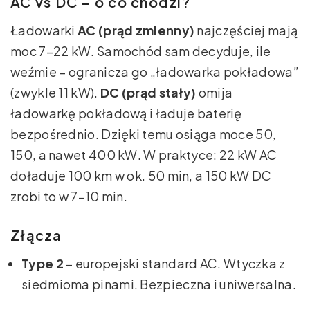
AC vs DC – o co chodzi?
Ładowarki
AC (prąd zmienny)
najczęściej mają
moc 7–22 kW. Samochód sam decyduje, ile
weźmie – ogranicza go „ładowarka pokładowa”
(zwykle 11 kW).
DC (prąd stały)
omija
ładowarkę pokładową i ładuje baterię
bezpośrednio. Dzięki temu osiąga moce 50,
150, a nawet 400 kW. W praktyce: 22 kW AC
doładuje 100 km w ok. 50 min, a 150 kW DC
zrobi to w 7–10 min.
Złącza
Type 2
– europejski standard AC. Wtyczka z
siedmioma pinami. Bezpieczna i uniwersalna.