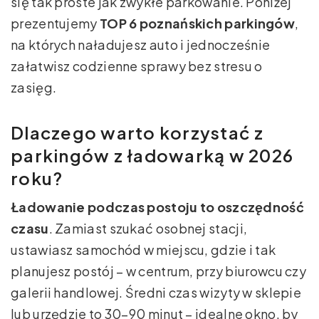
się tak proste jak zwykłe parkowanie. Poniżej
prezentujemy
TOP 6 poznańskich parkingów
,
na których naładujesz auto i jednocześnie
załatwisz codzienne sprawy bez stresu o
zasięg.
Dlaczego warto korzystać z
parkingów z ładowarką w 2026
roku?
Ładowanie podczas postoju to oszczędność
czasu
. Zamiast szukać osobnej stacji,
ustawiasz samochód w miejscu, gdzie i tak
planujesz postój – w centrum, przy biurowcu czy
galerii handlowej. Średni czas wizyty w sklepie
lub urzędzie to 30–90 minut – idealne okno, by