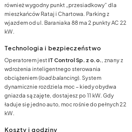
również wygodny punkt „przesiadkowy” dla
mieszkańców Rataj i Chartowa. Parking z
wjazdem od ul. Baraniaka 88 ma 2 punkty AC 22
kW.
Technologia i bezpieczeństwo
Operatorem jest
IT Control Sp. z o.o.
, znany z
wdrożenia inteligentnego sterowania
obciążeniem (
load balancing
). System
dynamicznie rozdziela moc – kiedy obydwa
gniazda są zajęte, dostajesz po 11 kW. Gdy
ładuje się jedno auto, moc rośnie do pełnych 22
kW.
Koszty i godziny