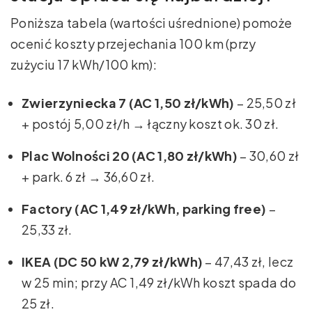
Poniższa tabela (wartości uśrednione) pomoże
ocenić koszty przejechania 100 km (przy
zużyciu 17 kWh/100 km):
Zwierzyniecka 7 (AC 1,50 zł/kWh)
– 25,50 zł
+ postój 5,00 zł/h → łączny koszt ok. 30 zł.
Plac Wolności 20 (AC 1,80 zł/kWh)
– 30,60 zł
+ park. 6 zł → 36,60 zł.
Factory (AC 1,49 zł/kWh, parking free)
–
25,33 zł.
IKEA (DC 50 kW 2,79 zł/kWh)
– 47,43 zł, lecz
w 25 min; przy AC 1,49 zł/kWh koszt spada do
25 zł.