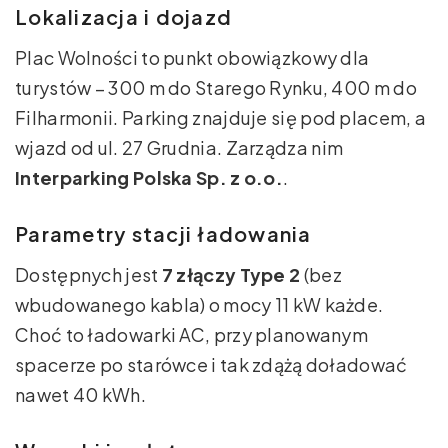
Lokalizacja i dojazd
Plac Wolności to punkt obowiązkowy dla
turystów – 300 m do Starego Rynku, 400 m do
Filharmonii. Parking znajduje się pod placem, a
wjazd od ul. 27 Grudnia. Zarządza nim
Interparking Polska Sp. z o.o.
.
Parametry stacji ładowania
Dostępnych jest
7 złączy Type 2
(bez
wbudowanego kabla) o mocy 11 kW każde.
Choć to ładowarki AC, przy planowanym
spacerze po starówce i tak zdążą doładować
nawet 40 kWh.