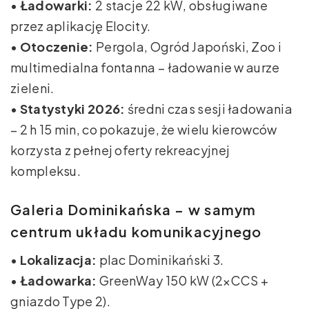
•
Ładowarki:
2 stacje 22 kW, obsługiwane
przez aplikację Elocity.
•
Otoczenie:
Pergola, Ogród Japoński, Zoo i
multimedialna fontanna – ładowanie w aurze
zieleni.
•
Statystyki 2026:
średni czas sesji ładowania
– 2 h 15 min, co pokazuje, że wielu kierowców
korzysta z pełnej oferty rekreacyjnej
kompleksu.
Galeria Dominikańska – w samym
centrum układu komunikacyjnego
•
Lokalizacja:
plac Dominikański 3.
•
Ładowarka:
GreenWay 150 kW (2×CCS +
gniazdo Type 2).