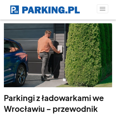
Toggle
naviga
Parkingi z ładowarkami we
Wrocławiu – przewodnik