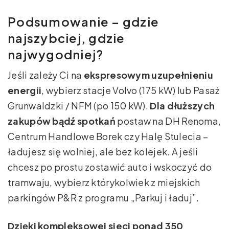
Podsumowanie – gdzie
najszybciej, gdzie
najwygodniej?
Jeśli zależy Ci na
ekspresowym uzupełnieniu
energii
, wybierz stacje Volvo (175 kW) lub Pasaż
Grunwaldzki / NFM (po 150 kW).
Dla dłuższych
zakupów bądź spotkań
postaw na DH Renoma,
Centrum Handlowe Borek czy Halę Stulecia –
ładujesz się wolniej, ale bez kolejek. A jeśli
chcesz po prostu zostawić auto i wskoczyć do
tramwaju, wybierz którykolwiek z miejskich
parkingów P&R z programu „Parkuj i ładuj”.
Dzięki kompleksowej sieci ponad 350