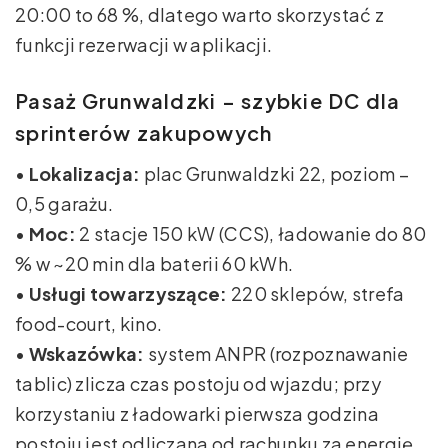
20:00 to 68 %, dlatego warto skorzystać z
funkcji rezerwacji w aplikacji.
Pasaż Grunwaldzki – szybkie DC dla
sprinterów zakupowych
•
Lokalizacja:
plac Grunwaldzki 22, poziom –
0,5 garażu.
•
Moc:
2 stacje 150 kW (CCS), ładowanie do 80
% w ~20 min dla baterii 60 kWh.
•
Usługi towarzyszące:
220 sklepów, strefa
food-court, kino.
•
Wskazówka:
system ANPR (rozpoznawanie
tablic) zlicza czas postoju od wjazdu; przy
korzystaniu z ładowarki pierwsza godzina
postoju jest odliczana od rachunku za energię.