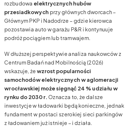
rozbudowa
elektrycznych hubów
przesiadkowych
przy głównych dworcach –
Głównym PKP i Nadodrze – gdzie kierowca
pozostawia auto w garażu P&R i kontynuuje
podróż pociągiem lub tramwajem.
W dłuższej perspektywie analiza naukowców z
Centrum Badań nad Mobilnością (2026)
wskazuje, że
wzrost popularności
samochodów elektrycznych w aglomeracji
wrocławskiej może sięgnąć 24 % udziału w
rynku do 2030 r.
Oznacza to, że dalsze
inwestycje w ładowarki będą konieczne, jednak
fundament w postaci szerokiej sieci parkingów
z ładowaniem już istnieje – i działa.