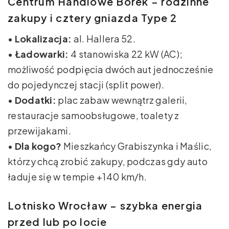
Centrum Handlowe Borek – rodzinne
zakupy i cztery gniazda Type 2
•
Lokalizacja:
al. Hallera 52.
•
Ładowarki:
4 stanowiska 22 kW (AC);
możliwość podpięcia dwóch aut jednocześnie
do pojedynczej stacji (split power).
•
Dodatki:
plac zabaw wewnątrz galerii,
restauracje samoobsługowe, toalety z
przewijakami.
•
Dla kogo?
Mieszkańcy Grabiszynka i Maślic,
którzy chcą zrobić zakupy, podczas gdy auto
ładuje się w tempie +140 km/h.
Lotnisko Wrocław – szybka energia
przed lub po locie