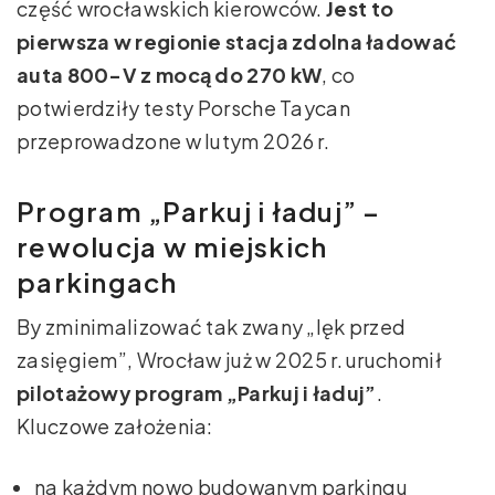
część wrocławskich kierowców.
Jest to
pierwsza w regionie stacja zdolna ładować
auta 800-V z mocą do 270 kW
, co
potwierdziły testy Porsche Taycan
przeprowadzone w lutym 2026 r.
Program „Parkuj i ładuj” –
rewolucja w miejskich
parkingach
By zminimalizować tak zwany „lęk przed
zasięgiem”, Wrocław już w 2025 r. uruchomił
pilotażowy program „Parkuj i ładuj”
.
Kluczowe założenia:
na każdym nowo budowanym parkingu