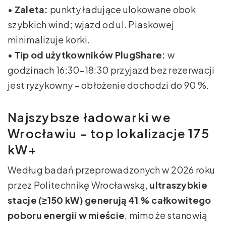
•
Zaleta:
punkty ładujące ulokowane obok
szybkich wind; wjazd od ul. Piaskowej
minimalizuje korki.
•
Tip od użytkowników PlugShare:
w
godzinach 16:30–18:30 przyjazd bez rezerwacji
jest ryzykowny – obłożenie dochodzi do 90 %.
Najszybsze ładowarki we
Wrocławiu – top lokalizacje 175
kW+
Według badań przeprowadzonych w 2026 roku
przez Politechnikę Wrocławską,
ultraszybkie
stacje (≥150 kW) generują 41 % całkowitego
poboru energii w mieście
, mimo że stanowią