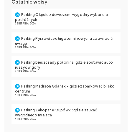
Ostatnie wpisy
Parking Okęcie z dowozem: wygodny wybór dla
podróżnych
7 SIERPNIA, 2026
Parking Pyrzowice długoterminowy: na co zwrócić
uwagę
7 SIERPNIA, 2026
Parking bieszczady połonina: gdzie zostawić auto i
ruszyć w góry
7 SIERPNIA, 2026
Parking Madison Gdańsk – gdzie zaparkować blisko
centrum
6 SIERPNIA, 2026
Parking Zakopane Krupówki: gdzie szukać
wygodnego miejsca
6 SIERPNIA, 2026