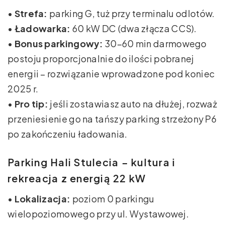
•
Strefa:
parking G, tuż przy terminalu odlotów.
•
Ładowarka:
60 kW DC (dwa złącza CCS).
•
Bonus parkingowy:
30–60 min darmowego
postoju proporcjonalnie do ilości pobranej
energii – rozwiązanie wprowadzone pod koniec
2025 r.
•
Pro tip:
jeśli zostawiasz auto na dłużej, rozważ
przeniesienie go na tańszy parking strzeżony P6
po zakończeniu ładowania.
Parking Hali Stulecia – kultura i
rekreacja z energią 22 kW
•
Lokalizacja:
poziom 0 parkingu
wielopoziomowego przy ul. Wystawowej.