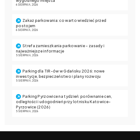
wygodnego miejsca
6 SIERPNIA, 2026
Zakaz parkowania: co warto wiedzieć przed
postojem
6 SIERPNIA, 2026
Strefa zamieszkania parkowanie – zasady i
najważniejsze informacje
5 SIERPNIA, 2026
Parking dla TIR-ów w Gdańsku 2026: nowe
inwestycje, bezpieczeństwo i plany rozwoju
5 SIERPNIA, 2026
Parking Pyrzowice na tydzień: porównanie cen,
odległości i udogodnień przy lotnisku Katowice-
Pyrzowice (2026)
5 SIERPNIA, 2026