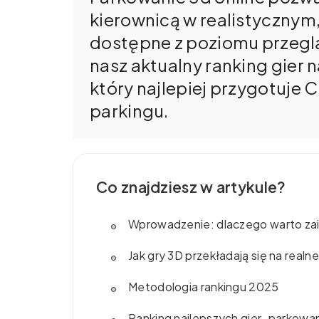
kierownicą w realistyczny
dostępne z poziomu przegl
nasz aktualny ranking gier n
który najlepiej przygotuje
parkingu.
Co znajdziesz w artykule?
Wprowadzenie: dlaczego warto zai
Jak gry 3D przekładają się na realn
Metodologia rankingu 2025
Ranking najlepszych gier „parkowan