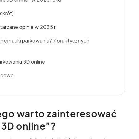
skrót)
arzane opinie w 2025 r.
lnej nauki parkowania? 7 praktycznych
arkowania 3D online
ńcowe
go warto zainteresować
 3D online”?