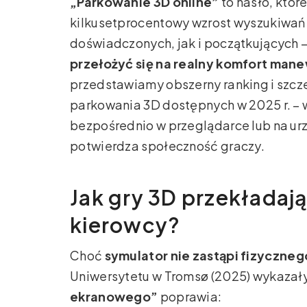
„Parkowanie 3D online”
to hasło, któr
kilkusetprocentowy wzrost wyszukiwań
doświadczonych, jak i początkujących –
przełożyć się na realny komfort ma
przedstawiamy obszerny ranking i szcz
parkowania 3D dostępnych w 2025 r. – 
bezpośrednio w przeglądarce lub na ur
potwierdza społeczność graczy.
Jak gry 3D przekładają
kierowcy?
Choć
symulator nie zastąpi fizyczne
Uniwersytetu w Tromsø (2025) wykazały,
ekranowego”
poprawia: