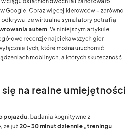
e w ciągu ostatnich dwóch lat zanotowało
 w Google. Coraz więcej kierowców – zarówno
 odkrywa, że wirtualne symulatory potrafią
newrowania autem
. W niniejszym artykule
egółowe recenzje najciekawszych gier
wyłącznie tych, które można uruchomić
ządzeniach mobilnych, a których skuteczność
 się na realne umiejętności
go pojazdu
, badania kognitywne z
 że już
20–30 minut dziennie „treningu