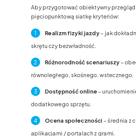
Aby przygotować obiektywny przegląd 
pięciopunktową siatkę kryteriów:
Realizm fizyki jazdy
– jak dokład
skrętu czy bezwładność.
Różnorodność scenariuszy
– obe
równoległego, skośnego, wstecznego.
Dostępność online
– uruchomienie
dodatkowego sprzętu.
Ocena społeczności
– średnia z 
aplikacjami / portalach z grami.