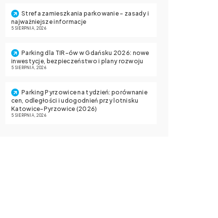
Strefa zamieszkania parkowanie – zasady i
najważniejsze informacje
5 SIERPNIA, 2026
Parking dla TIR-ów w Gdańsku 2026: nowe
inwestycje, bezpieczeństwo i plany rozwoju
5 SIERPNIA, 2026
Parking Pyrzowice na tydzień: porównanie
cen, odległości i udogodnień przy lotnisku
Katowice-Pyrzowice (2026)
5 SIERPNIA, 2026