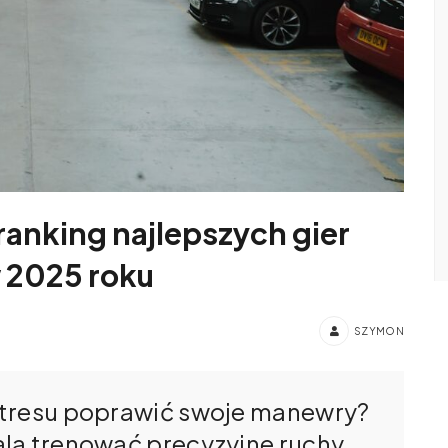
ranking najlepszych gier
 2025 roku
SZYMON
stresu poprawić swoje manewry?
la trenować precyzyjne ruchy