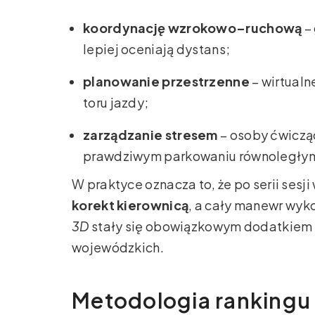
koordynację wzrokowo–ruchową
– 
lepiej oceniają dystans;
planowanie przestrzenne
– wirtual
toru jazdy;
zarządzanie stresem
– osoby ćwicząc
prawdziwym parkowaniu równoległy
W praktyce oznacza to, że po serii sesj
korekt kierownicą
, a cały manewr wyk
3D
stały się obowiązkowym dodatkiem w
wojewódzkich.
Metodologia rankingu