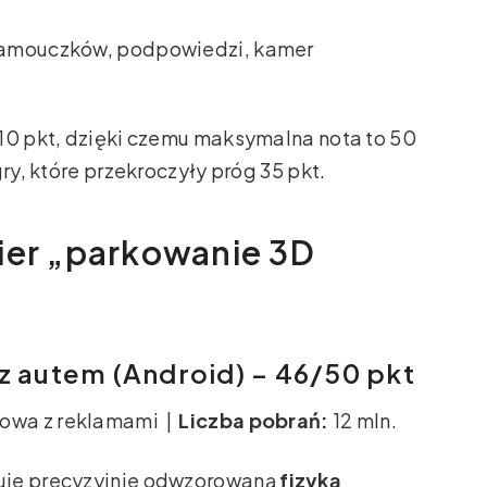
amouczków, podpowiedzi, kamer
–10 pkt, dzięki czemu maksymalna nota to 50
ry, które przekroczyły próg 35 pkt.
ier „parkowanie 3D
z autem (Android) – 46/50 pkt
owa z reklamami |
Liczba pobrań:
12 mln.
uje precyzyjnie odwzorowaną
fizyką