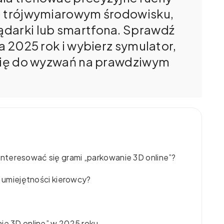
m, trójwymiarowym środowisku,
ądarki lub smartfona. Sprawdź
a 2025 rok i wybierz symulator,
 Cię do wyzwań na prawdziwym
nteresować się grami „parkowanie 3D online”?
e umiejętności kierowcy?
ie 3D online” w 2025 roku