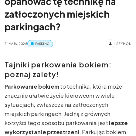
opanować tę technikę na
zatłoczonych miejskich
parkingach?
21 MAJA, 2025
PARKING
SZYMON
Tajniki parkowania bokiem:
poznaj zalety!
Parkowanie bokiem
to technika, która może
znacznie ułatwić życie kierowcom w wielu
sytuacjach, zwłaszcza na zatłoczonych
miejskich parkingach. Jedną z głównych
korzyści tego sposobu parkowania jest
lepsze
wykorzystanie przestrzeni
. Parkując bokiem,