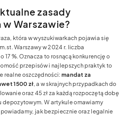
aktualne zasady
a w Warszawie?
raza, która w wyszukiwarkach pojawia się
m.st. Warszawy w 2024 r. liczba
o 17 %. Oznacza to rosnącą konkurencję o
jomość przepisów i najlepszych praktyk to
że realne oszczędności:
mandat za
wet 1500 zł
, a w skrajnych przypadkach do
olowanie oraz 45 zł za każdą rozpoczętą dobę
gu depozytowym. W artykule omawiamy
dpowiadamy, jak bezpiecznie oraz legalnie