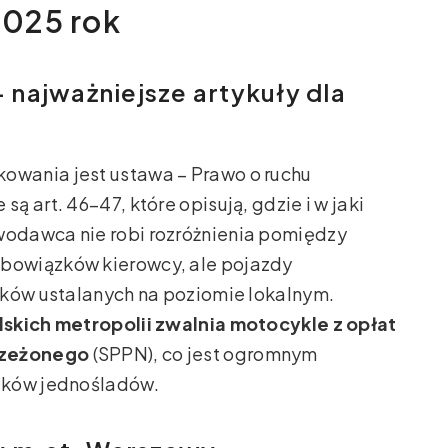
025 rok
najważniejsze artykuły dla
wania jest ustawa – Prawo o ruchu
 art. 46–47, które opisują, gdzie i w jaki
odawca nie robi rozróżnienia pomiędzy
bowiązków kierowcy, ale pojazdy
tków ustalanych na poziomie lokalnym.
lskich metropolii zwalnia motocykle z opłat
trzeżonego
(SPPN), co jest ogromnym
ików jednośladów.