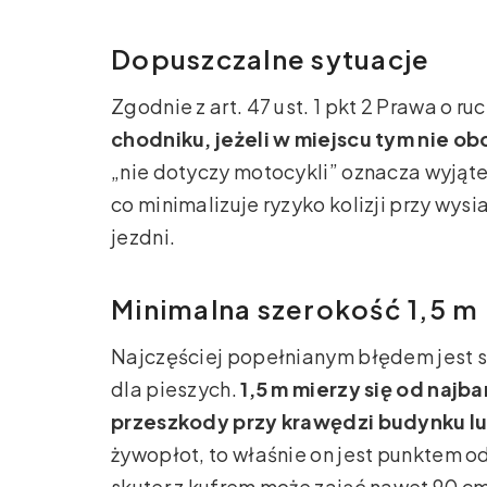
Dopuszczalne sytuacje
Zgodnie z art. 47 ust. 1 pkt 2 Prawa o 
chodniku, jeżeli w miejscu tym nie o
„nie dotyczy motocykli” oznacza wyjąte
co minimalizuje ryzyko kolizji przy w
jezdni.
Minimalna szerokość 1,5 m 
Najczęściej popełnianym błędem jest 
dla pieszych.
1,5 m mierzy się od najb
przeszkody przy krawędzi budynku l
żywopłot, to właśnie on jest punktem odn
skuter z kufrem może zająć nawet 90 cm;