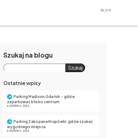
BLOG
Szukaj
Szukaj
Ostatnie wpisy
Parking Madison Gdańsk – gdzie
zaparkować blisko centrum
6 SIERPNIA, 2026
Parking Zakopane Krupówki: gdzie szukać
wygodnego miejsca
6 SIERPNIA, 2026