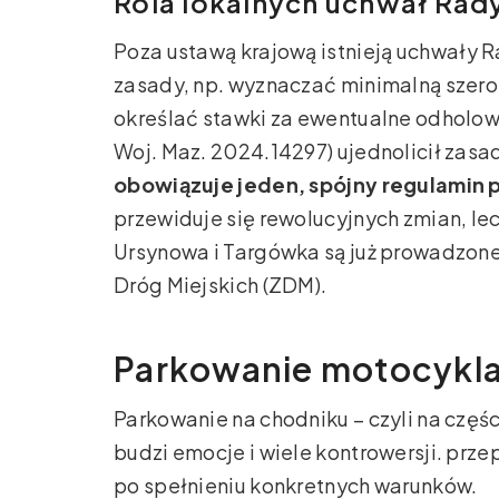
Rola lokalnych uchwał Rad
Poza ustawą krajową istnieją uchwały
zasady, np. wyznaczać minimalną szer
określać stawki za ewentualne odholowan
Woj. Maz. 2024.14297) ujednolicił zasad
obowiązuje jeden, spójny regulamin 
przewiduje się rewolucyjnych zmian, le
Ursynowa i Targówka są już prowadzone
Dróg Miejskich (ZDM).
Parkowanie motocykla
Parkowanie na chodniku – czyli na częśc
budzi emocje i wiele kontrowersji. prze
po spełnieniu konkretnych warunków.