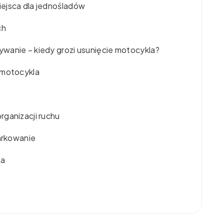
ejsca dla jednośladów
ch
wanie – kiedy grozi usunięcie motocykla?
 motocykla
rganizacji ruchu
parkowanie
ia