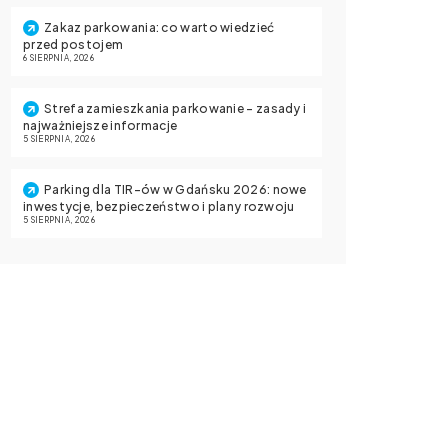
Zakaz parkowania: co warto wiedzieć
przed postojem
6 SIERPNIA, 2026
Strefa zamieszkania parkowanie – zasady i
najważniejsze informacje
5 SIERPNIA, 2026
Parking dla TIR-ów w Gdańsku 2026: nowe
inwestycje, bezpieczeństwo i plany rozwoju
5 SIERPNIA, 2026