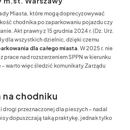
y m.st. Warszawy
 Rady Miasta, które mogą doprecyzowywać
okość chodnika po zaparkowaniu pojazdu czy
ie. Akt prawny z 15 grudnia 2024 r. (Dz. Urz.
y dla wszystkich dzielnic, dzięki czemu
parkowania dla całego miasta
. W 2025 r. nie
cz prace nad rozszerzeniem SPPN w kierunku
 – warto więc śledzić komunikaty Zarządu
 na chodniku
i drogi przeznaczonej dla pieszych – nadal
pisy dopuszczają taką praktykę, jednak tylko