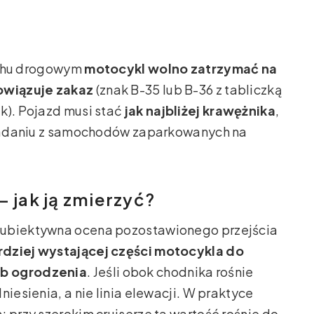
ruchu drogowym
motocykl wolno zatrzymać na
bowiązuje zakaz
(znak B-35 lub B-36 z tabliczką
k). Pojazd musi stać
jak najbliżej krawężnika
,
ysiadaniu z samochodów zaparkowanych na
– jak ją zmierzyć?
subiektywna ocena pozostawionego przejścia
ardziej wystającej części motocykla do
ub ogrodzenia
. Jeśli obok chodnika rośnie
iesienia, a nie linia elewacji. W praktyce
 przy szerokim cruiserze ta wartość rośnie do