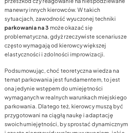
przeszkód czy reagowanie na niespodziewane
manewry innych kierowców. W takich
sytuacjach, zawodność wyuczonej techniki
parkowania na 3
może okazać się
problematyczna, gdyż rzeczywiste scenariusze
często wymagają od kierowcy większej
elastyczności i zdolności improwizacji.
Podsumowując, choć teoretyczna wiedza na
temat parkowania jest fundamentem, to jest
ona jedynie wstępem do umiejętności
wymaganych w realnych warunkach miejskiego
parkowania. Dlatego też, kierowcy muszą być
przygotowani na ciągłą naukę i adaptację
swoich umiejętności, by sprostać dynamicznym
i często nieprzewidywalnym wyzwaniom, jakie