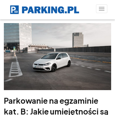
Toggle
naviga
Parkowanie na egzaminie
kat. B: Jakie umiejętności są