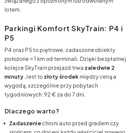
związanego z opóźnionym lub odwołanym
lotem.
Parkingi Komfort SkyTrain: P4 i
P5
P4 oraz P5 to piętrowe, zadaszone obiekty
położone ≈ 1 km od terminali. Dzięki bezpłatnej
kolejce SkyTrain przejazd trwa
zaledwie 2
minuty
. Jest to
złoty środek
między ceną a
wygodą, szczególnie przy pobytach
tygodniowych: 92 € za do 7 dni.
Dlaczego warto?
Zadaszenie
chroni auto przed gradem czy
słońcem, co doceni każdy właściciel nowego