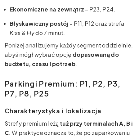
Ekonomiczne na zewnątrz
– P23, P24.
Błyskawiczny postój
– P11, P12 oraz strefa
Kiss & Fly
do 7 minut.
Poniżej analizujemy każdy segment oddzielnie,
abyś mógł wybrać opcję
dopasowaną do
budżetu, czasu i potrzeb
.
Parkingi Premium: P1, P2, P3,
P7, P8, P25
Charakterystyka i lokalizacja
Strefy premium leżą
tuż przy terminalach A, B i
C
. W praktyce oznacza to, że po zaparkowaniu