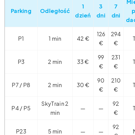
Mi
1
3
7
Parking
Odległość
dzień
dni
dni
da
126
294
P1
1 min
42 €
€
€
99
231
P3
2 min
33 €
€
€
90
210
P7 / P8
2 min
30 €
€
€
SkyTrain 2
92
P4 / P5
—
—
min
€
92
P23
5 min
—
—