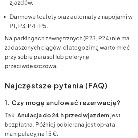
zjazdów.
Darmowe toalety oraz automaty z napojami w
P1, P3, P4 i P5.
Na parkingach zewnętrznych (P23, P24) nie ma
zadaszonych ciągów, dlatego zimą warto mieć
przy sobie parasol lub pelerynę
przeciwdeszczową.
Najczęstsze pytania (FAQ)
1. Czy mogę anulować rezerwację?
Tak.
Anulacja do 24 h przed wjazdem
jest
bezpłatna. Później pobierana jest opłata
manipulacyjna 15 €.