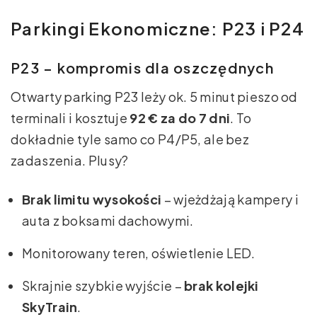
Parkingi Ekonomiczne: P23 i P24
P23 – kompromis dla oszczędnych
Otwarty parking P23 leży ok. 5 minut pieszo od
terminali i kosztuje
92 € za do 7 dni
. To
dokładnie tyle samo co P4/P5, ale bez
zadaszenia. Plusy?
Brak limitu wysokości
– wjeżdżają kampery i
auta z boksami dachowymi.
Monitorowany teren, oświetlenie LED.
Skrajnie szybkie wyjście –
brak kolejki
SkyTrain
.