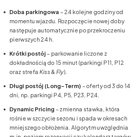
Doba parkingowa
– 24 kolejne godziny od
momentu wjazdu. Rozpoczęcie nowej doby
następuje automatycznie po przekroczeniu
pierwszych 24 h.
Krótki postój
– parkowanie liczone z
dokładnością do 15 minut (parkingi P11, P12
oraz strefa
Kiss & Fly
).
Długi postój (Long-Term)
– oferty od 3 do 14
dni, np. parkingi P4, P5, P23, P24.
Dynamic Pricing
– zmienna stawka, która
rośnie w szczycie sezonu i spada w okresach
mniejszego obłożenia. Algorytm uwzględnia
m.in. poziom rezerwacji czy kalendarz targów