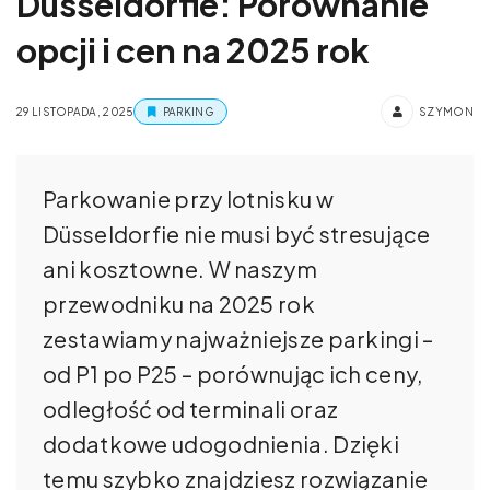
Düsseldorfie: Porównanie
opcji i cen na 2025 rok
29 LISTOPADA, 2025
PARKING
SZYMON
Parkowanie przy lotnisku w
Düsseldorfie nie musi być stresujące
ani kosztowne. W naszym
przewodniku na 2025 rok
zestawiamy najważniejsze parkingi –
od P1 po P25 – porównując ich ceny,
odległość od terminali oraz
dodatkowe udogodnienia. Dzięki
temu szybko znajdziesz rozwiązanie