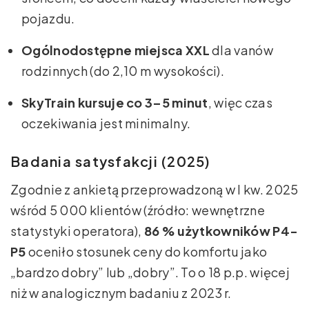
pojazdu.
Ogólnodostępne miejsca XXL
dla vanów
rodzinnych (do 2,10 m wysokości).
SkyTrain kursuje co 3–5 minut
, więc czas
oczekiwania jest minimalny.
Badania satysfakcji (2025)
Zgodnie z ankietą przeprowadzoną w I kw. 2025
wśród 5 000 klientów (źródło: wewnętrzne
statystyki operatora),
86 % użytkowników P4-
P5
oceniło stosunek ceny do komfortu jako
„bardzo dobry” lub „dobry”. To o 18 p.p. więcej
niż w analogicznym badaniu z 2023 r.