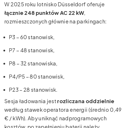
W 2025 roku lotnisko Düsseldorf oferuje
łącznie 248 punktów AC 22 kW
,
rozmieszczonych głównie na parkingach:
P3 – 60 stanowisk,
P7 – 48 stanowisk,
P8 – 32 stanowiska,
P4/P5 – 80 stanowisk,
P23 – 28 stanowisk.
Sesja ładowania jest
rozliczana oddzielnie
według stawek operatora energii (średnio 0,49
€ / kWh). Aby uniknąć nadprogramowych
kosztów, po zapełnieniu baterii należy