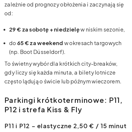
zależnie od prognozy obłożenia i zaczynają się
od:
29 € za sobotę + niedzielę
w niskim sezonie,
do
65 € za weekend
w okresach targowych
(np. Boot Düsseldorf).
To świetny wybór dla krótkich city-breaków,
gdy liczy się każda minuta, a bilety lotnicze
często lądują o świcie lub późnym wieczorem.
Parkingi krótkoterminowe: P11,
P12 i strefa Kiss & Fly
P11 i P12 – elastyczne 2,50 € / 15 minut