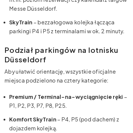
Messe Düsseldorf.
SkyTrain
– bezzałogowa kolejka łącząca
parkingi P4 i P5 z terminalami w ok. 2 minuty.
Podział parkingów na lotnisku
Düsseldorf
Aby ułatwić orientację, wszystkie oficjalne
miejsca podzielono na cztery kategorie:
Premium / Terminal-na-wyciągnięcie ręki
–
P1, P2, P3, P7, P8, P25.
Komfort SkyTrain
– P4, P5 (pod dachem) z
dojazdem kolejką.