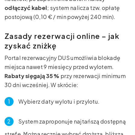
odłączyć kabel
; system nalicza tzw. opłatę
postojową (0,10 € / min powyżej 240 min).
Zasady rezerwacji online – jak
zyskać zniżkę
Portal rezerwacyjny DUS umożliwia blokadę
miejsca nawet 9 miesięcy przed wylotem.
Rabaty sięgają 35 %
przy rezerwacji minimum
30 dni wcześniej. W skrócie:
Wybierz daty wylotu i przylotu.
System zaproponuje najtańszą dostępną
strefę. Można ręcznie wybrać droższą, bliższą