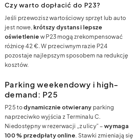
Czy warto dopłacić do P23?
Jeśli przewozisz wartościowy sprzęt lub auto
jest nowe,
krótszy dystans i lepsze
oświetlenie
w P23 mogą zrekompensować
różnicę 42 €. W przeciwnym razie P24
pozostaje najlepszym sposobem na redukcję
kosztów.
Parking weekendowy i high-
demand: P25
P25 to
dynamicznie otwierany
parking
naprzeciwko wyjścia z Terminalu C.
Niedostępny w rezerwacji „z ulicy” –
wymaga
100 % przedpłaty online
. Stawki zmieniają się