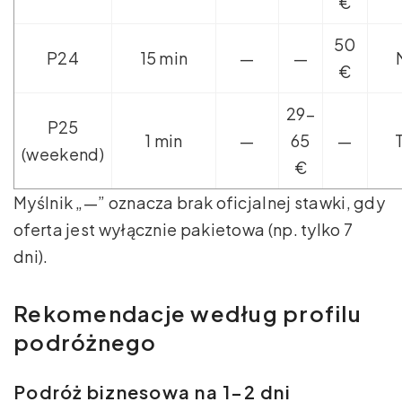
€
50
P24
15 min
—
—
€
29–
P25
1 min
—
65
—
(weekend)
€
Myślnik „—” oznacza brak oficjalnej stawki, gdy
oferta jest wyłącznie pakietowa (np. tylko 7
dni).
Rekomendacje według profilu
podróżnego
Podróż biznesowa na 1–2 dni