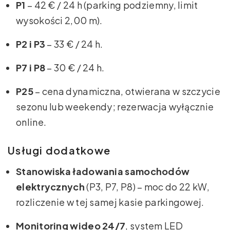
P1
– 42 € / 24 h (parking podziemny, limit
wysokości 2,00 m).
P2 i P3
– 33 € / 24 h.
P7 i P8
– 30 € / 24 h.
P25
– cena dynamiczna, otwierana w szczycie
sezonu lub weekendy; rezerwacja wyłącznie
online.
Usługi dodatkowe
Stanowiska ładowania samochodów
elektrycznych
(P3, P7, P8) – moc do 22 kW,
rozliczenie w tej samej kasie parkingowej.
Monitoring wideo 24/7
, system LED