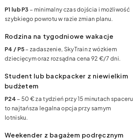
P1 lub P3
– minimalny czas dojścia i możliwość
szybkiego powrotu w razie zmian planu.
Rodzina na tygodniowe wakacje
P4 / P5
– zadaszenie, SkyTrain z wózkiem
dziecięcym oraz rozsądna cena 92 €/7 dni.
Student lub backpacker z niewielkim
budżetem
P24
– 50 € za tydzień przy 15 minutach spaceru
to najtańsza legalna opcja przy samym
lotnisku.
Weekender z bagażem podręcznym